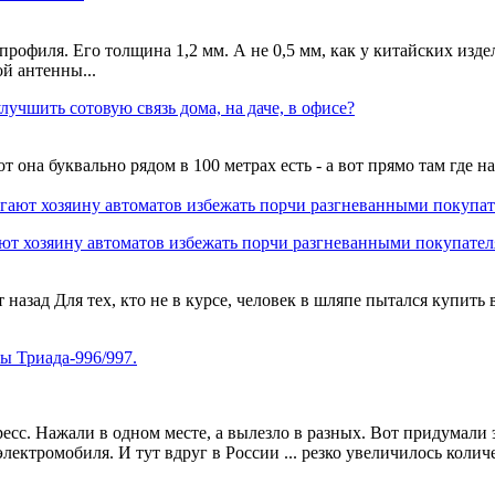
офиля. Его толщина 1,2 мм. А не 0,5 мм, как у китайских издел
ой антенны...
учшить сотовую связь дома, на даче, в офисе?
т она буквально рядом в 100 метрах есть - а вот прямо там где н
т хозяину автоматов избежать порчи разгневанными покупате
азад Для тех, кто не в курсе, человек в шляпе пытался купить 
ы Триада-996/997.
есс. Нажали в одном месте, а вылезло в разных. Вот придумали 
лектромобиля. И тут вдруг в России ... резко увеличилось колич