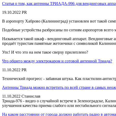
Статья о том, как антенны ТРИАДА-996 для вендинговых аппа
19.10.2022
PR
В аэропорту Хаброво (Калининград) установлен вот такой си
Подобные устройства разбросаны по сотням аэропортов всего 
Называется такой шкаф - вендинговый аппарат. Вендинговые ап
продаёт туристам памятные жетончики с символикой Калининг
Упс! И что это на нем такое сверху прилеплено?
Что общего между электрокаром и сотовой антенной Триада?
11.10.2022
PR
Технический прогресс - забавная штука. Как пластилин-антистр
Антенны Триада можно встретить по всей стране в самых неож
11.10.2022
Станислав
Триада-976 - видео о случайной встрече в Зеленоградске, Ка
улучшения качества приема слабого или нестабильного сигнала
На каком расстоянии от города должно работать радио в автом