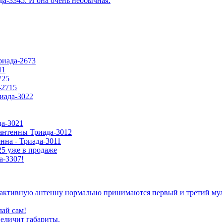
да-3345. И она очень необычная.
риада-2673
11
725
-2715
риада-3022
да-3021
антенны Триада-3012
нна - Триада-3011
5 уже в продаже
а-3307!
а активную антенну нормально принимаются первый и третий му
лай сам!
величит габариты.