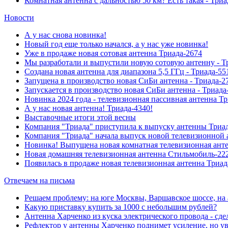
Комнатная антенна с дальностью 50 км? Есть такая - Триа
Новости
А у нас снова новинка!
Новый год еще только начался, а у нас уже новинка!
Уже в продаже новая сотовая антенна Триада-2674
Мы разработали и выпустили новую сотовую антенну - Т
Создана новая антенна для диапазона 5,5 ГГц - Триада-55
Запущена в производство новая СиБи антенна - Триада-2
Запускается в производство новая СиБи антенна - Триада
Новинка 2024 года - телевизионная пассивная антенна Т
А у нас новая антенна! Триада-4340!
Выставочные итоги этой весны
Компания "Триада" приступила к выпуску антенны Триа
Компания "Триада" начала выпуск новой телевизионной 
Новинка! Выпущена новая комнатная телевизионная анте
Новая домашняя телевизионная антенна Стильмобиль-222
Появилась в продаже новая телевизионная антенна Триад
Отвечаем на письма
Решаем проблему: на юге Москвы, Варшавское шоссе, н
Какую приставку купить за 1000 с небольшим рублей?
Антенна Харченко из куска электрического провода - сде
Рефлектор у антенны Харченко поднимет усиление, но у