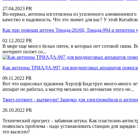
27.04.2023
PR
Во-первых, антенна изготовлена из усиленного алюминиевого пр
качество и надежность. Что это значит для вас? У этой Китайск
Как при помощи антенн Триада-26160, Триада-994 и репитера ул
02.12.2022
PR
В мире еще много белых пятен, в которых нет сотовой связи. Во
интернет ползет со...
Как антенны ТРИАДА-997 для вендинговых аппаратов помогаю
09.11.2022
PR
Вот что нарисовал художник Херлуф Бидструп много-много лет н
аппарат не работал, а мастер механик по автоматам этого не...
Тянет-потянет - вытянули! Зарядки для электромобиля и антенн
20.10.2022
PR
Технический прогресс - забавная штука. Как пластилин-антистр
появилась проблема - надо устанавливать станции для зарядки э
это вылезло?