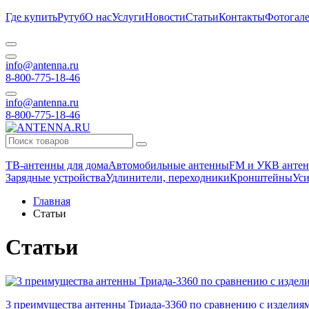
Где купить
Рутуб
О нас
Услуги
Новости
Статьи
Контакты
Фотогале
info@antenna.ru
8-800-775-18-46
info@antenna.ru
8-800-775-18-46
ТВ-антенны для дома
Автомобильные антенны
FM и УКВ антен
Зарядные устройства
Удлинители, переходники
Кронштейны
Уси
Главная
Статьи
Статьи
3 преимущества антенны Триада-3360 по сравнению с изделия