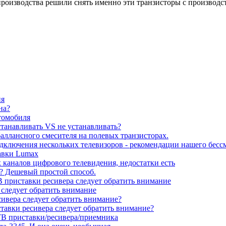
оизводства решили снять именно эти транзисторы с производст
ия
на?
томобиля
станавливать VS не устанавливать?
баллансного смесителя на полевых транзисторах.
подключения нескольких телевизоров - рекомендации нашего бесс
тавки Lumax
каналов цифрового телевидения, недостатки есть
до? Дешевый простой способ.
 приставки ресивера следует обратить внимание
 следует обратить внимание
сивера следует обратить внимание?
тавки ресивера следует обратить внимание?
В приставки/ресивера/приемника