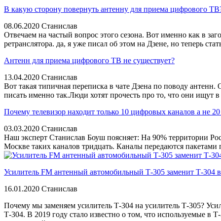
В какую сторону повернуть антенну для приема цифрового ТВ
08.06.2020
Станислав
Отвечаем на частый вопрос этого сезона. Вот именно как в заг
ретранслятора. да, я уже писал об этом на Дзене, но теперь стат
Антенн для приема цифрового ТВ не существует?
13.04.2020
Станислав
Вот такая типичная переписка в чате Дзена по поводу антенн.
писать именно так.Люди хотят прочесть про то, что они ищут в
Почему телевизор находит только 10 цифровых каналов а не 20
03.03.2020
Станислав
Наш эксперт Станислав Боуш поясняет: На 90% территории Рос
Москве таких каналов тридцать. Каналы передаются пакетами п
Усилитель FM антенный автомобильный Т-305 заменит Т-304 в
16.01.2020
Станислав
Почему мы заменяем усилитель Т-304 на усилитель Т-305?
Усил
Т-304. В 2019 году стало известно о том, что используемые в Т