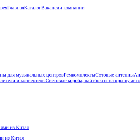
рея
Главная
Каталог
Вакансии компании
ны для музыкальных центров
Ремкомплекты
Сотовые антенны
Ан
лители и конвертеры
Световые короба, лайтбоксы на крышу авт
ми из Китая