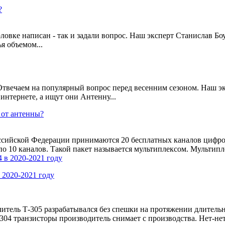
?
оловке написан - так и задали вопрос. Наш эксперт Станислав Б
ья объемом...
 Отвечаем на популярный вопрос перед весенним сезоном. Наш э
 интернете, а ищут они Антенну...
 от антенны?
сийской Федерации принимаются 20 бесплатных каналов цифрового
о 10 каналов. Такой пакет называется мультиплексом. Мультипле
 2020-2021 году
итель Т-305 разрабатывался без спешки на протяжении длительн
-304 транзисторы производитель снимает с производства. Нет-нет