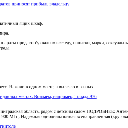
ратов приносят прибыль владельцу
мпатичный ящик-шкаф.
мира.
параты продают буквально все: еду, напитки, марки, сексуальн
рада.
есс. Нажали в одном месте, а вылезло в разных.
иданных местах. Возьмем, например, Триада-976
лининградская область, рядом с детским садом ПОДРОБНЕЕ: Анте
 900 МГц. Надежная однодиапазонная всенаправленная (круговая
агнитоле