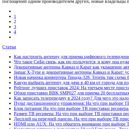
поглощений одним производителем других, новые владельцы пр
1
2
3
4
Статьи
Как настроить антенну для приема цифрового телевиден
Что такое СиБи связь, как ею пользуются, и кому она нуж
Декоративные антенны Кавказ и Карат как украшение ав
Jaguar X-Type и декоративные антенны Кавказ и Карат: у
Новая начинка конвертера Триада-328. Теперь там схема 
Какую выбрать антенну для дачи в 40 км от города для 
Рейтинг лучших приставок 2024: На третьем месте прис
Обзор приставки BBK SMP027 для приема 20 бесплатных 
Как записать телепередачу в 2024 году? Для чего это на
Пульт дистанционного управления: На что при выборе ТВ
Блок питания: На что при выборе ТВ приставки ресивера
Размер ТВ ресивера: На что при выборе ТВ приставки ре
Дисплей на передней панели. На что при выборе ТВ прис
HDMI или AUX: На что обратить внимание при выборе Т