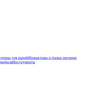
тенны для раций
Инжекторы и блоки питания
омобиля
Инструменты