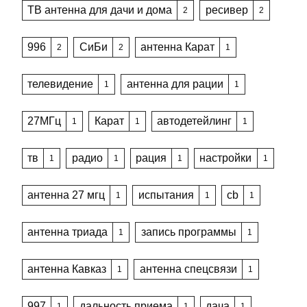
ТВ антенна для дачи и дома
ресивер
2
2
996
СиБи
антенна Карат
2
2
1
телевидение
антенна для рации
1
1
27МГц
Карат
автодетейлинг
1
1
1
тв
радио
рация
настройки
1
1
1
1
антенна 27 мгц
испытания
cb
1
1
1
антенна триада
запись программы
1
1
антенна Кавказ
антенна спецсвязи
1
1
997
дальность приема
дача
1
1
1