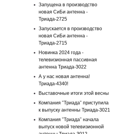
Запущена в производство
новая СиБи антенна -
Триада-2725
Запускается в производство
новая СиБи антенна -
Триада-2715
Новинка 2024 года -
телевизионная пассивная
антенна Триада-3022
А у нас новая антенна!
Триада-4340!
Выставочные итоги этой весны
Компания "Триада" приступила
к выпуску антенны Триада-3021
Компания "Триада" начала
выпуск новой телевизионной
антенны Триада-3012