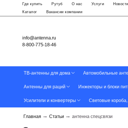
Где купить
Рутуб
О нас
Услуги
Новост
Каталог
Вакансии компании
info@antenna.ru
8-800-775-18-46
ТВ-антенны для дома
Автомобильные ант
Антенны для раций
Инжекторы и блоки пи
Усилители и конвертеры
Световые короба,
Главная
Статьи
антенна спецсвязи