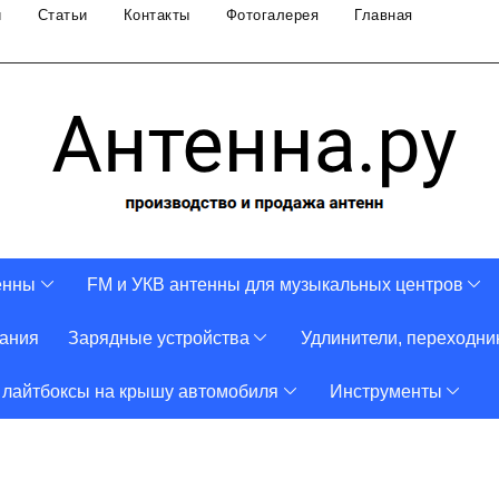
и
Статьи
Контакты
Фотогалерея
Главная
енны
FM и УКВ антенны для музыкальных центров
тания
Зарядные устройства
Удлинители, переходни
 лайтбоксы на крышу автомобиля
Инструменты