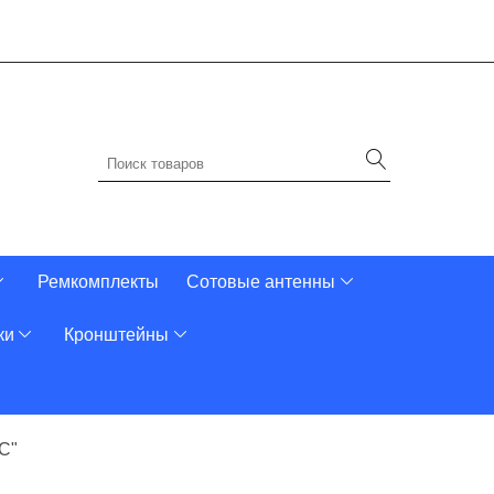
Ремкомплекты
Сотовые антенны
ки
Кронштейны
С"