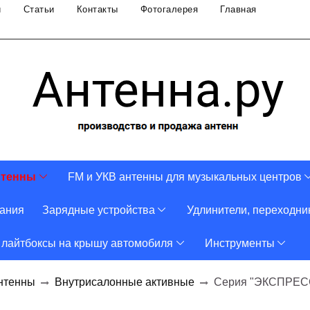
и
Статьи
Контакты
Фотогалерея
Главная
нтенны
FM и УКВ антенны для музыкальных центров
тания
Зарядные устройства
Удлинители, переходни
 лайтбоксы на крышу автомобиля
Инструменты
нтенны
Внутрисалонные активные
Серия "ЭКСПРЕС