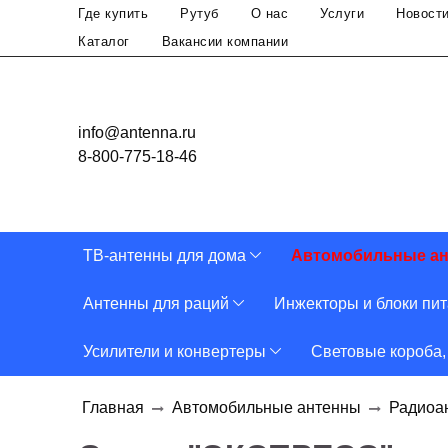
Где купить
Рутуб
О нас
Услуги
Новост
Каталог
Вакансии компании
info@antenna.ru
8-800-775-18-46
ТВ-антенны для дома
Автомобильные а
Антенны для раций
Инжекторы и блоки пи
Усилители и конвертеры
Световые короба,
Главная
Автомобильные антенны
Радиоа