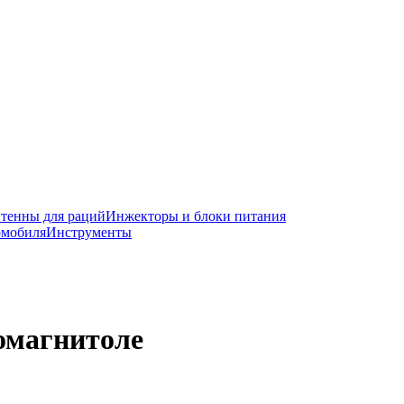
тенны для раций
Инжекторы и блоки питания
омобиля
Инструменты
томагнитоле