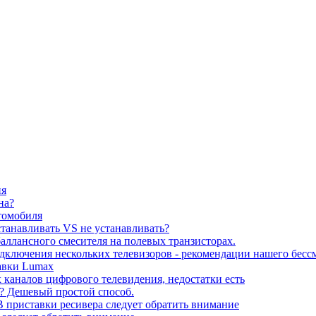
ия
на?
томобиля
станавливать VS не устанавливать?
баллансного смесителя на полевых транзисторах.
подключения нескольких телевизоров - рекомендации нашего бесс
тавки Lumax
каналов цифрового телевидения, недостатки есть
до? Дешевый простой способ.
 приставки ресивера следует обратить внимание