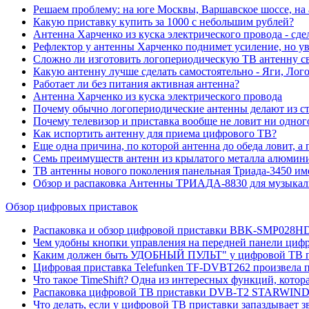
Решаем проблему: на юге Москвы, Варшавское шоссе, н
Какую приставку купить за 1000 с небольшим рублей?
Антенна Харченко из куска электрического провода - сде
Рефлектор у антенны Харченко поднимет усиление, но у
Сложно ли изготовить логопериодическую ТВ антенну с
Какую антенну лучше сделать самостоятельно - Яги, Ло
Работает ли без питания активная антенна?
Антенна Харченко из куска электрического провода
Почему обычно логопериодические антенны делают из с
Почему телевизор и приставка вообще не ловит ни одн
Как испортить антенну для приема цифрового ТВ?
Еще одна причина, по которой антенна до обеда ловит, а п
Семь преимуществ антенн из крылатого металла алюмин
ТВ антенны нового поколения панельная Триада-3450 им
Обзор и распаковка Антенны ТРИАДА-8830 для музыкал
Обзор цифровых приставок
Распаковка и обзор цифровой приставки BBK-SMP028HDT
Чем удобны кнопки управления на передней панели циф
Каким должен быть УДОБНЫЙ ПУЛЬТ" у цифровой ТВ п
Цифровая приставка Telefunken TF-DVBT262 произвела пр
Что такое TimeShift? Одна из интересных функций, кото
Распаковка цифровой ТВ приставки DVB-T2 STARWIND 
Что делать, если у цифровой ТВ приставки запаздывает 