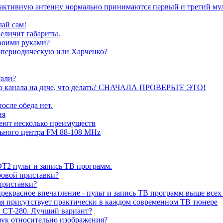
а активную антенну нормально принимаются первый и третий му
лай сам!
величит габариты.
воими руками?
гопериодическую или Харченко?
тали?
ого канала на даче, что делать? СНАЧАЛА ПРОВЕРЬТЕ ЭТО!
осле обеда нет.
ия
еют несколько преимуществ
ьного центра FM 88-108 MHz
2 пульт и запись ТВ программ.
ровой приставки?
риставки?
екрасное впечатление - пульт и запись ТВ программ выше всех
рая присутствует практически в каждом современном ТВ тюнере
CT-280. Лучший вариант?
звук относительно изображения?