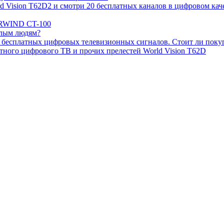
Vision T62D2 и смотри 20 бесплатных каналов в цифровом каче
ARWIND CT-100
илым людям?
 бесплатных цифровых телевизионных сигналов. Стоит ли поку
тного цифрового ТВ и прочих прелестей World Vision T62D