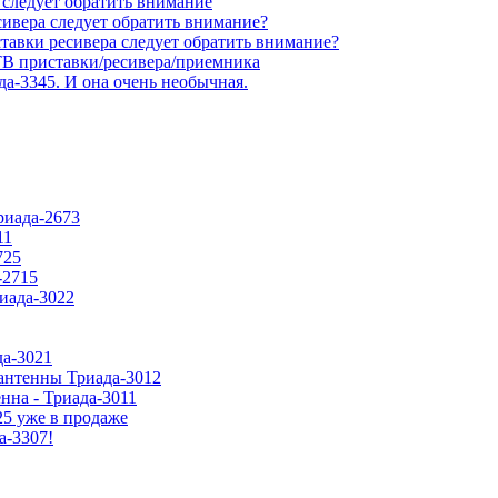
 следует обратить внимание
сивера следует обратить внимание?
тавки ресивера следует обратить внимание?
В приставки/ресивера/приемника
да-3345. И она очень необычная.
риада-2673
11
725
-2715
риада-3022
да-3021
антенны Триада-3012
нна - Триада-3011
5 уже в продаже
а-3307!