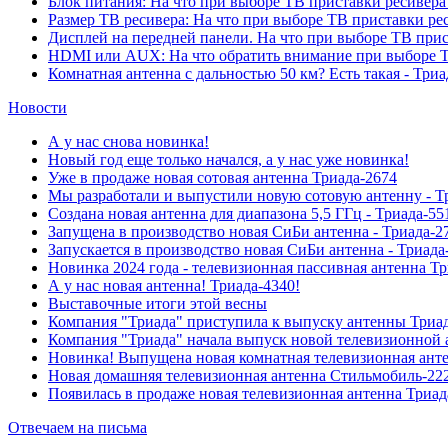
Блок питания: На что при выборе ТВ приставки ресивера
Размер ТВ ресивера: На что при выборе ТВ приставки ре
Дисплей на передней панели. На что при выборе ТВ прис
HDMI или AUX: На что обратить внимание при выборе Т
Комнатная антенна с дальностью 50 км? Есть такая - Триа
Новости
А у нас снова новинка!
Новый год еще только начался, а у нас уже новинка!
Уже в продаже новая сотовая антенна Триада-2674
Мы разработали и выпустили новую сотовую антенну - Т
Создана новая антенна для диапазона 5,5 ГГц - Триада-55
Запущена в производство новая СиБи антенна - Триада-2
Запускается в производство новая СиБи антенна - Триада
Новинка 2024 года - телевизионная пассивная антенна Т
А у нас новая антенна! Триада-4340!
Выставочные итоги этой весны
Компания "Триада" приступила к выпуску антенны Триа
Компания "Триада" начала выпуск новой телевизионной 
Новинка! Выпущена новая комнатная телевизионная анте
Новая домашняя телевизионная антенна Стильмобиль-222
Появилась в продаже новая телевизионная антенна Триад
Отвечаем на письма