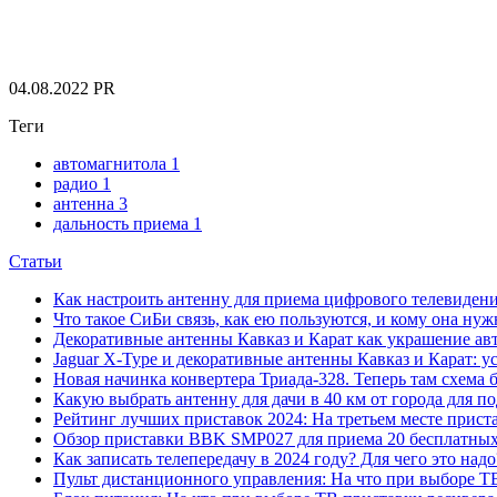
04.08.2022
PR
Теги
автомагнитола
1
радио
1
антенна
3
дальность приема
1
Статьи
Как настроить антенну для приема цифрового телевиден
Что такое СиБи связь, как ею пользуются, и кому она нуж
Декоративные антенны Кавказ и Карат как украшение ав
Jaguar X-Type и декоративные антенны Кавказ и Карат: у
Новая начинка конвертера Триада-328. Теперь там схема 
Какую выбрать антенну для дачи в 40 км от города для 
Рейтинг лучших приставок 2024: На третьем месте прис
Обзор приставки BBK SMP027 для приема 20 бесплатных 
Как записать телепередачу в 2024 году? Для чего это на
Пульт дистанционного управления: На что при выборе ТВ