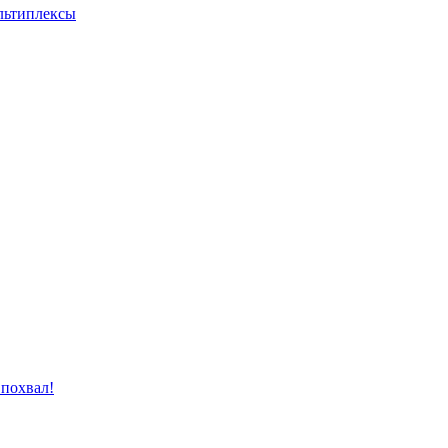
льтиплексы
 похвал!