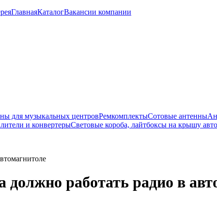
рея
Главная
Каталог
Вакансии компании
ны для музыкальных центров
Ремкомплекты
Сотовые антенны
Ан
лители и конвертеры
Световые короба, лайтбоксы на крышу авт
автомагнитоле
а должно работать радио в ав