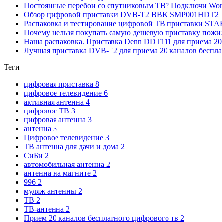
Постоянные перебои со спутниковым ТВ? Подключи Word 
Обзор цифровой приставки DVB-T2 BBK SMP001HDT2
Распаковка и тестирование цифровой ТВ приставки ST
Почему нельзя покупать самую дешевую приставку пож
Наша распаковка. Приставка Denn DDT111 для приема 20
Лучшая приставка DVB-T2 для приема 20 каналов беспла
Теги
цифровая приставка
8
цифровое телевидение
6
активная антенна
4
цифровое ТВ
3
цифровая антенна
3
антенна
3
Цифровое телевидение
3
ТВ антенна для дачи и дома
2
СиБи
2
автомобильная антенна
2
антенна на магните
2
996
2
муляж антенны
2
ТВ
2
ТВ-антенна
2
Прием 20 каналов бесплатного цифрового тв
2