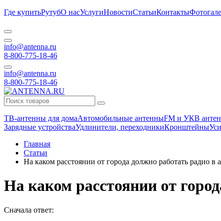
Где купить
Рутуб
О нас
Услуги
Новости
Статьи
Контакты
Фотогале
info@antenna.ru
8-800-775-18-46
info@antenna.ru
8-800-775-18-46
ТВ-антенны для дома
Автомобильные антенны
FM и УКВ антен
Зарядные устройства
Удлинители, переходники
Кронштейны
Уси
Главная
Статьи
На каком расстоянии от города должно работать радио в 
На каком расстоянии от город
Сначала ответ: