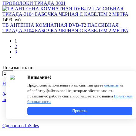
ПРОВОЛОКИ TРИАДА-3001
1499 руб
ТВ АНТЕННА КОМНАТНАЯ DVB-T2 ПАССИВНАЯ
ТРИАДА-3104 БАБОЧКА ЧЕРНАЯ С КАБЕЛЕМ 2 МЕТРА
1
2
3
Показывать по:
Внимание!
Новости
О компании
Статьи
Продолжая использовать наш сайт, вы даете
согласие
на
обработку файлов cookie, которые обеспечивают
8-800-775-18-46
правильную работу сайта и соглашаетесь с нашей
Политикой
info@antenna.ru
безопасности
Принять
Сделано в InSales