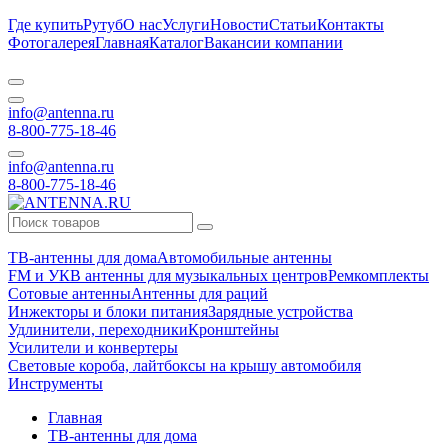
Где купить
Рутуб
О нас
Услуги
Новости
Статьи
Контакты
Фотогалерея
Главная
Каталог
Вакансии компании
info@antenna.ru
8-800-775-18-46
info@antenna.ru
8-800-775-18-46
ТВ-антенны для дома
Автомобильные антенны
FM и УКВ антенны для музыкальных центров
Ремкомплекты
Сотовые антенны
Антенны для раций
Инжекторы и блоки питания
Зарядные устройства
Удлинители, переходники
Кронштейны
Усилители и конвертеры
Световые короба, лайтбоксы на крышу автомобиля
Инструменты
Главная
ТВ-антенны для дома