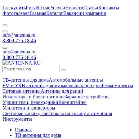
Где купить
Рутуб
О нас
Услуги
Новости
Статьи
Контакты
Фотогалерея
Главная
Каталог
Вакансии компании
info@antenna.ru
8-800-775-18-46
info@antenna.ru
8-800-775-18-46
ТВ-антенны для дома
Автомобильные антенны
FM и УКВ антенны для музыкальных центров
Ремкомплекты
Сотовые антенны
Антенны для раций
Инжекторы и блоки питания
Зарядные устройства
Удлинители, переходники
Кронштейны
Усилители и конвертеры
Световые короба, лайтбоксы на крышу автомобиля
Инструменты
Главная
ТВ-антенны для дома