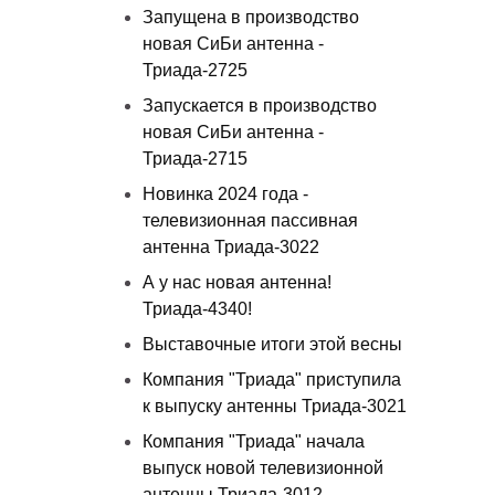
Запущена в производство
новая СиБи антенна -
Триада-2725
Запускается в производство
новая СиБи антенна -
Триада-2715
Новинка 2024 года -
телевизионная пассивная
антенна Триада-3022
А у нас новая антенна!
Триада-4340!
Выставочные итоги этой весны
Компания "Триада" приступила
к выпуску антенны Триада-3021
Компания "Триада" начала
выпуск новой телевизионной
антенны Триада-3012