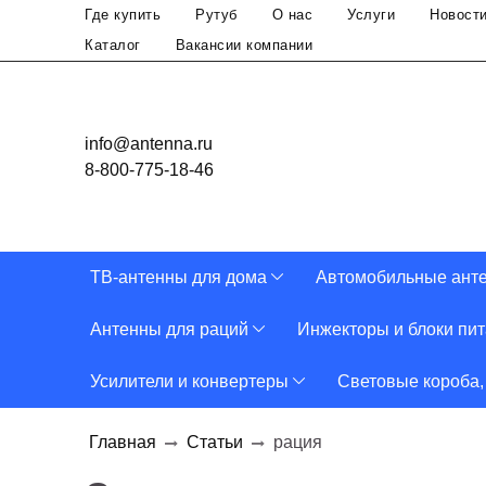
Где купить
Рутуб
О нас
Услуги
Новост
Каталог
Вакансии компании
info@antenna.ru
8-800-775-18-46
ТВ-антенны для дома
Автомобильные ант
Антенны для раций
Инжекторы и блоки пи
Усилители и конвертеры
Световые короба,
Главная
Статьи
рация