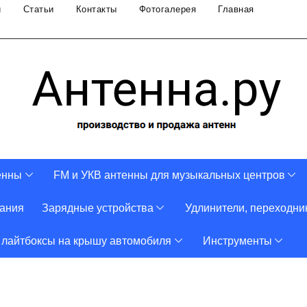
и
Статьи
Контакты
Фотогалерея
Главная
енны
FM и УКВ антенны для музыкальных центров
тания
Зарядные устройства
Удлинители, переходни
 лайтбоксы на крышу автомобиля
Инструменты