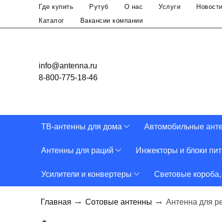
Где купить
Рутуб
О нас
Услуги
Новост
Каталог
Вакансии компании
info@antenna.ru
8-800-775-18-46
ТВ-антенны для дома
Автомобильные ант
Антенны для раций
Инжекторы и блоки пи
Усилители и конвертеры
Световые короба,
Главная
Сотовые антенны
Антенна для р