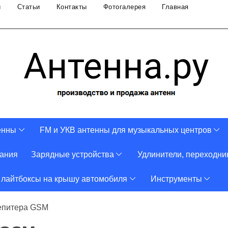
и
Статьи
Контакты
Фотогалерея
Главная
енны
FM и УКВ антенны для музыкальных центров
тания
Зарядные устройства
Удлинители, переходни
 лайтбоксы на крышу автомобиля
Инструменты
епитера GSM