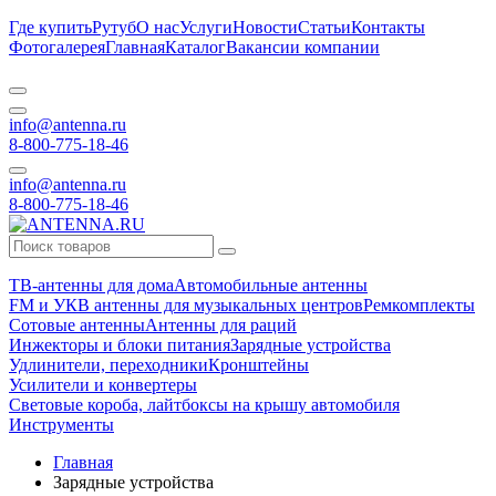
Где купить
Рутуб
О нас
Услуги
Новости
Статьи
Контакты
Фотогалерея
Главная
Каталог
Вакансии компании
info@antenna.ru
8-800-775-18-46
info@antenna.ru
8-800-775-18-46
ТВ-антенны для дома
Автомобильные антенны
FM и УКВ антенны для музыкальных центров
Ремкомплекты
Сотовые антенны
Антенны для раций
Инжекторы и блоки питания
Зарядные устройства
Удлинители, переходники
Кронштейны
Усилители и конвертеры
Световые короба, лайтбоксы на крышу автомобиля
Инструменты
Главная
Зарядные устройства