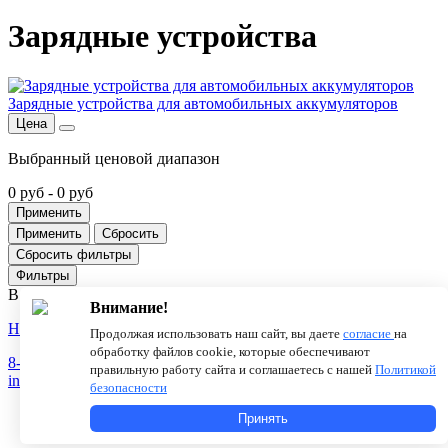
Зарядные устройства
Зарядные устройства для автомобильных аккумуляторов
Цена
Выбранный ценовой диапазон
0 руб
-
0 руб
Применить
Применить
Сбросить
Сбросить фильтры
Фильтры
В данном разделе пока нет товаров. Мы работаем над этим.
Внимание!
Новости
О компании
Статьи
Продолжая использовать наш сайт, вы даете
согласие
на
обработку файлов cookie, которые обеспечивают
8-800-775-18-46
правильную работу сайта и соглашаетесь с нашей
Политикой
info@antenna.ru
безопасности
Принять