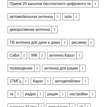
Прием 20 каналов бесплатного цифрового тв
2
автомобильная антенна
sota
2
2
декоративная антенна
2
ТВ антенна для дачи и дома
ресивер
2
2
СиБи
996
антенна Карат
2
2
1
телевидение
антенна для рации
1
1
27МГц
Карат
автодетейлинг
1
1
1
тв
радио
рация
настройки
1
1
1
1
антенна 27 мгц
испытания
cb
1
1
1