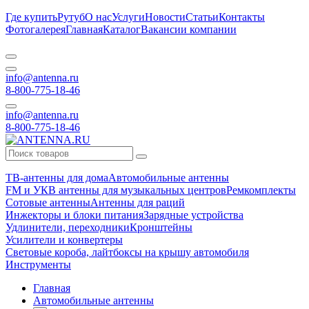
Где купить
Рутуб
О нас
Услуги
Новости
Статьи
Контакты
Фотогалерея
Главная
Каталог
Вакансии компании
info@antenna.ru
8-800-775-18-46
info@antenna.ru
8-800-775-18-46
ТВ-антенны для дома
Автомобильные антенны
FM и УКВ антенны для музыкальных центров
Ремкомплекты
Сотовые антенны
Антенны для раций
Инжекторы и блоки питания
Зарядные устройства
Удлинители, переходники
Кронштейны
Усилители и конвертеры
Световые короба, лайтбоксы на крышу автомобиля
Инструменты
Главная
Автомобильные антенны