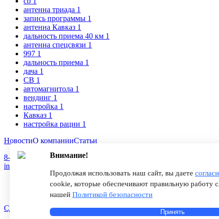
cb
1
антенна триада
1
запись программы
1
антенна Кавказ
1
дальность приема 40 км
1
антенна спецсвязи
1
997
1
дальность приема
1
дача
1
CB
1
автомагнитола
1
вендинг
1
настройка
1
Кавказ
1
настройка рации
1
Новости
О компании
Статьи
Внимание!
8-800-775-18-46
info@antenna.ru
Продолжая использовать наш сайт, вы даете
соглас
cookie, которые обеспечивают правильную работу с
нашей
Политикой безопасности
Сделано в InSales
Принять