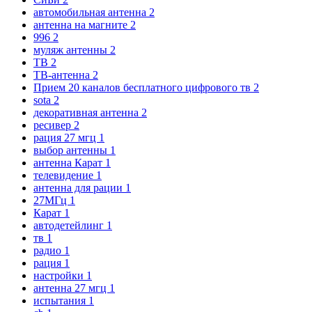
автомобильная антенна
2
антенна на магните
2
996
2
муляж антенны
2
ТВ
2
ТВ-антенна
2
Прием 20 каналов бесплатного цифрового тв
2
sota
2
декоративная антенна
2
ресивер
2
рация 27 мгц
1
выбор антенны
1
антенна Карат
1
телевидение
1
антенна для рации
1
27МГц
1
Карат
1
автодетейлинг
1
тв
1
радио
1
рация
1
настройки
1
антенна 27 мгц
1
испытания
1