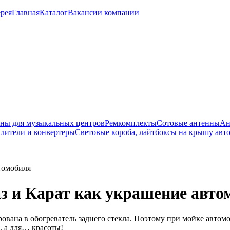
рея
Главная
Каталог
Вакансии компании
ны для музыкальных центров
Ремкомплекты
Сотовые антенны
Ан
лители и конвертеры
Световые короба, лайтбоксы на крышу авт
томобиля
з и Карат как украшение авто
ована в обогреватель заднего стекла. Поэтому при мойке автом
, а для… красоты!