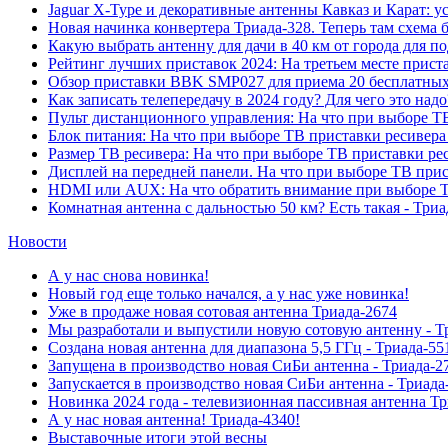
Jaguar X-Type и декоративные антенны Кавказ и Карат: у
Новая начинка конвертера Триада-328. Теперь там схема 
Какую выбрать антенну для дачи в 40 км от города для 
Рейтинг лучших приставок 2024: На третьем месте прис
Обзор приставки BBK SMP027 для приема 20 бесплатных 
Как записать телепередачу в 2024 году? Для чего это на
Пульт дистанционного управления: На что при выборе ТВ
Блок питания: На что при выборе ТВ приставки ресивера
Размер ТВ ресивера: На что при выборе ТВ приставки ре
Дисплей на передней панели. На что при выборе ТВ прис
HDMI или AUX: На что обратить внимание при выборе Т
Комнатная антенна с дальностью 50 км? Есть такая - Триа
Новости
А у нас снова новинка!
Новый год еще только начался, а у нас уже новинка!
Уже в продаже новая сотовая антенна Триада-2674
Мы разработали и выпустили новую сотовую антенну - Т
Создана новая антенна для диапазона 5,5 ГГц - Триада-55
Запущена в производство новая СиБи антенна - Триада-2
Запускается в производство новая СиБи антенна - Триада
Новинка 2024 года - телевизионная пассивная антенна Т
А у нас новая антенна! Триада-4340!
Выставочные итоги этой весны