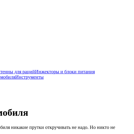
тенны для раций
Инжекторы и блоки питания
омобиля
Инструменты
мобиля
обиля никакие прутки откручивать не надо. Но никто не