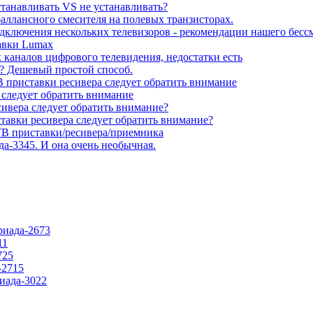
станавливать VS не устанавливать?
баллансного смесителя на полевых транзисторах.
подключения нескольких телевизоров - рекомендации нашего бесс
тавки Lumax
каналов цифрового телевидения, недостатки есть
до? Дешевый простой способ.
 приставки ресивера следует обратить внимание
 следует обратить внимание
сивера следует обратить внимание?
тавки ресивера следует обратить внимание?
В приставки/ресивера/приемника
да-3345. И она очень необычная.
риада-2673
11
725
-2715
риада-3022