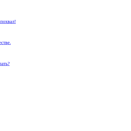
 похвал!
стве.
пать?