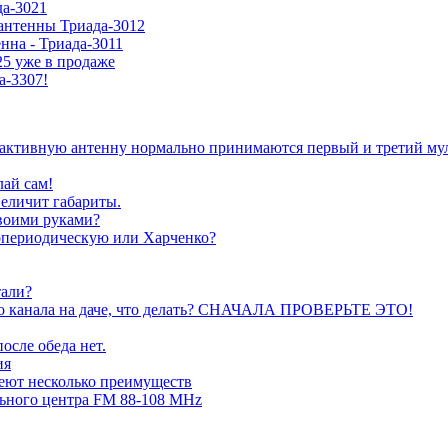
да-3021
антенны Триада-3012
нна - Триада-3011
5 уже в продаже
а-3307!
а активную антенну нормально принимаются первый и третий му
лай сам!
величит габариты.
воими руками?
гопериодическую или Харченко?
тали?
ого канала на даче, что делать? СНАЧАЛА ПРОВЕРЬТЕ ЭТО!
осле обеда нет.
ия
еют несколько преимуществ
ьного центра FM 88-108 MHz