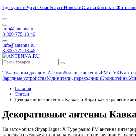
Где купить
Рутуб
О нас
Услуги
Новости
Статьи
Контакты
Фотогале
info@antenna.ru
8-800-775-18-46
info@antenna.ru
8-800-775-18-46
ТВ-антенны для дома
Автомобильные антенны
FM и УКВ антен
Зарядные устройства
Удлинители, переходники
Кронштейны
Уси
Главная
Статьи
Декоративные антенны Кавказ и Карат как украшение ав
Декоративные антенны Кавка
На автомобиле Ягуар Jaguar X-Type радио FM антенна интегрир
запрещал съемные антенны на магните, но не для приема радио