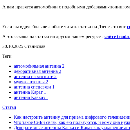
А вам нравятся автомобили с подобными добавками-тюнингом
Если вы вдруг больше любите читать статьи на Дзене - то вот
с
А это ссылка на статью на другом нашем ресурсе -
сайте triada
30.10.2025
Станислав
Теги
автомобильная антенна
2
декоративная антенна
2
антенна на магните
2
муляж антенны
2
антенна спецсвязи
1
антенна Карат
1
антенна Кавказ
1
Статьи
Как настроить антенну для приема цифрового телевиден
Что такое СиБи связь, как ею пользуются, и кому она нуж
Декоративные антенны Кавказ и Карат как украшение ав