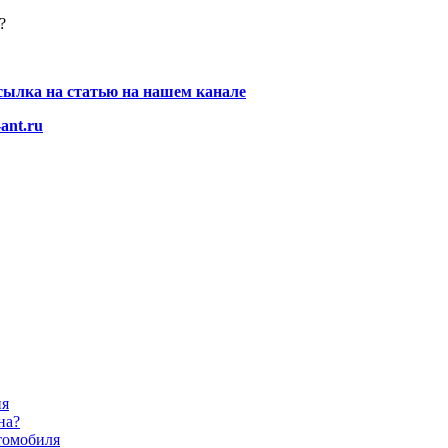
?
сылка на статью на нашем канале
-ant.ru
ия
на?
томобиля