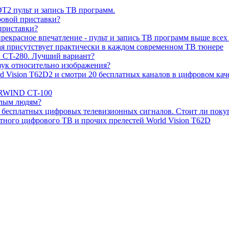
2 пульт и запись ТВ программ.
ровой приставки?
риставки?
екрасное впечатление - пульт и запись ТВ программ выше всех
рая присутствует практически в каждом современном ТВ тюнере
CT-280. Лучший вариант?
звук относительно изображения?
Vision T62D2 и смотри 20 бесплатных каналов в цифровом каче
ARWIND CT-100
илым людям?
 бесплатных цифровых телевизионных сигналов. Стоит ли поку
тного цифрового ТВ и прочих прелестей World Vision T62D