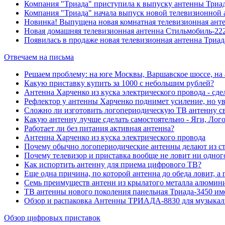
Компания "Триада" приступила к выпуску антенны Триа
Компания "Триада" начала выпуск новой телевизионной 
Новинка! Выпущена новая комнатная телевизионная анте
Новая домашняя телевизионная антенна Стильмобиль-222
Появилась в продаже новая телевизионная антенна Триад
Отвечаем на письма
Решаем проблему: на юге Москвы, Варшавское шоссе, н
Какую приставку купить за 1000 с небольшим рублей?
Антенна Харченко из куска электрического провода - сде
Рефлектор у антенны Харченко поднимет усиление, но у
Сложно ли изготовить логопериодическую ТВ антенну с
Какую антенну лучше сделать самостоятельно - Яги, Ло
Работает ли без питания активная антенна?
Антенна Харченко из куска электрического провода
Почему обычно логопериодические антенны делают из с
Почему телевизор и приставка вообще не ловит ни одн
Как испортить антенну для приема цифрового ТВ?
Еще одна причина, по которой антенна до обеда ловит, а п
Семь преимуществ антенн из крылатого металла алюмин
ТВ антенны нового поколения панельная Триада-3450 им
Обзор и распаковка Антенны ТРИАДА-8830 для музыкал
Обзор цифровых приставок