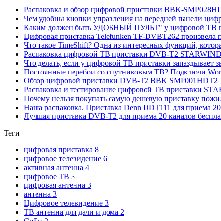
Распаковка и обзор цифровой приставки BBK-SMP028HDT
Чем удобны кнопки управления на передней панели циф
Каким должен быть УДОБНЫЙ ПУЛЬТ" у цифровой ТВ п
Цифровая приставка Telefunken TF-DVBT262 произвела пр
Что такое TimeShift? Одна из интересных функций, кото
Распаковка цифровой ТВ приставки DVB-T2 STARWIND 
Что делать, если у цифровой ТВ приставки запаздывает 
Постоянные перебои со спутниковым ТВ? Подключи Word 
Обзор цифровой приставки DVB-T2 BBK SMP001HDT2
Распаковка и тестирование цифровой ТВ приставки ST
Почему нельзя покупать самую дешевую приставку пож
Наша распаковка. Приставка Denn DDT111 для приема 20
Лучшая приставка DVB-T2 для приема 20 каналов беспла
Теги
цифровая приставка
8
цифровое телевидение
6
активная антенна
4
цифровое ТВ
3
цифровая антенна
3
антенна
3
Цифровое телевидение
3
ТВ антенна для дачи и дома
2
СиБи
2