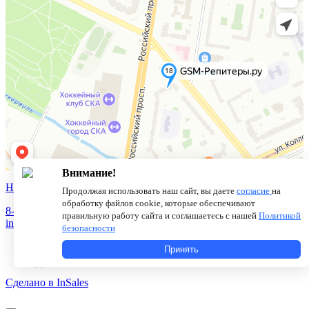
Внимание!
Новости
О компании
Статьи
Продолжая использовать наш сайт, вы даете
согласие
на
обработку файлов cookie, которые обеспечивают
8-800-775-18-46
правильную работу сайта и соглашаетесь с нашей
Политикой
info@antenna.ru
безопасности
Принять
Сделано в InSales