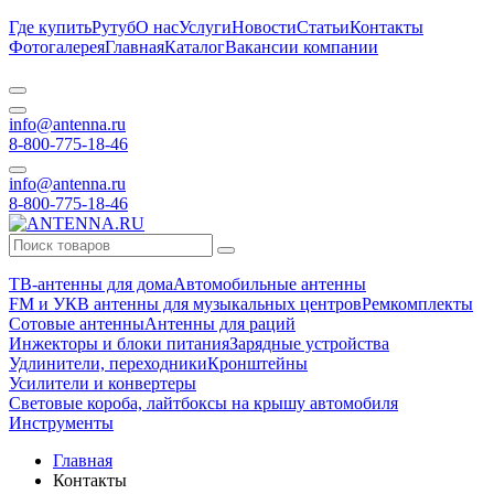
Где купить
Рутуб
О нас
Услуги
Новости
Статьи
Контакты
Фотогалерея
Главная
Каталог
Вакансии компании
info@antenna.ru
8-800-775-18-46
info@antenna.ru
8-800-775-18-46
ТВ-антенны для дома
Автомобильные антенны
FM и УКВ антенны для музыкальных центров
Ремкомплекты
Сотовые антенны
Антенны для раций
Инжекторы и блоки питания
Зарядные устройства
Удлинители, переходники
Кронштейны
Усилители и конвертеры
Световые короба, лайтбоксы на крышу автомобиля
Инструменты
Главная
Контакты