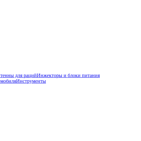
тенны для раций
Инжекторы и блоки питания
омобиля
Инструменты