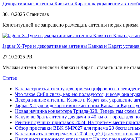
Декоративные антенны Кавказ и Карат как украшение автомоб
30.10.2025
Станислав
Конституцией не запрещено размещать антенны не для приема с
Jaguar X-Type и декоративные антенны Кавказ и Карат: устана
27.10.2025
PR
Муляжи антенн спецсвязи Кавказ и Карат - ставить или не став
Статьи
Как настроить антенну для приема цифрового телевиден
Что такое СиБи связь, как ею пользуются, и кому она нуж
Декоративные антенны Кавказ и Карат как украшение ав
Jaguar X-Type и декоративные антенны Кавказ и Карат: у
Новая начинка конвертера Триада-328. Теперь там схема 
Какую выбрать антенну для дачи в 40 км от города для 
Рейтинг лучших приставок 2024: На третьем месте прис
Обзор приставки BBK SMP027 для приема 20 бесплатных 
Как записать телепередачу в 2024 году? Для чего это на
Пульт дистанционного управления: На что при выборе ТВ