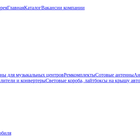
рея
Главная
Каталог
Вакансии компании
ны для музыкальных центров
Ремкомплекты
Сотовые антенны
Ан
лители и конвертеры
Световые короба, лайтбоксы на крышу авт