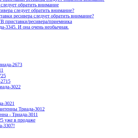
 следует обратить внимание
сивера следует обратить внимание?
тавки ресивера следует обратить внимание?
В приставки/ресивера/приемника
да-3345. И она очень необычная.
риада-2673
11
725
-2715
риада-3022
да-3021
антенны Триада-3012
нна - Триада-3011
5 уже в продаже
а-3307!