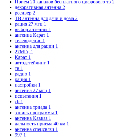
Прием 20 каналов бесплатного цифрового тв
2
декоративная антенна
2
ресивер
2
ТВ антенна для дачи и дома
2
рация 27 мгц
1
выбор антенны
1
антенна Карат
1
телевидение
1
антенна для рации
1
27МГц
1
Карат
1
автодетейлинг
1
тв
1
радио
1
рация
1
настройки
1
антенна 27 мгц
1
испытания
1
cb
1
антенна триада
1
запись программы
1
антенна Кавказ
1
дальность приема 40 км
1
антенна спецсвязи
1
997
1