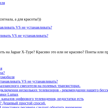
иля
игнала, а для красоты!))
вливать VS не устанавливать?
ить на Jaguar X-Type? Красиво это или не красиво? Понты или п
ия
на?
томобиля
станавливать VS не устанавливать?
баллансного смесителя на полевых транзисторах.
подключения нескольких телевизоров - рекомендации нашего бесс
тавки Lumax
каналов цифрового телевидения, недостатки есть
до? Дешевый простой способ.
 приставки ресивера следует обратить внимание