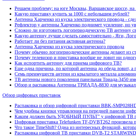
Решаем проблему: на юге Москвы, Варшавское шоссе, н
Какую приставку купить за 1000 с небольшим рублей?
Антенна Харченко из куска электрического провода - сде
Рефлектор у антенны Харченко поднимет усиление, но у
Сложно ли изготовить логопериодическую ТВ антенну с
Какую антенну лучше сделать самостоятельно - Яги, Ло
Работает ли без питания активная антенна?
Антенна Харченко из куска электрического провода
Почему обычно логопериодические антенны делают из с
Почему телевизор и приставка вообще не ловит ни одн
Как испортить антенну для приема цифрового ТВ?
Еще одна причина, по которой антенна до обеда ловит, а п
Семь преимуществ антенн из крылатого металла алюмин
ТВ антенны нового поколения панельная Триада-3450 им
Обзор и распаковка Антенны ТРИАДА-8830 для музыкал
Обзор цифровых приставок
Распаковка и обзор цифровой приставки BBK-SMP028HDT
Чем удобны кнопки управления на передней панели циф
Каким должен быть УДОБНЫЙ ПУЛЬТ" у цифровой ТВ п
Цифровая приставка Telefunken TF-DVBT262 произвела пр
Что такое TimeShift? Одна из интересных функций, кото
Распаковка цифровой ТВ приставки DVB-T2 STARWIND 