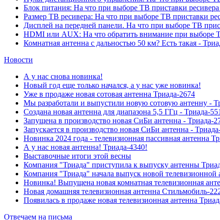
Блок питания: На что при выборе ТВ приставки ресивера
Размер ТВ ресивера: На что при выборе ТВ приставки ре
Дисплей на передней панели. На что при выборе ТВ прис
HDMI или AUX: На что обратить внимание при выборе Т
Комнатная антенна с дальностью 50 км? Есть такая - Триа
Новости
А у нас снова новинка!
Новый год еще только начался, а у нас уже новинка!
Уже в продаже новая сотовая антенна Триада-2674
Мы разработали и выпустили новую сотовую антенну - Т
Создана новая антенна для диапазона 5,5 ГГц - Триада-55
Запущена в производство новая СиБи антенна - Триада-2
Запускается в производство новая СиБи антенна - Триада
Новинка 2024 года - телевизионная пассивная антенна Т
А у нас новая антенна! Триада-4340!
Выставочные итоги этой весны
Компания "Триада" приступила к выпуску антенны Триа
Компания "Триада" начала выпуск новой телевизионной 
Новинка! Выпущена новая комнатная телевизионная анте
Новая домашняя телевизионная антенна Стильмобиль-222
Появилась в продаже новая телевизионная антенна Триад
Отвечаем на письма