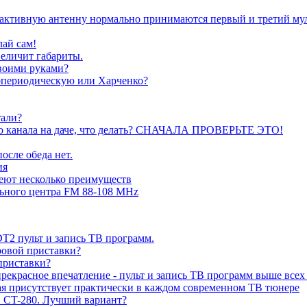
а активную антенну нормально принимаются первый и третий му
лай сам!
величит габариты.
воими руками?
гопериодическую или Харченко?
тали?
ого канала на даче, что делать? СНАЧАЛА ПРОВЕРЬТЕ ЭТО!
осле обеда нет.
ия
еют несколько преимуществ
ьного центра FM 88-108 MHz
2 пульт и запись ТВ программ.
ровой приставки?
риставки?
екрасное впечатление - пульт и запись ТВ программ выше всех
рая присутствует практически в каждом современном ТВ тюнере
CT-280. Лучший вариант?