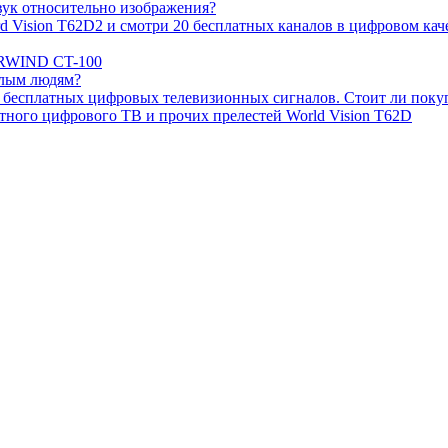
звук относительно изображения?
Vision T62D2 и смотри 20 бесплатных каналов в цифровом каче
ARWIND CT-100
илым людям?
 бесплатных цифровых телевизионных сигналов. Стоит ли поку
тного цифрового ТВ и прочих прелестей World Vision T62D