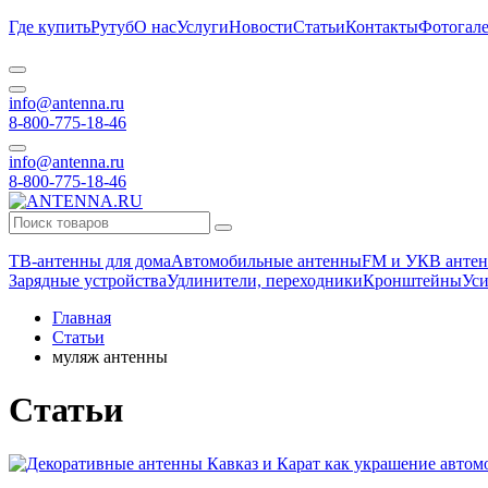
Где купить
Рутуб
О нас
Услуги
Новости
Статьи
Контакты
Фотогале
info@antenna.ru
8-800-775-18-46
info@antenna.ru
8-800-775-18-46
ТВ-антенны для дома
Автомобильные антенны
FM и УКВ антен
Зарядные устройства
Удлинители, переходники
Кронштейны
Уси
Главная
Статьи
муляж антенны
Статьи