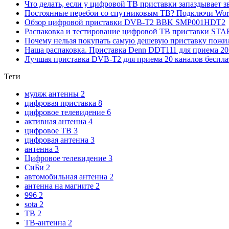
Что делать, если у цифровой ТВ приставки запаздывает 
Постоянные перебои со спутниковым ТВ? Подключи Word 
Обзор цифровой приставки DVB-T2 BBK SMP001HDT2
Распаковка и тестирование цифровой ТВ приставки ST
Почему нельзя покупать самую дешевую приставку пож
Наша распаковка. Приставка Denn DDT111 для приема 20
Лучшая приставка DVB-T2 для приема 20 каналов беспла
Теги
муляж антенны
2
цифровая приставка
8
цифровое телевидение
6
активная антенна
4
цифровое ТВ
3
цифровая антенна
3
антенна
3
Цифровое телевидение
3
СиБи
2
автомобильная антенна
2
антенна на магните
2
996
2
sota
2
ТВ
2
ТВ-антенна
2