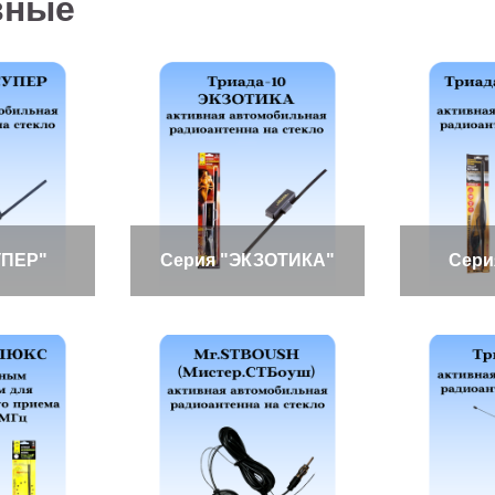
вные
УПЕР"
Серия "ЭКЗОТИКА"
Сери