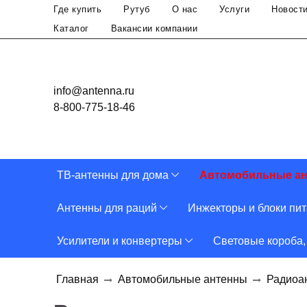
Где купить
Рутуб
О нас
Услуги
Новост
Каталог
Вакансии компании
info@antenna.ru
8-800-775-18-46
ТВ-антенны для дома
Автомобильные а
Антенны для раций
Инжекторы и блоки пи
Усилители и конвертеры
Световые короба,
Главная
Автомобильные антенны
Радиоа