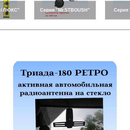
 / ЛЮКС"
Серия "Mr.STBOUSH"
Серия