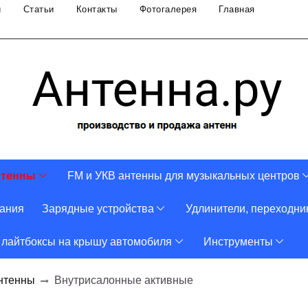
и
Статьи
Контакты
Фотогалерея
Главная
нтенны
FM и УКВ антенны для музыкальных центров
тания
Зарядные устройства
Удлинители, переходни
 лайтбоксы на крышу автомобиля
Инструменты
нтенны
Внутрисалонные активные