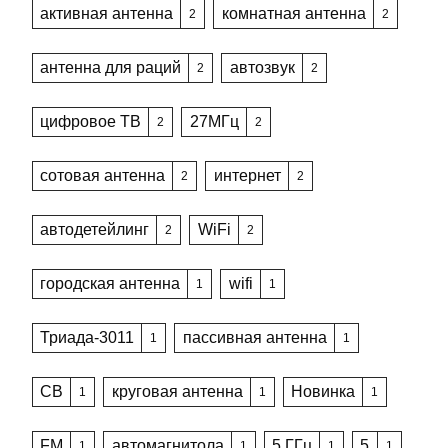
активная антенна
комнатная антенна
2
2
антенна для раций
автозвук
2
2
цифровое ТВ
27МГц
2
2
сотовая антенна
интернет
2
2
автодетейлинг
WiFi
2
2
городская антенна
wifi
1
1
Триада-3011
пассивная антенна
1
1
CB
круговая антенна
Новинка
1
1
1
FM
автомагнитола
5 ГГц
5
1
1
1
1