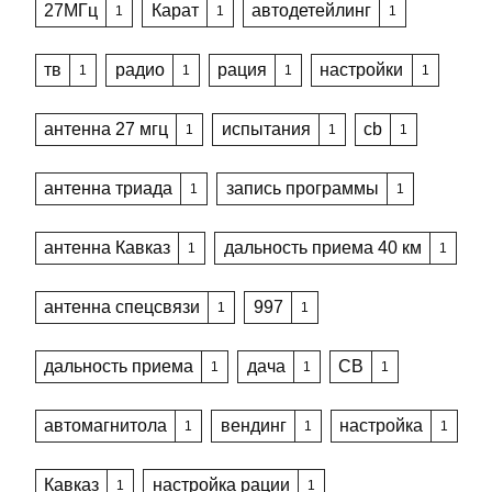
27МГц
Карат
автодетейлинг
1
1
1
тв
радио
рация
настройки
1
1
1
1
антенна 27 мгц
испытания
cb
1
1
1
антенна триада
запись программы
1
1
антенна Кавказ
дальность приема 40 км
1
1
антенна спецсвязи
997
1
1
дальность приема
дача
CB
1
1
1
автомагнитола
вендинг
настройка
1
1
1
Кавказ
настройка рации
1
1