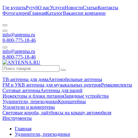
Где купить
Рутуб
О нас
Услуги
Новости
Статьи
Контакты
Фотогалерея
Главная
Каталог
Вакансии компании
info@antenna.ru
8-800-775-18-46
info@antenna.ru
8-800-775-18-46
ТВ-антенны для дома
Автомобильные антенны
FM и УКВ антенны для музыкальных центров
Ремкомплекты
Сотовые антенны
Антенны для раций
Инжекторы и блоки питания
Зарядные устройства
Удлинители, переходники
Кронштейны
Усилители и конвертеры
Световые короба, лайтбоксы на крышу автомобиля
Инструменты
Главная
Удлинители, переходники