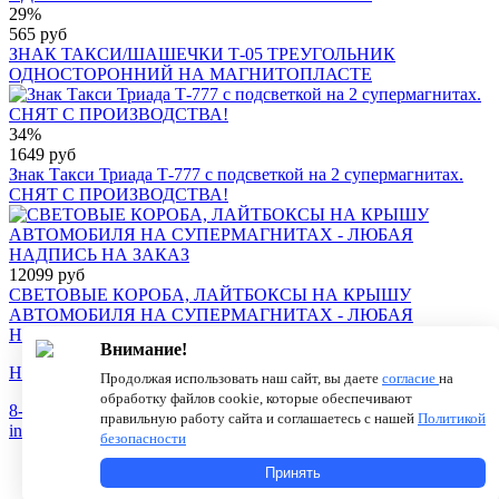
29%
565 руб
ЗНАК ТАКСИ/ШАШЕЧКИ Т-05 ТРЕУГОЛЬНИК
ОДНОСТОРОННИЙ НА МАГНИТОПЛАСТЕ
34%
1649 руб
Знак Такси Триада Т-777 с подсветкой на 2 супермагнитах.
СНЯТ С ПРОИЗВОДСТВА!
12099 руб
СВЕТОВЫЕ КОРОБА, ЛАЙТБОКСЫ НА КРЫШУ
АВТОМОБИЛЯ НА СУПЕРМАГНИТАХ - ЛЮБАЯ
НАДПИСЬ НА ЗАКАЗ
Внимание!
Новости
О компании
Статьи
Продолжая использовать наш сайт, вы даете
согласие
на
обработку файлов cookie, которые обеспечивают
8-800-775-18-46
правильную работу сайта и соглашаетесь с нашей
Политикой
info@antenna.ru
безопасности
Принять