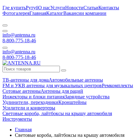
Где купить
Рутуб
О нас
Услуги
Новости
Статьи
Контакты
Фотогалерея
Главная
Каталог
Вакансии компании
info@antenna.ru
8-800-775-18-46
info@antenna.ru
8-800-775-18-46
ТВ-антенны для дома
Автомобильные антенны
FM и УКВ антенны для музыкальных центров
Ремкомплекты
Сотовые антенны
Антенны для раций
Инжекторы и блоки питания
Зарядные устройства
Удлинители, переходники
Кронштейны
Усилители и конвертеры
Световые короба, лайтбоксы на крышу автомобиля
Инструменты
Главная
Световые короба, лайтбоксы на крышу автомобиля