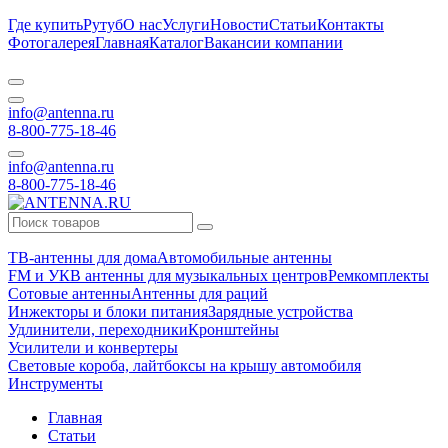
Где купить
Рутуб
О нас
Услуги
Новости
Статьи
Контакты
Фотогалерея
Главная
Каталог
Вакансии компании
info@antenna.ru
8-800-775-18-46
info@antenna.ru
8-800-775-18-46
ТВ-антенны для дома
Автомобильные антенны
FM и УКВ антенны для музыкальных центров
Ремкомплекты
Сотовые антенны
Антенны для раций
Инжекторы и блоки питания
Зарядные устройства
Удлинители, переходники
Кронштейны
Усилители и конвертеры
Световые короба, лайтбоксы на крышу автомобиля
Инструменты
Главная
Статьи