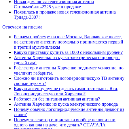
Новая домашняя телевизионная антенна
Стильмобиль-2225 уже в продаже
Появилась в продаже новая телевизионная антенна
Триада-3307!
Отвечаем на письма
Решаем проблему: на юге Москвы, Варшавское шоссе,
на активную антенну нормально принимаются первый
и третий мультиплексы
Какую приставку купить за 1000 с небольшим рублей?
Антенна Харченко из куска электрического провода -
сделай сам!
Рефлектор у антенны Харченко поднимет усиление, но
увеличит габариты.
Сложно ли изготовить логопериодическую ТВ антенну
своими руками?
Какую антенну лучше сделать самостоятельно - Яги,
Логопериодическую или Харченко?
Работает ли без питания активная антенна?
Антенна Харченко из куска электрического провода
Почему обычно логопериодические антенны делают из
стали?
Почему телевизор и приставка вообще не ловит ни
одного канала на даче, что делать? СНАЧАЛА