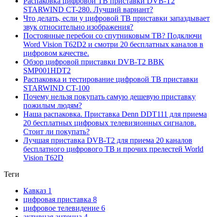
Распаковка цифровой ТВ приставки DVB-T2
STARWIND CT-280. Лучший вариант?
Что делать, если у цифровой ТВ приставки запаздывает
звук относительно изображения?
Постоянные перебои со спутниковым ТВ? Подключи
Word Vision T62D2 и смотри 20 бесплатных каналов в
цифровом качестве.
Обзор цифровой приставки DVB-T2 BBK
SMP001HDT2
Распаковка и тестирование цифровой ТВ приставки
STARWIND CT-100
Почему нельзя покупать самую дешевую приставку
пожилым людям?
Наша распаковка. Приставка Denn DDT111 для приема
20 бесплатных цифровых телевизионных сигналов.
Стоит ли покупать?
Лучшая приставка DVB-T2 для приема 20 каналов
бесплатного цифрового ТВ и прочих прелестей World
Vision T62D
Теги
Кавказ
1
цифровая приставка
8
цифровое телевидение
6
активная антенна
4