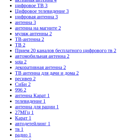
цифровое ТВ
3
Цифровое телевидение
3
цифровая антенна
3
антенна
3
антенна на магните
2
муляж антенны
2
ТВ-антенна
2
ТВ
2
Прием 20 каналов бесплатного цифрового тв
2
автомобильная антенна
2
sota
2
декоративная антенна
2
ТВ антенна для дачи и дома
2
ресивер
2
СиБи
2
996
2
антенна Карат
1
телевидение
1
антенна для рации
1
27МГц
1
Карат
1
автодетейлинг
1
тв
1
радио
1