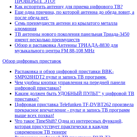
ПРОВЕРЬТЕ ЭТО!
Как испортить антенну для приема цифрового ТВ?
Еще одна причина, по которой антенна до обеда ловит, а
после обеда нет.
Семь преимуществ антенн из крылатого металла
алюминия
ТВ антенны нового поколения панельная Триада-3450
имеют несколько преимуществ
Обзор и распаковка Антенны ТРИАДА-8830 для
музыкального центра FM 88-108 MHz
Обзор цифровых приставок
Распаковка и обзор цифровой приставки BBK-
SMP028HDT2 пульт и запись ТВ программ.
Чем удобны кнопки управления на передней панели
цифровой приставки?
Каким должен быть УДОБНЫЙ ПУЛЬТ" у цифровой ТВ
приставки?
Цифровая приставка Telefunken TF-DVBT262 произвела
прекрасное впечатление - пульт и запись ТВ программ
выше всех похвал!
Что такое TimeShift? Одна из интересных функций,
которая присутствует практически в каждом
современном ТВ тюнере