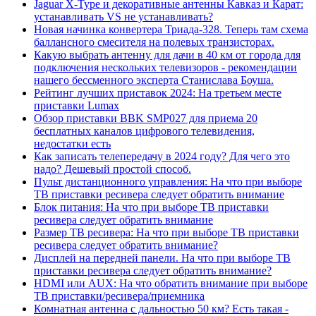
Jaguar X-Type и декоративные антенны Кавказ и Карат:
устанавливать VS не устанавливать?
Новая начинка конвертера Триада-328. Теперь там схема
баллансного смесителя на полевых транзисторах.
Какую выбрать антенну для дачи в 40 км от города для
подключения нескольких телевизоров - рекомендации
нашего бессменного эксперта Станислава Боуша.
Рейтинг лучших приставок 2024: На третьем месте
приставки Lumax
Обзор приставки BBK SMP027 для приема 20
бесплатных каналов цифрового телевидения,
недостатки есть
Как записать телепередачу в 2024 году? Для чего это
надо? Дешевый простой способ.
Пульт дистанционного управления: На что при выборе
ТВ приставки ресивера следует обратить внимание
Блок питания: На что при выборе ТВ приставки
ресивера следует обратить внимание
Размер ТВ ресивера: На что при выборе ТВ приставки
ресивера следует обратить внимание?
Дисплей на передней панели. На что при выборе ТВ
приставки ресивера следует обратить внимание?
HDMI или AUX: На что обратить внимание при выборе
ТВ приставки/ресивера/приемника
Комнатная антенна с дальностью 50 км? Есть такая -