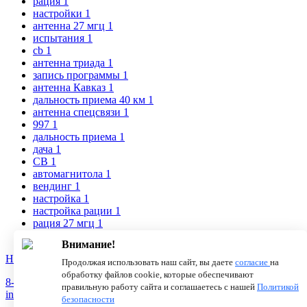
рация
1
настройки
1
антенна 27 мгц
1
испытания
1
cb
1
антенна триада
1
запись программы
1
антенна Кавказ
1
дальность приема 40 км
1
антенна спецсвязи
1
997
1
дальность приема
1
дача
1
CB
1
автомагнитола
1
вендинг
1
настройка
1
настройка рации
1
рация 27 мгц
1
выбор антенны
1
Внимание!
Новости
О компании
Статьи
Продолжая использовать наш сайт, вы даете
согласие
на
обработку файлов cookie, которые обеспечивают
8-800-775-18-46
правильную работу сайта и соглашаетесь с нашей
Политикой
info@antenna.ru
безопасности