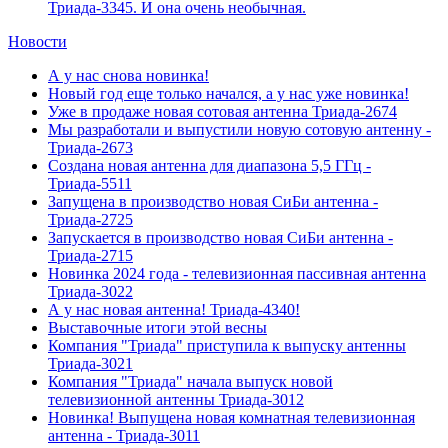
Триада-3345. И она очень необычная.
Новости
А у нас снова новинка!
Новый год еще только начался, а у нас уже новинка!
Уже в продаже новая сотовая антенна Триада-2674
Мы разработали и выпустили новую сотовую антенну -
Триада-2673
Создана новая антенна для диапазона 5,5 ГГц -
Триада-5511
Запущена в производство новая СиБи антенна -
Триада-2725
Запускается в производство новая СиБи антенна -
Триада-2715
Новинка 2024 года - телевизионная пассивная антенна
Триада-3022
А у нас новая антенна! Триада-4340!
Выставочные итоги этой весны
Компания "Триада" приступила к выпуску антенны
Триада-3021
Компания "Триада" начала выпуск новой
телевизионной антенны Триада-3012
Новинка! Выпущена новая комнатная телевизионная
антенна - Триада-3011