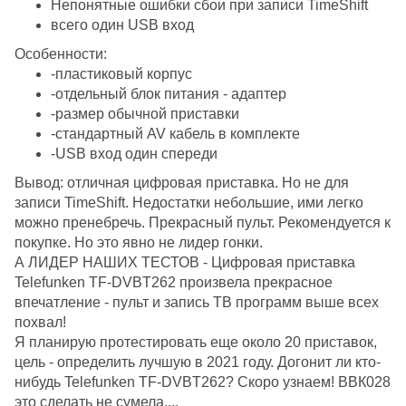
Непонятные ошибки сбои при записи TimeShift
всего один USB вход
Особенности:
-пластиковый корпус
-отдельный блок питания - адаптер
-размер обычной приставки
-стандартный AV кабель в комплекте
-USB вход один спереди
Вывод: отличная цифровая приставка. Но не для
записи TimeShift. Недостатки небольшие, ими легко
можно пренебречь. Прекрасный пульт. Рекомендуется к
покупке. Но это явно не лидер гонки.
А ЛИДЕР НАШИХ ТЕСТОВ -
Цифровая приставка
Telefunken TF-DVBT262 произвела прекрасное
впечатление - пульт и запись ТВ программ выше всех
похвал!
Я планирую протестировать еще около 20 приставок,
цель - определить лучшую в 2021 году. Догонит ли кто-
нибудь
Telefunken TF-DVBT262? Скоро узнаем! ВВК028
это сделать не сумела....