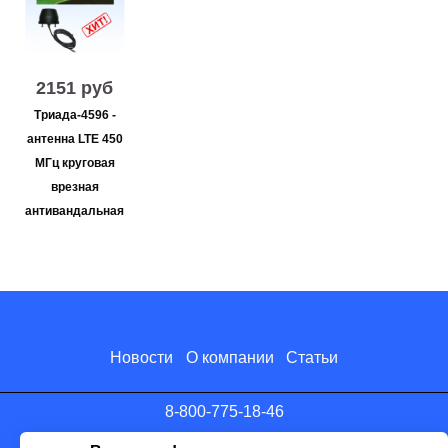
2151 руб
Триада-4596 -
антенна LTE 450
МГц круговая
врезная
антивандальная
Новости
О компании
Статьи
8-800-775-18-46
info@antenna.ru