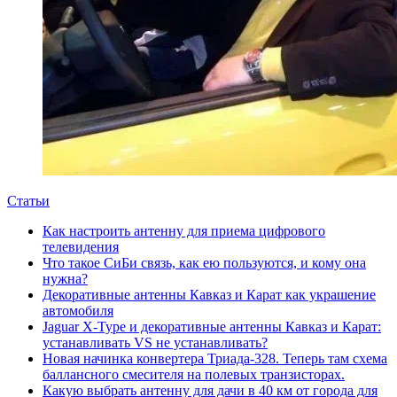
Статьи
Как настроить антенну для приема цифрового
телевидения
Что такое СиБи связь, как ею пользуются, и кому она
нужна?
Декоративные антенны Кавказ и Карат как украшение
автомобиля
Jaguar X-Type и декоративные антенны Кавказ и Карат:
устанавливать VS не устанавливать?
Новая начинка конвертера Триада-328. Теперь там схема
баллансного смесителя на полевых транзисторах.
Какую выбрать антенну для дачи в 40 км от города для