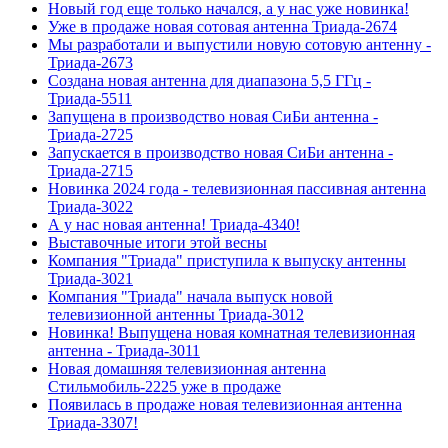
Новый год еще только начался, а у нас уже новинка!
Уже в продаже новая сотовая антенна Триада-2674
Мы разработали и выпустили новую сотовую антенну -
Триада-2673
Создана новая антенна для диапазона 5,5 ГГц -
Триада-5511
Запущена в производство новая СиБи антенна -
Триада-2725
Запускается в производство новая СиБи антенна -
Триада-2715
Новинка 2024 года - телевизионная пассивная антенна
Триада-3022
А у нас новая антенна! Триада-4340!
Выставочные итоги этой весны
Компания "Триада" приступила к выпуску антенны
Триада-3021
Компания "Триада" начала выпуск новой
телевизионной антенны Триада-3012
Новинка! Выпущена новая комнатная телевизионная
антенна - Триада-3011
Новая домашняя телевизионная антенна
Стильмобиль-2225 уже в продаже
Появилась в продаже новая телевизионная антенна
Триада-3307!