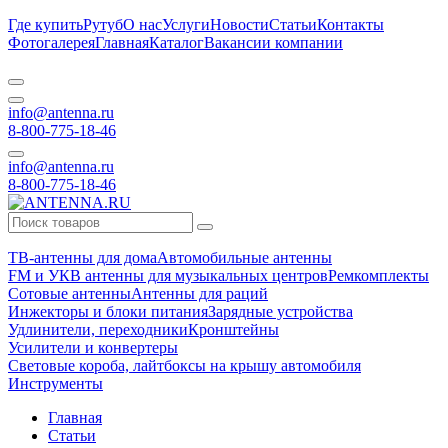
Где купить
Рутуб
О нас
Услуги
Новости
Статьи
Контакты
Фотогалерея
Главная
Каталог
Вакансии компании
info@antenna.ru
8-800-775-18-46
info@antenna.ru
8-800-775-18-46
ТВ-антенны для дома
Автомобильные антенны
FM и УКВ антенны для музыкальных центров
Ремкомплекты
Сотовые антенны
Антенны для раций
Инжекторы и блоки питания
Зарядные устройства
Удлинители, переходники
Кронштейны
Усилители и конвертеры
Световые короба, лайтбоксы на крышу автомобиля
Инструменты
Главная
Статьи