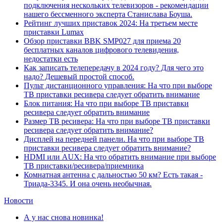
подключения нескольких телевизоров - рекомендации
нашего бессменного эксперта Станислава Боуша.
Рейтинг лучших приставок 2024: На третьем месте
приставки Lumax
Обзор приставки BBK SMP027 для приема 20
бесплатных каналов цифрового телевидения,
недостатки есть
Как записать телепередачу в 2024 году? Для чего это
надо? Дешевый простой способ.
Пульт дистанционного управления: На что при выборе
ТВ приставки ресивера следует обратить внимание
Блок питания: На что при выборе ТВ приставки
ресивера следует обратить внимание
Размер ТВ ресивера: На что при выборе ТВ приставки
ресивера следует обратить внимание?
Дисплей на передней панели. На что при выборе ТВ
приставки ресивера следует обратить внимание?
HDMI или AUX: На что обратить внимание при выборе
ТВ приставки/ресивера/приемника
Комнатная антенна с дальностью 50 км? Есть такая -
Триада-3345. И она очень необычная.
Новости
А у нас снова новинка!