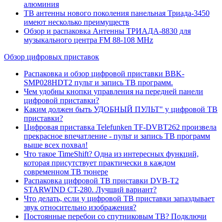
алюминия
ТВ антенны нового поколения панельная Триада-3450
имеют несколько преимуществ
Обзор и распаковка Антенны ТРИАДА-8830 для
музыкального центра FM 88-108 MHz
Обзор цифровых приставок
Распаковка и обзор цифровой приставки BBK-
SMP028HDT2 пульт и запись ТВ программ.
Чем удобны кнопки управления на передней панели
цифровой приставки?
Каким должен быть УДОБНЫЙ ПУЛЬТ" у цифровой ТВ
приставки?
Цифровая приставка Telefunken TF-DVBT262 произвела
прекрасное впечатление - пульт и запись ТВ программ
выше всех похвал!
Что такое TimeShift? Одна из интересных функций,
которая присутствует практически в каждом
современном ТВ тюнере
Распаковка цифровой ТВ приставки DVB-T2
STARWIND CT-280. Лучший вариант?
Что делать, если у цифровой ТВ приставки запаздывает
звук относительно изображения?
Постоянные перебои со спутниковым ТВ? Подключи