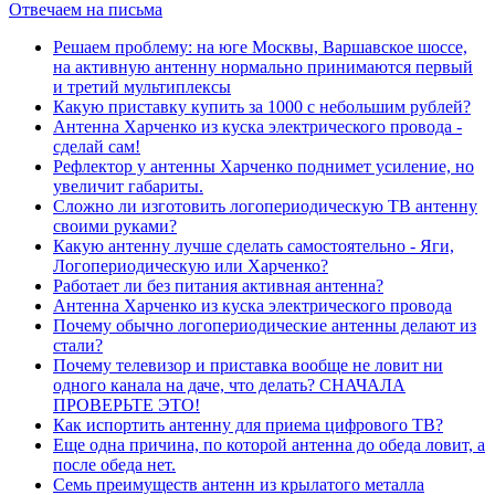
Отвечаем на письма
Решаем проблему: на юге Москвы, Варшавское шоссе,
на активную антенну нормально принимаются первый
и третий мультиплексы
Какую приставку купить за 1000 с небольшим рублей?
Антенна Харченко из куска электрического провода -
сделай сам!
Рефлектор у антенны Харченко поднимет усиление, но
увеличит габариты.
Сложно ли изготовить логопериодическую ТВ антенну
своими руками?
Какую антенну лучше сделать самостоятельно - Яги,
Логопериодическую или Харченко?
Работает ли без питания активная антенна?
Антенна Харченко из куска электрического провода
Почему обычно логопериодические антенны делают из
стали?
Почему телевизор и приставка вообще не ловит ни
одного канала на даче, что делать? СНАЧАЛА
ПРОВЕРЬТЕ ЭТО!
Как испортить антенну для приема цифрового ТВ?
Еще одна причина, по которой антенна до обеда ловит, а
после обеда нет.
Семь преимуществ антенн из крылатого металла