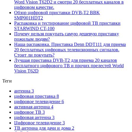
Word Vision T62D2 и смотри 20 бесплатных каналов в
цифровом качестве.
Обзор цифровой приставки DVB-T2 BBK
SMP001HDT2
Распаковка и тестирование цифровой ТВ приставки
STARWIND CT-100
Почему нельзя покупать самую дешевую приставку
пожилым людям?
Наша распаковка. Приставка Denn DDT111 для приема
20 бесплатных цифровых телевизионных сигналов.
Стоит ли покупать?
Лучшая приставка DVB-T2 для приема 20 каналов
бесплатного цифрового ТВ и прочих прелестей World
Vision T62D
Теги
антенна
3
цифровая приставка
8
цифровое телевидение
6
активная антенна
4
цифровое ТВ
3
цифровая антенна
3
Цифровое телевидение
3
ТВ антенна для дачи и дома
2