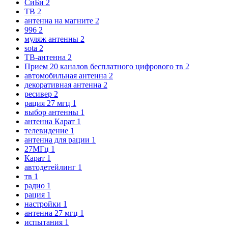
СиБи
2
ТВ
2
антенна на магните
2
996
2
муляж антенны
2
sota
2
ТВ-антенна
2
Прием 20 каналов бесплатного цифрового тв
2
автомобильная антенна
2
декоративная антенна
2
ресивер
2
рация 27 мгц
1
выбор антенны
1
антенна Карат
1
телевидение
1
антенна для рации
1
27МГц
1
Карат
1
автодетейлинг
1
тв
1
радио
1
рация
1
настройки
1
антенна 27 мгц
1
испытания
1