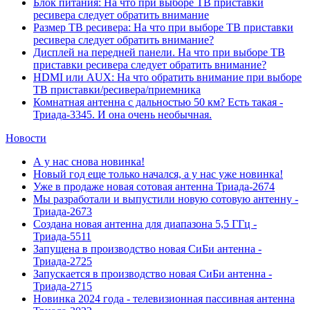
Блок питания: На что при выборе ТВ приставки
ресивера следует обратить внимание
Размер ТВ ресивера: На что при выборе ТВ приставки
ресивера следует обратить внимание?
Дисплей на передней панели. На что при выборе ТВ
приставки ресивера следует обратить внимание?
HDMI или AUX: На что обратить внимание при выборе
ТВ приставки/ресивера/приемника
Комнатная антенна с дальностью 50 км? Есть такая -
Триада-3345. И она очень необычная.
Новости
А у нас снова новинка!
Новый год еще только начался, а у нас уже новинка!
Уже в продаже новая сотовая антенна Триада-2674
Мы разработали и выпустили новую сотовую антенну -
Триада-2673
Создана новая антенна для диапазона 5,5 ГГц -
Триада-5511
Запущена в производство новая СиБи антенна -
Триада-2725
Запускается в производство новая СиБи антенна -
Триада-2715
Новинка 2024 года - телевизионная пассивная антенна