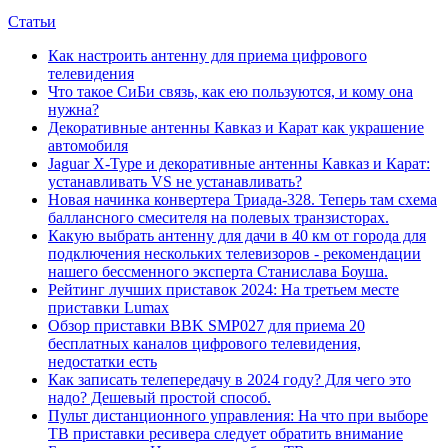
Статьи
Как настроить антенну для приема цифрового
телевидения
Что такое СиБи связь, как ею пользуются, и кому она
нужна?
Декоративные антенны Кавказ и Карат как украшение
автомобиля
Jaguar X-Type и декоративные антенны Кавказ и Карат:
устанавливать VS не устанавливать?
Новая начинка конвертера Триада-328. Теперь там схема
баллансного смесителя на полевых транзисторах.
Какую выбрать антенну для дачи в 40 км от города для
подключения нескольких телевизоров - рекомендации
нашего бессменного эксперта Станислава Боуша.
Рейтинг лучших приставок 2024: На третьем месте
приставки Lumax
Обзор приставки BBK SMP027 для приема 20
бесплатных каналов цифрового телевидения,
недостатки есть
Как записать телепередачу в 2024 году? Для чего это
надо? Дешевый простой способ.
Пульт дистанционного управления: На что при выборе
ТВ приставки ресивера следует обратить внимание