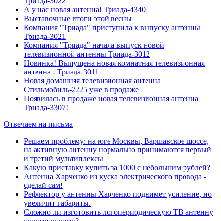
Триада-3022
А у нас новая антенна! Триада-4340!
Выставочные итоги этой весны
Компания "Триада" приступила к выпуску антенны
Триада-3021
Компания "Триада" начала выпуск новой
телевизионной антенны Триада-3012
Новинка! Выпущена новая комнатная телевизионная
антенна - Триада-3011
Новая домашняя телевизионная антенна
Стильмобиль-2225 уже в продаже
Появилась в продаже новая телевизионная антенна
Триада-3307!
Отвечаем на письма
Решаем проблему: на юге Москвы, Варшавское шоссе,
на активную антенну нормально принимаются первый
и третий мультиплексы
Какую приставку купить за 1000 с небольшим рублей?
Антенна Харченко из куска электрического провода -
сделай сам!
Рефлектор у антенны Харченко поднимет усиление, но
увеличит габариты.
Сложно ли изготовить логопериодическую ТВ антенну
своими руками?