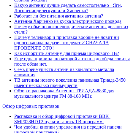
Какую антенну лучше сделать самостоятельно - Яги,
Логопериодическую или Харченко?
Работает ли без питания активная антенна?
Антенна Харченко из куска электрического провода
Почему обычно логопериодические антенны делают из
стали?
Почему телевизор и приставка вообще не ловит ни
одного канала на даче, что делать? СНАЧАЛА
ПРОВЕРЬТЕ ЭТО!
Как испортить антенну для приема цифрового ТВ?
Еще одна причина, по которой антенна до обеда ловит, а
после обеда нет.
Семь преимуществ антенн из крылатого металла
алюминия
ТВ антенны нового поколения панельная Триада-3450
имеют несколько преимуществ
Обзор и распаковка Антенны ТРИАДА-8830 для
музыкального центра FM 88-108 MHz
Обзор цифровых приставок
Распаковка и обзор цифровой приставки BBK-
SMP028HDT2 пульт и запись ТВ программ.
Чем удобны кнопки управления на передней панели
цифровой приставки?