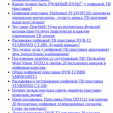
Каким должен быть УДОБНЫЙ ПУЛЬТ" у цифровой ТВ
приставки?
Цифровая приставка Telefunken TF-DVBT262 произвела
прекрасное впечатление - пульт и запись ТВ программ
выше всех похвал!
Что такое TimeShift? Одна из интересных функций,
которая присутствует практически в каждом
современном ТВ тюнере
Распаковка цифровой ТВ приставки DVB-T2
STARWIND CT-280. Лучший вариант?
Что делать, если у цифровой ТВ приставки запаздывает
звук относительно изображения?
Постоянные перебои со спутниковым ТВ? Подключи
Word Vision T62D2 и смотри 20 бесплатных каналов в
цифровом качестве.
Обзор цифровой приставки DVB-T2 BBK
SMP001HDT2
Распаковка и тестирование цифровой ТВ приставки
STARWIND CT-100
Почему нельзя покупать самую дешевую приставку
пожилым людям?
Наша распаковка. Приставка Denn DDT111 для приема
20 бесплатных цифровых телевизионных сигналов.
Стоит ли покупать?
Лучшая приставка DVB-T2 для приема 20 каналов