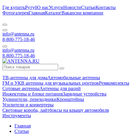
Где купить
Рутуб
О нас
Услуги
Новости
Статьи
Контакты
Фотогалерея
Главная
Каталог
Вакансии компании
info@antenna.ru
8-800-775-18-46
info@antenna.ru
8-800-775-18-46
ТВ-антенны для дома
Автомобильные антенны
FM и УКВ антенны для музыкальных центров
Ремкомплекты
Сотовые антенны
Антенны для раций
Инжекторы и блоки питания
Зарядные устройства
Удлинители, переходники
Кронштейны
Усилители и конвертеры
Световые короба, лайтбоксы на крышу автомобиля
Инструменты
Главная
Статьи