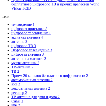
бесплатного цифрового ТВ и прочих прелестей World
Vision T62D
Теги
телевидение
1
цифровая приставка
8
цифровое телевидение
6
активная антенна
4
антенна
3
цифровое ТВ
3
Цифровое телевидение
3
цифровая антенна
3
антенна на магните
2
муляж антенны
2
ТВ-антенна
2
ТВ
2
Прием 20 каналов бесплатного цифрового тв
2
автомобильная антенна
2
sota
2
декоративная антенна
2
ресивер
2
ТВ антенна для дачи и дома
2
СиБи
2
996
2