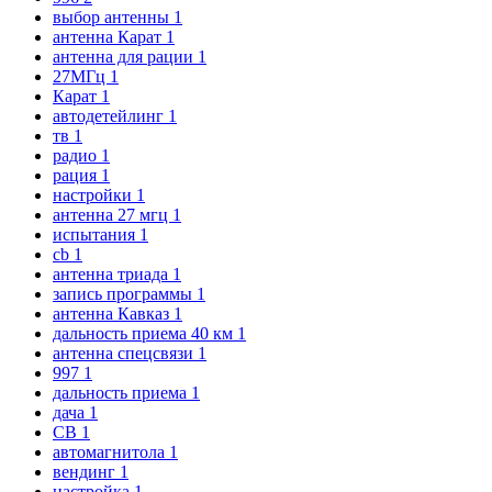
выбор антенны
1
антенна Карат
1
антенна для рации
1
27МГц
1
Карат
1
автодетейлинг
1
тв
1
радио
1
рация
1
настройки
1
антенна 27 мгц
1
испытания
1
cb
1
антенна триада
1
запись программы
1
антенна Кавказ
1
дальность приема 40 км
1
антенна спецсвязи
1
997
1
дальность приема
1
дача
1
CB
1
автомагнитола
1
вендинг
1
настройка
1