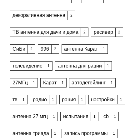
декоративная антенна
2
ТВ антенна для дачи и дома
ресивер
2
2
СиБи
996
антенна Карат
2
2
1
телевидение
антенна для рации
1
1
27МГц
Карат
автодетейлинг
1
1
1
тв
радио
рация
настройки
1
1
1
1
антенна 27 мгц
испытания
cb
1
1
1
антенна триада
запись программы
1
1