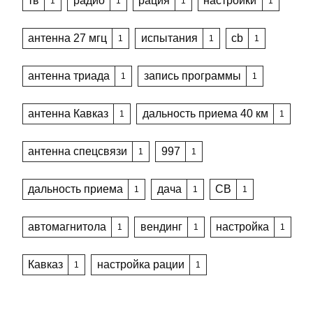
тв
радио
рация
настройки
1
1
1
1
антенна 27 мгц
испытания
cb
1
1
1
антенна триада
запись программы
1
1
антенна Кавказ
дальность приема 40 км
1
1
антенна спецсвязи
997
1
1
дальность приема
дача
CB
1
1
1
автомагнитола
вендинг
настройка
1
1
1
Кавказ
настройка рации
1
1