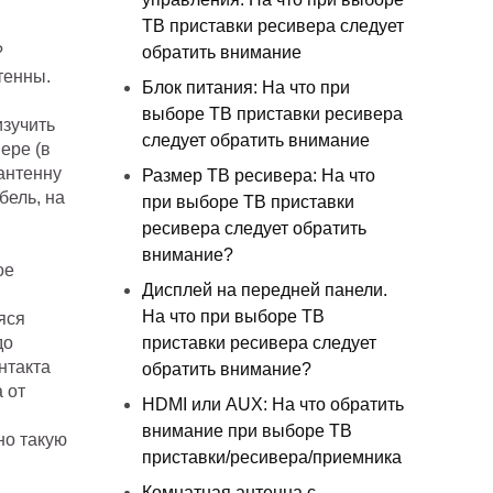
ТВ приставки ресивера следует
?
обратить внимание
тенны.
Блок питания: На что при
выборе ТВ приставки ресивера
изучить
следует обратить внимание
ере (в
антенну
Размер ТВ ресивера: На что
бель, на
при выборе ТВ приставки
ресивера следует обратить
внимание?
ое
Дисплей на передней панели.
На что при выборе ТВ
яся
до
приставки ресивера следует
нтакта
обратить внимание?
 от
HDMI или AUX: На что обратить
внимание при выборе ТВ
но такую
приставки/ресивера/приемника
Комнатная антенна с