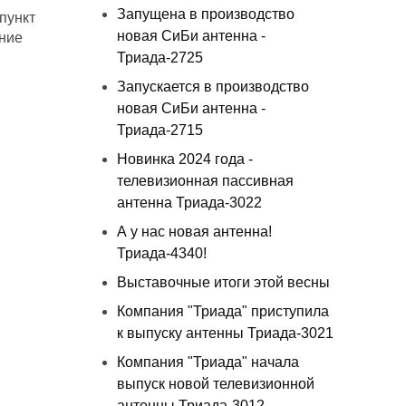
Запущена в производство
пункт
новая СиБи антенна -
ание
Триада-2725
Запускается в производство
новая СиБи антенна -
Триада-2715
Новинка 2024 года -
телевизионная пассивная
антенна Триада-3022
А у нас новая антенна!
Триада-4340!
Выставочные итоги этой весны
Компания "Триада" приступила
к выпуску антенны Триада-3021
Компания "Триада" начала
выпуск новой телевизионной
антенны Триада-3012