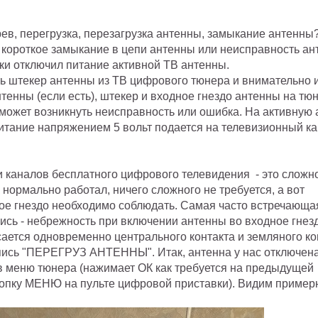
рев, перегрузка, перезагрузка антенны, замыкание антенны
- короткое замыкание в цепи антенны или неисправность ан
ки отключил питание активной ТВ антенны.
ть штекер антенны из ТВ цифрового тюнера и внимательно 
енны (если есть), штекер и входное гнездо антенны на тюн
 может возникнуть неисправность или ошибка. Н
а активную 
итание напряжением 5 вольт подается на телевизионный ка
 каналов бесплатного цифрового телевидения - это сложн
нормально работал, ничего сложного не требуется, а вот
ное гнездо необходимо соблюдать. Самая часто встречающа
пись - небрежность при включении антенны во входное гнез
сается одновременно центрального контакта и земляного ко
дпись "ПЕРЕГРУЗ АНТЕННЫ". Итак, антенна у нас отключена
в меню тюнера (нажимает ОК как требуется на предыдущей
нопку МЕНЮ на пульте цифровой приставки). Видим пример