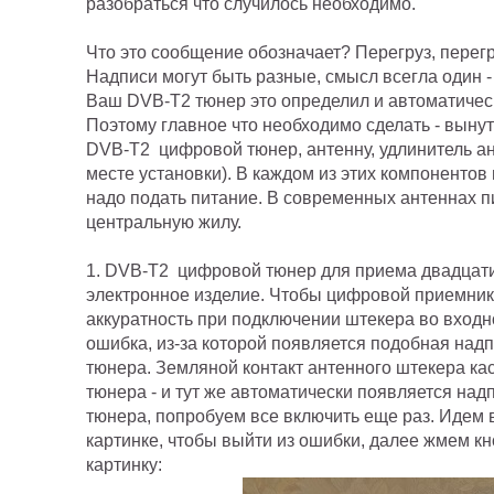
разобраться что случилось необходимо.
Что это сообщение обозначает? Перегруз, перег
Надписи могут быть разные, смысл всегла один 
Ваш DVB-T2 тюнер это определил и автоматичес
Поэтому главное что необходимо сделать - выну
DVB-T2 цифровой тюнер, антенну, удлинитель ант
месте установки). В каждом из этих компонентов
надо подать питание. В современных антеннах п
центральную жилу.
1. DVB-T2 цифровой тюнер для приема двадцати
электронное изделие. Чтобы цифровой приемник 
аккуратность при подключении штекера во вход
ошибка, из-за которой появляется подобная над
тюнера. Земляной контакт антенного штекера ка
тюнера - и тут же автоматически появляется на
тюнера, попробуем все включить еще раз. Идем 
картинке, чтобы выйти из ошибки, далее жмем к
картинку: