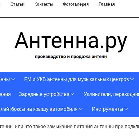
и
Статьи
Контакты
Фотогалерея
Главная
енны
FM и УКВ антенны для музыкальных центров
тания
Зарядные устройства
Удлинители, переходни
 лайтбоксы на крышу автомобиля
Инструменты
тенны или что такое замыкание питания антенны при подкл