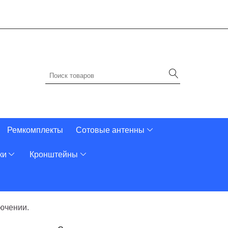
Ремкомплекты
Сотовые антенны
ки
Кронштейны
ючении.