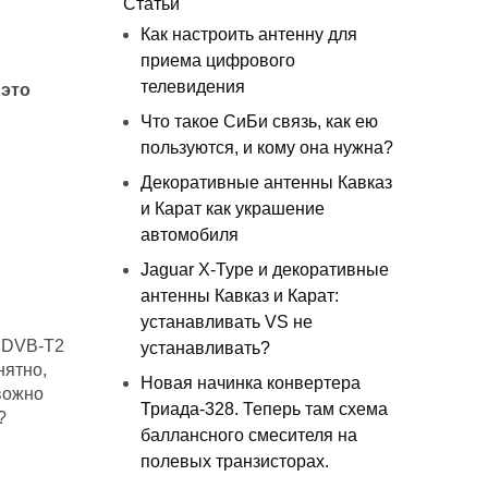
Статьи
Как настроить антенну для
приема цифрового
телевидения
 это
Что такое СиБи связь, как ею
пользуются, и кому она нужна?
Декоративные антенны Кавказ
и Карат как украшение
автомобиля
и
Jaguar X-Type и декоративные
антенны Кавказ и Карат:
устанавливать VS не
 DVB-T2
устанавливать?
нятно,
Новая начинка конвертера
евожно
Триада-328. Теперь там схема
?
баллансного смесителя на
полевых транзисторах.