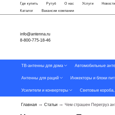
Где купить
Рутуб
О нас
Услуги
Новост
Каталог
Вакансии компании
info@antenna.ru
8-800-775-18-46
ТВ-антенны для дома
Автомобильные ант
Антенны для раций
Инжекторы и блоки пи
Усилители и конвертеры
Световые короба,
Главная
Статьи
Чем страшен Перегруз ан