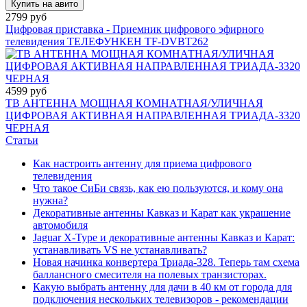
Купить на авито
2799 руб
Цифровая приставка - Приемник цифрового эфирного
телевидения ТЕЛЕФУНКЕН TF-DVBT262
4599 руб
ТВ АНТЕННА МОЩНАЯ КОМНАТНАЯ/УЛИЧНАЯ
ЦИФРОВАЯ АКТИВНАЯ НАПРАВЛЕННАЯ ТРИАДА-3320
ЧЕРНАЯ
Статьи
Как настроить антенну для приема цифрового
телевидения
Что такое СиБи связь, как ею пользуются, и кому она
нужна?
Декоративные антенны Кавказ и Карат как украшение
автомобиля
Jaguar X-Type и декоративные антенны Кавказ и Карат:
устанавливать VS не устанавливать?
Новая начинка конвертера Триада-328. Теперь там схема
баллансного смесителя на полевых транзисторах.
Какую выбрать антенну для дачи в 40 км от города для
подключения нескольких телевизоров - рекомендации