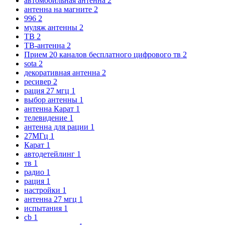
автомобильная антенна
2
антенна на магните
2
996
2
муляж антенны
2
ТВ
2
ТВ-антенна
2
Прием 20 каналов бесплатного цифрового тв
2
sota
2
декоративная антенна
2
ресивер
2
рация 27 мгц
1
выбор антенны
1
антенна Карат
1
телевидение
1
антенна для рации
1
27МГц
1
Карат
1
автодетейлинг
1
тв
1
радио
1
рация
1
настройки
1
антенна 27 мгц
1
испытания
1
cb
1