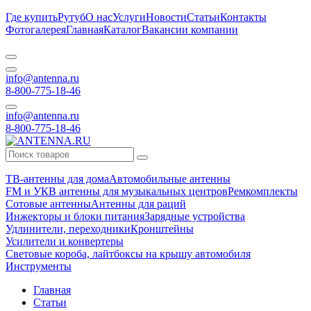
Где купить
Рутуб
О нас
Услуги
Новости
Статьи
Контакты
Фотогалерея
Главная
Каталог
Вакансии компании
info@antenna.ru
8-800-775-18-46
info@antenna.ru
8-800-775-18-46
ТВ-антенны для дома
Автомобильные антенны
FM и УКВ антенны для музыкальных центров
Ремкомплекты
Сотовые антенны
Антенны для раций
Инжекторы и блоки питания
Зарядные устройства
Удлинители, переходники
Кронштейны
Усилители и конвертеры
Световые короба, лайтбоксы на крышу автомобиля
Инструменты
Главная
Статьи