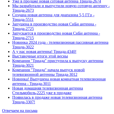
Уже в продаже новая сотовая антенна Триада-2674
Мы разработали и выпустили новую сотовую антенну -
Триада-2673
Создана новая антенна для диапазона 5,5 ГГц -
Триада-5511
Запущена в производство новая СиБи антенна -
Триада-2725
Запускается в производство новая СиБи антенна -
Триада-2715
Новинка 2024 года - телевизионная пассивная антенна
Триада-3022
А у нас новая антенна! Триада-4340!
Выставочные итоги этой весны
Компания "Триада" приступила к выпуску антенны
Триада-3021
Компания "Триада" начала выпуск новой
телевизионной антенны Триада-3012
Новинка! Выпущена новая комнатная телевизионная
антенна - Триада-3011
Новая домашняя телевизионная антенна
Стильмобиль-2225 уже в продаже
Появилась в продаже новая телевизионная антенна
Триада-3307!
Отвечаем на письма