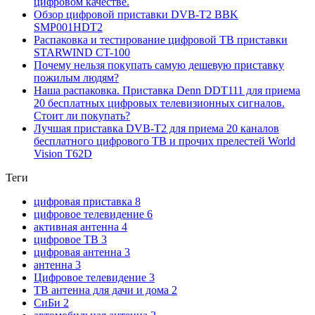
цифровом качестве.
Обзор цифровой приставки DVB-T2 BBK
SMP001HDT2
Распаковка и тестирование цифровой ТВ приставки
STARWIND CT-100
Почему нельзя покупать самую дешевую приставку
пожилым людям?
Наша распаковка. Приставка Denn DDT111 для приема
20 бесплатных цифровых телевизионных сигналов.
Стоит ли покупать?
Лучшая приставка DVB-T2 для приема 20 каналов
бесплатного цифрового ТВ и прочих прелестей World
Vision T62D
Теги
цифровая приставка
8
цифровое телевидение
6
активная антенна
4
цифровое ТВ
3
цифровая антенна
3
антенна
3
Цифровое телевидение
3
ТВ антенна для дачи и дома
2
СиБи
2