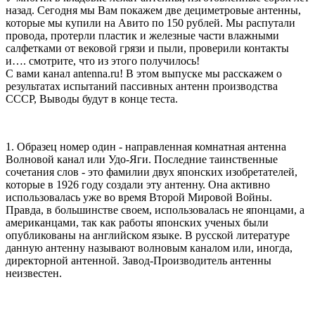
назад. Сегодня мы Вам покажем две дециметровые антенны,
которые мы купили на Авито по 150 рублей. Мы распутали
провода, протерли пластик и железные части влажными
салфетками от вековой грязи и пыли, проверили контакты
и…. смотрите, что из этого получилось!
С вами канал antenna.ru! В этом выпуске мы расскажем о
результатах испытаний пассивных антенн производства
СССР, Выводы будут в конце теста.
1. Образец номер один - направленная комнатная антенна
Волновой канал или Удо-Яги. Последние таинственные
сочетания слов - это фамилии двух японских изобретателей,
которые в 1926 году создали эту антенну. Она активно
использовалась уже во время Второй Мировой Войны.
Правда, в большинстве своем, использовалась не японцами, а
американцами, так как работы японских ученых были
опубликованы на английском языке. В русской литературе
данную антенну называют волновым каналом или, иногда,
директорной антенной. Завод-Производитель антенны
неизвестен.