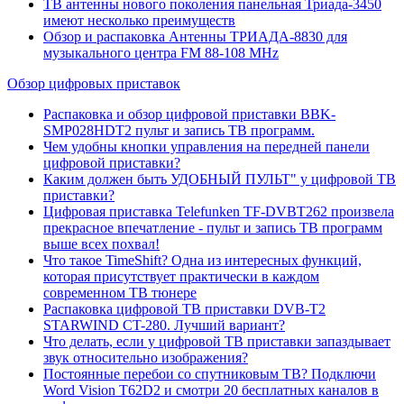
ТВ антенны нового поколения панельная Триада-3450
имеют несколько преимуществ
Обзор и распаковка Антенны ТРИАДА-8830 для
музыкального центра FM 88-108 MHz
Обзор цифровых приставок
Распаковка и обзор цифровой приставки BBK-
SMP028HDT2 пульт и запись ТВ программ.
Чем удобны кнопки управления на передней панели
цифровой приставки?
Каким должен быть УДОБНЫЙ ПУЛЬТ" у цифровой ТВ
приставки?
Цифровая приставка Telefunken TF-DVBT262 произвела
прекрасное впечатление - пульт и запись ТВ программ
выше всех похвал!
Что такое TimeShift? Одна из интересных функций,
которая присутствует практически в каждом
современном ТВ тюнере
Распаковка цифровой ТВ приставки DVB-T2
STARWIND CT-280. Лучший вариант?
Что делать, если у цифровой ТВ приставки запаздывает
звук относительно изображения?
Постоянные перебои со спутниковым ТВ? Подключи
Word Vision T62D2 и смотри 20 бесплатных каналов в