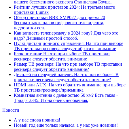
нашего бессменного эксперта Станислава Боуша.
Рейтинг лучших приставок 2024: На третьем месте
приставки Lumax
Обзор приставки BBK SMP027 для приема 20
бесплатных каналов цифрового телевидения,
недостатки есть
Как записать телепередачу в 2024 году? Для чего это
надо? Дешевый простой способ.
Пульт дистанционного управления: На что при выборе
ТВ приставки ресивера следует обратить внимание
Блок питания: На что при выборе ТВ приставки
ресивера следует обратить внимание
Размер ТВ ресивера: На что при выборе ТВ приставки
ресивера следует обратить внимание?
Дисплей на передней панели. На что при выборе ТВ
приставки ресивера следует обратить внимание?
HDMI или AUX: На что обратить внимание при выборе
ТВ приставки/ресивера/приемника
Комнатная антенна с дальностью 50 км? Есть такая -
Триада-3345. И она очень необычная.
Новости
А у нас снова новинка!
Новый год еще только начался, а у нас уже новинка!