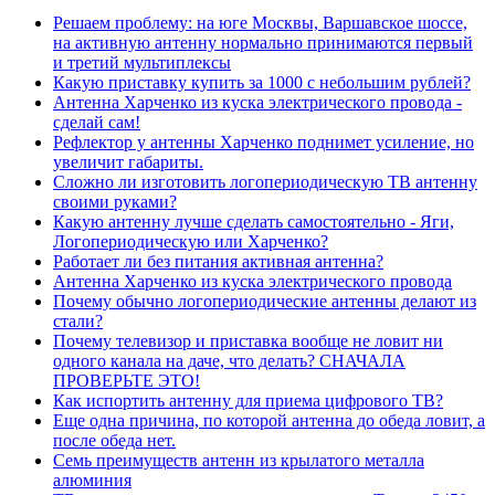
Решаем проблему: на юге Москвы, Варшавское шоссе,
на активную антенну нормально принимаются первый
и третий мультиплексы
Какую приставку купить за 1000 с небольшим рублей?
Антенна Харченко из куска электрического провода -
сделай сам!
Рефлектор у антенны Харченко поднимет усиление, но
увеличит габариты.
Сложно ли изготовить логопериодическую ТВ антенну
своими руками?
Какую антенну лучше сделать самостоятельно - Яги,
Логопериодическую или Харченко?
Работает ли без питания активная антенна?
Антенна Харченко из куска электрического провода
Почему обычно логопериодические антенны делают из
стали?
Почему телевизор и приставка вообще не ловит ни
одного канала на даче, что делать? СНАЧАЛА
ПРОВЕРЬТЕ ЭТО!
Как испортить антенну для приема цифрового ТВ?
Еще одна причина, по которой антенна до обеда ловит, а
после обеда нет.
Семь преимуществ антенн из крылатого металла
алюминия