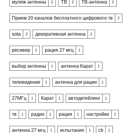
муляж антенны
ТВ
ТВ-антенна
2
2
2
Прием 20 каналов бесплатного цифрового тв
2
sota
декоративная антенна
2
2
ресивер
рация 27 мгц
2
1
выбор антенны
антенна Карат
1
1
телевидение
антенна для рации
1
1
27МГц
Карат
автодетейлинг
1
1
1
тв
радио
рация
настройки
1
1
1
1
антенна 27 мгц
испытания
cb
1
1
1