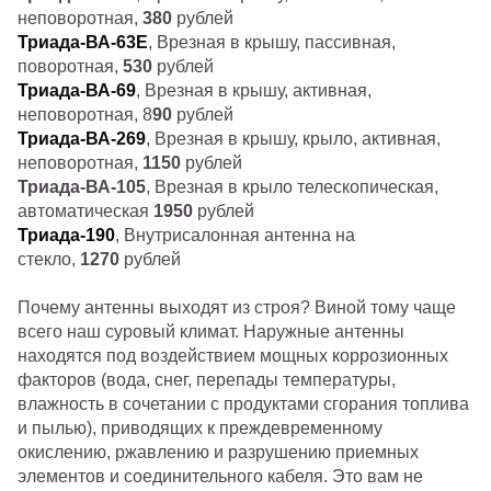
неповоротная,
380
рублей
Триада-ВА-63Е
, Врезная в крышу, пассивная,
поворотная,
530
рублей
Триада-ВА-69
, Врезная в крышу, активная,
неповоротная, 8
90
рублей
Триада-ВА-269
, Врезная в крышу, крыло, активная,
неповоротная,
1150
рублей
Триада-ВА-105
, Врезная в крыло телескопическая,
автоматическая
1950
рублей
Триада-190
, Внутрисалонная антенна на
стекло,
1270
рублей
Почему антенны выходят из строя? Виной тому чаще
всего наш суровый климат. Наружные антенны
находятся под воздействием мощных коррозионных
факторов (вода, снег, перепады температуры,
влажность в сочетании с продуктами сгорания топлива
и пылью), приводящих к преждевременному
окислению, ржавлению и разрушению приемных
элементов и соединительного кабеля. Это вам не