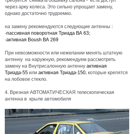
требуется снимать обшивку салона - есть доступ
через арку колеса. Это сильно упрощает замену,
однако достаточно трудоемко.
на замену рекомендуются следующие антенны :
-
пассивная поворотная Триада ВА 63;
-
активная Boush ВА 269
При невозможности или нежелании менять штатную
антенну на наружную, рекомендуем рассмотреть
замену на Внутрисалонную антенну
активная
Триада-55
или
активная Триада-150
, которые крепятся
на лобовое стекло.
4. Врезная АВТОМАТИЧЕСКАЯ телескопическая
антенна в крыле автомобиля