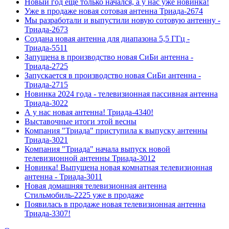
Новый год еще только начался, а у нас уже новинка!
Уже в продаже новая сотовая антенна Триада-2674
Мы разработали и выпустили новую сотовую антенну -
Триада-2673
Создана новая антенна для диапазона 5,5 ГГц -
Триада-5511
Запущена в производство новая СиБи антенна -
Триада-2725
Запускается в производство новая СиБи антенна -
Триада-2715
Новинка 2024 года - телевизионная пассивная антенна
Триада-3022
А у нас новая антенна! Триада-4340!
Выставочные итоги этой весны
Компания "Триада" приступила к выпуску антенны
Триада-3021
Компания "Триада" начала выпуск новой
телевизионной антенны Триада-3012
Новинка! Выпущена новая комнатная телевизионная
антенна - Триада-3011
Новая домашняя телевизионная антенна
Стильмобиль-2225 уже в продаже
Появилась в продаже новая телевизионная антенна
Триада-3307!