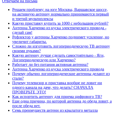
Отвечаем на письма
Решаем проблему: на юге Москвы, Варшавское шоссе,
на активную антенну нормально принимаются первый
и третий мультиплексы
Какую приставку купить за 1000 с небольшим рублей?
Антенна Харченко из куска электрического провода -
сделай сам!
Рефлектор у антенны Харченко поднимет усиление, но
увеличит габариты.
Сложно ли изготовить логопериодическую ТВ антенну
своими руками?
Какую антенну лучше сделать самостоятельно - Яги,
Логопериодическую или Харченко?
Работает ли без питания активная антенна?
Антенна Харченко из куска электрического провода
Почему обычно логопериодические антенны делают из
стали?
Почему телевизор и приставка вообще не ловит ни
одного канала на даче, что делать? СНАЧАЛА
ПРОВЕРЬТЕ ЭТО!
Как испортить антенну для приема цифрового ТВ?
Еще одна причина, по которой антенна до обеда ловит, а
после обеда нет.
Семь преимуществ антенн из крылатого металла