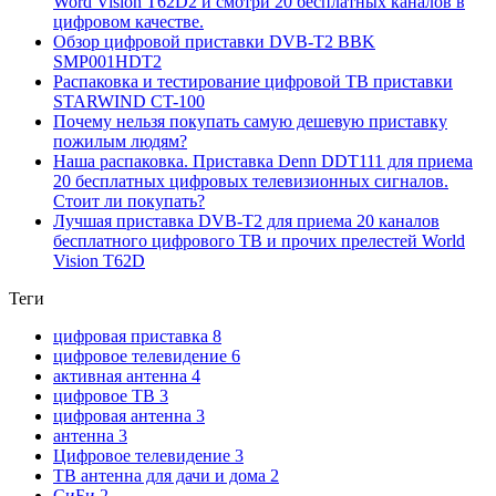
Word Vision T62D2 и смотри 20 бесплатных каналов в
цифровом качестве.
Обзор цифровой приставки DVB-T2 BBK
SMP001HDT2
Распаковка и тестирование цифровой ТВ приставки
STARWIND CT-100
Почему нельзя покупать самую дешевую приставку
пожилым людям?
Наша распаковка. Приставка Denn DDT111 для приема
20 бесплатных цифровых телевизионных сигналов.
Стоит ли покупать?
Лучшая приставка DVB-T2 для приема 20 каналов
бесплатного цифрового ТВ и прочих прелестей World
Vision T62D
Теги
цифровая приставка
8
цифровое телевидение
6
активная антенна
4
цифровое ТВ
3
цифровая антенна
3
антенна
3
Цифровое телевидение
3
ТВ антенна для дачи и дома
2
СиБи
2