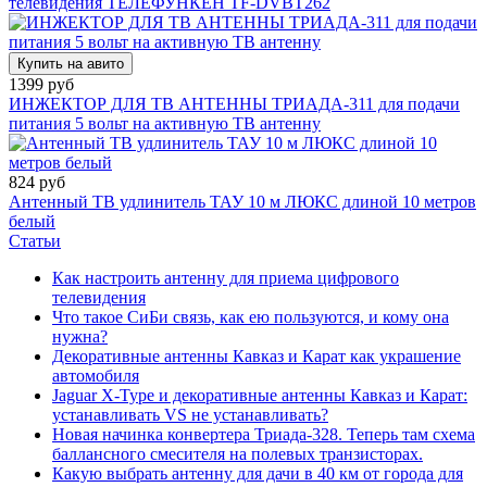
телевидения ТЕЛЕФУНКЕН TF-DVBT262
Купить на авито
1399 руб
ИНЖЕКТОР ДЛЯ ТВ АНТЕННЫ ТРИАДА-311 для подачи
питания 5 вольт на активную ТВ антенну
824 руб
Антенный ТВ удлинитель ТАУ 10 м ЛЮКС длиной 10 метров
белый
Статьи
Как настроить антенну для приема цифрового
телевидения
Что такое СиБи связь, как ею пользуются, и кому она
нужна?
Декоративные антенны Кавказ и Карат как украшение
автомобиля
Jaguar X-Type и декоративные антенны Кавказ и Карат:
устанавливать VS не устанавливать?
Новая начинка конвертера Триада-328. Теперь там схема
баллансного смесителя на полевых транзисторах.
Какую выбрать антенну для дачи в 40 км от города для