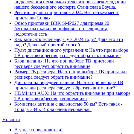
подключения нескольких телевизоров - рекомендации
нашего бессменного эксперта Станислава Боуша.
Рейтинг лучших приставок 2024: На третьем месте
приставки Lumax
Обзор приставки BBK SMP027 для приема 20
бесплатных каналов цифрового телевидения,
недостатки есть
Как записать телепередачу в 2024 году? Для чего это
надо? Дешевый простой способ.
Пульт дистанционного управления: На что при выборе
ТВ приставки ресивера следует обратить внимание
Блок питания: На что при выборе ТВ приставки
ресивера следует обратить внимание
Размер ТВ ресивера: На что при выборе ТВ приставки
ресивера следует обратить внимание?
Дисплей на передней панели. На что при выборе ТВ
приставки ресивера следует обратить внимание?
HDMI или AUX: На что обратить внимание при выборе
ТВ приставки/ресивера/приемника
Комнатная антенна с дальностью 50 км? Есть такая -
Триада-3345. И она очень необычная.
Новости
А у нас снова новинка!