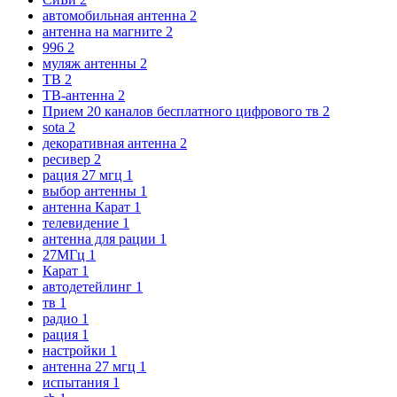
автомобильная антенна
2
антенна на магните
2
996
2
муляж антенны
2
ТВ
2
ТВ-антенна
2
Прием 20 каналов бесплатного цифрового тв
2
sota
2
декоративная антенна
2
ресивер
2
рация 27 мгц
1
выбор антенны
1
антенна Карат
1
телевидение
1
антенна для рации
1
27МГц
1
Карат
1
автодетейлинг
1
тв
1
радио
1
рация
1
настройки
1
антенна 27 мгц
1
испытания
1