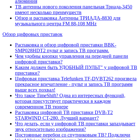
алюминия
ТВ антенны нового поколения панельная Триада-3450
имеют несколько преимуществ
Обзор и распаковка Антенны ТРИАДА-8830 для
музыкального центра FM 88-108 MHz
Обзор цифровых приставок
Распаковка и обзор цифровой приставки BBK-
SMP028HDT2 пульт и запись ТВ программ.
Чем удобны кнопки управления на передней панели
цифровой приставки?
Каким должен быть УДОБНЫЙ ПУЛЬТ" у цифровой ТВ
приставки?
Цифровая приставка Telefunken TF-DVBT262 произвела
прекрасное впечатление - пульт и запись ТВ программ
выше всех похвал!
Что такое TimeShift? Одна из интересных функций,
которая присутствует практически в каждом
современном ТВ тюнере
Распаковка цифровой ТВ приставки DVB-T2
STARWIND CT-280. Лучший вариант?
Что делать, если у цифровой ТВ приставки запаздывает
звук относительно изображения?
Постоянные перебои со спутниковым ТВ? Подключи