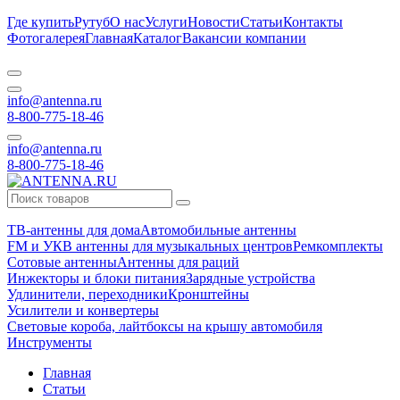
Где купить
Рутуб
О нас
Услуги
Новости
Статьи
Контакты
Фотогалерея
Главная
Каталог
Вакансии компании
info@antenna.ru
8-800-775-18-46
info@antenna.ru
8-800-775-18-46
ТВ-антенны для дома
Автомобильные антенны
FM и УКВ антенны для музыкальных центров
Ремкомплекты
Сотовые антенны
Антенны для раций
Инжекторы и блоки питания
Зарядные устройства
Удлинители, переходники
Кронштейны
Усилители и конвертеры
Световые короба, лайтбоксы на крышу автомобиля
Инструменты
Главная
Статьи