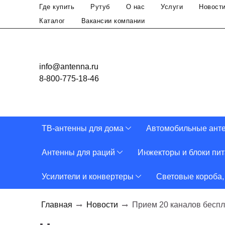
Где купить
Рутуб
О нас
Услуги
Новост
Каталог
Вакансии компании
info@antenna.ru
8-800-775-18-46
ТВ-антенны для дома
Автомобильные ант
Антенны для раций
Инжекторы и блоки пи
Усилители и конвертеры
Световые короба,
Главная
Новости
Прием 20 каналов беспл