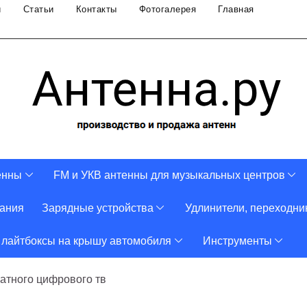
и
Статьи
Контакты
Фотогалерея
Главная
енны
FM и УКВ антенны для музыкальных центров
тания
Зарядные устройства
Удлинители, переходни
 лайтбоксы на крышу автомобиля
Инструменты
атного цифрового тв