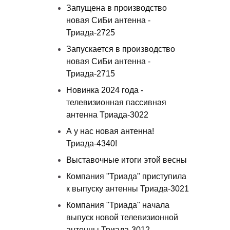
Запущена в производство
новая СиБи антенна -
Триада-2725
Запускается в производство
новая СиБи антенна -
Триада-2715
Новинка 2024 года -
телевизионная пассивная
антенна Триада-3022
А у нас новая антенна!
Триада-4340!
Выставочные итоги этой весны
Компания "Триада" приступила
к выпуску антенны Триада-3021
Компания "Триада" начала
выпуск новой телевизионной
антенны Триада-3012