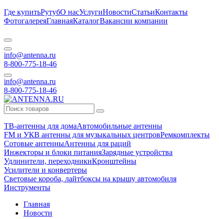
Где купить
Рутуб
О нас
Услуги
Новости
Статьи
Контакты
Фотогалерея
Главная
Каталог
Вакансии компании
info@antenna.ru
8-800-775-18-46
info@antenna.ru
8-800-775-18-46
ТВ-антенны для дома
Автомобильные антенны
FM и УКВ антенны для музыкальных центров
Ремкомплекты
Сотовые антенны
Антенны для раций
Инжекторы и блоки питания
Зарядные устройства
Удлинители, переходники
Кронштейны
Усилители и конвертеры
Световые короба, лайтбоксы на крышу автомобиля
Инструменты
Главная
Новости