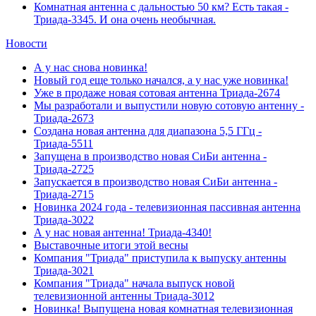
Комнатная антенна с дальностью 50 км? Есть такая -
Триада-3345. И она очень необычная.
Новости
А у нас снова новинка!
Новый год еще только начался, а у нас уже новинка!
Уже в продаже новая сотовая антенна Триада-2674
Мы разработали и выпустили новую сотовую антенну -
Триада-2673
Создана новая антенна для диапазона 5,5 ГГц -
Триада-5511
Запущена в производство новая СиБи антенна -
Триада-2725
Запускается в производство новая СиБи антенна -
Триада-2715
Новинка 2024 года - телевизионная пассивная антенна
Триада-3022
А у нас новая антенна! Триада-4340!
Выставочные итоги этой весны
Компания "Триада" приступила к выпуску антенны
Триада-3021
Компания "Триада" начала выпуск новой
телевизионной антенны Триада-3012
Новинка! Выпущена новая комнатная телевизионная