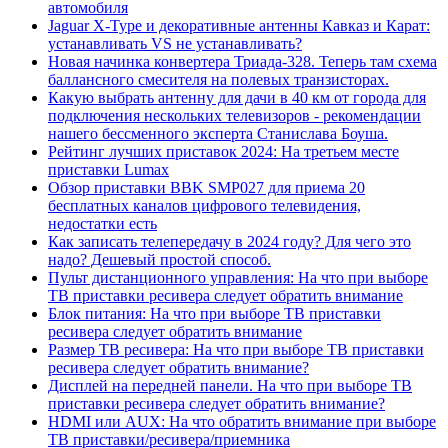
автомобиля
Jaguar X-Type и декоративные антенны Кавказ и Карат:
устанавливать VS не устанавливать?
Новая начинка конвертера Триада-328. Теперь там схема
баллансного смесителя на полевых транзисторах.
Какую выбрать антенну для дачи в 40 км от города для
подключения нескольких телевизоров - рекомендации
нашего бессменного эксперта Станислава Боуша.
Рейтинг лучших приставок 2024: На третьем месте
приставки Lumax
Обзор приставки BBK SMP027 для приема 20
бесплатных каналов цифрового телевидения,
недостатки есть
Как записать телепередачу в 2024 году? Для чего это
надо? Дешевый простой способ.
Пульт дистанционного управления: На что при выборе
ТВ приставки ресивера следует обратить внимание
Блок питания: На что при выборе ТВ приставки
ресивера следует обратить внимание
Размер ТВ ресивера: На что при выборе ТВ приставки
ресивера следует обратить внимание?
Дисплей на передней панели. На что при выборе ТВ
приставки ресивера следует обратить внимание?
HDMI или AUX: На что обратить внимание при выборе
ТВ приставки/ресивера/приемника