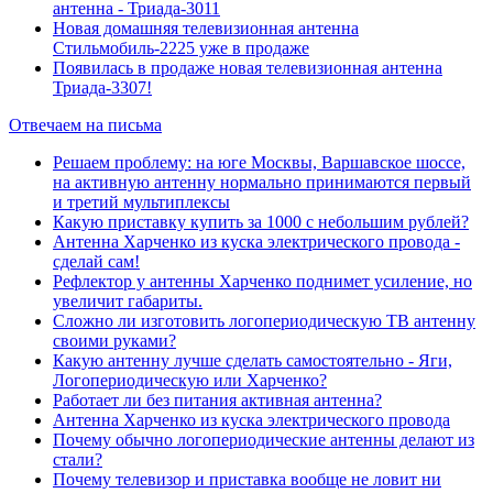
антенна - Триада-3011
Новая домашняя телевизионная антенна
Стильмобиль-2225 уже в продаже
Появилась в продаже новая телевизионная антенна
Триада-3307!
Отвечаем на письма
Решаем проблему: на юге Москвы, Варшавское шоссе,
на активную антенну нормально принимаются первый
и третий мультиплексы
Какую приставку купить за 1000 с небольшим рублей?
Антенна Харченко из куска электрического провода -
сделай сам!
Рефлектор у антенны Харченко поднимет усиление, но
увеличит габариты.
Сложно ли изготовить логопериодическую ТВ антенну
своими руками?
Какую антенну лучше сделать самостоятельно - Яги,
Логопериодическую или Харченко?
Работает ли без питания активная антенна?
Антенна Харченко из куска электрического провода
Почему обычно логопериодические антенны делают из
стали?
Почему телевизор и приставка вообще не ловит ни