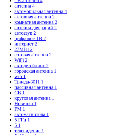
ТВ-антенна
4
антенна
4
автомобильная антенна
4
активная антенна
2
комнатная антенна
2
антенна для раций
2
автозвук
2
цифровое ТВ
2
интернет
2
27МГц
2
сотовая антенна
2
WiFi
2
автодетейлинг
2
городская антенна
1
wifi
1
Триада-3011
1
пассивная антенна
1
CB
1
круговая антенна
1
Новинка
1
FM
1
автомагнитола
1
5 ГГц
1
5
1
телевидение
1