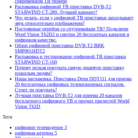
современном ТВ тюнере
Распаковка цифровой ТВ приставки DVB-T2
STARWIND CT-280. Лучший вариант?
Что делать, если у цифровой ТВ приставки запаздывает
звук относительно изображения?
Постоянные перебои со спутниковым ТВ? Подключи
Word Vision T62D2 и смотри 20 бесплатных каналов в
цифровом качестве.
Обзор цифровой приставки DVB-T2 BBK
SMP001HDT2
Распаковка и тестирование цифровой ТВ приставки
STARWIND CT-100
Почему нельзя покупать самую дешевую приставку
пожилым людям?
Наша распаковка. Приставка Denn DDT111 для приема
20 бесплатных цифровых телевизионных сигналов.
Стоит ли покупать?
Лучшая приставка DVB-T2 для приема 20 каналов
бесплатного цифрового ТВ и прочих прелестей World
Vision T62D
Теги
цифровое телевидение
3
цифровая антенна
5