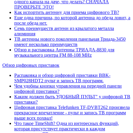
одного канала на даче, что делать? СНАЧАЛА
ПРОВЕРЬТЕ ЭТО!
Как испортить антенну для приема цифрового ТВ?
Еще одна причина, по которой антенна до обеда ловит, а
после обеда нет.
Семь преимуществ антенн из крылатого металла
алюминия
ТВ антенны нового поколения панельная Триада-3450
имеют несколько преимуществ
Обзор и распаковка Антенны ТРИАДА-8830 для
музыкального центра FM 88-108 MHz
Обзор цифровых приставок
Распаковка и обзор цифровой приставки BBK-
SMP028HDT2 пульт и запись ТВ программ.
Чем удобны кнопки управления на передней панели
цифровой приставки?
Каким должен быть УДОБНЫЙ ПУЛЬТ" у цифровой ТВ
приставки?
Цифровая приставка Telefunken TF-DVBT262 произвела
прекрасное впечатление - пульт и запись ТВ программ
выше всех похвал!
Что такое TimeShift? Одна из интересных функций,
которая присутствует практически в каждом