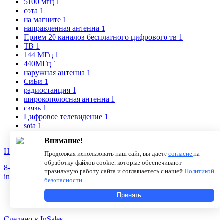
5100 мгц
1
сота
1
на магните
1
направленная антенна
1
Прием 20 каналов бесплатного цифрового тв
1
ТВ
1
144 МГц
1
440МГц
1
наружная антенна
1
СиБи
1
радиостанция
1
широкополосная антенна
1
связь
1
Цифровое телевидение
1
sota
1
УКВ
1
Внимание!
Новости
О компании
Статьи
Продолжая использовать наш сайт, вы даете
согласие
на
обработку файлов cookie, которые обеспечивают
8-800-775-18-46
правильную работу сайта и соглашаетесь с нашей
Политикой
info@antenna.ru
безопасности
Принять
Сделано в InSales