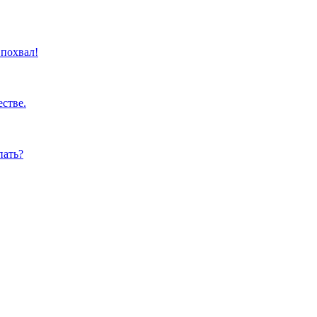
 похвал!
стве.
пать?