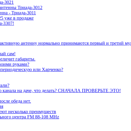
да-3021
антенны Триада-3012
нна - Триада-3011
5 уже в продаже
а-3307!
а активную антенну нормально принимаются первый и третий му
лай сам!
величит габариты.
воими руками?
гопериодическую или Харченко?
тали?
ого канала на даче, что делать? СНАЧАЛА ПРОВЕРЬТЕ ЭТО!
осле обеда нет.
ия
еют несколько преимуществ
ьного центра FM 88-108 MHz