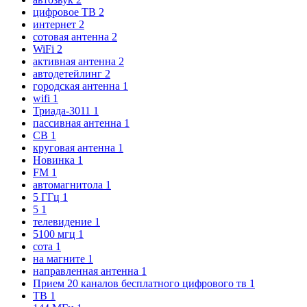
цифровое ТВ
2
интернет
2
сотовая антенна
2
WiFi
2
активная антенна
2
автодетейлинг
2
городская антенна
1
wifi
1
Триада-3011
1
пассивная антенна
1
CB
1
круговая антенна
1
Новинка
1
FM
1
автомагнитола
1
5 ГГц
1
5
1
телевидение
1
5100 мгц
1
сота
1
на магните
1
направленная антенна
1
Прием 20 каналов бесплатного цифрового тв
1
ТВ
1