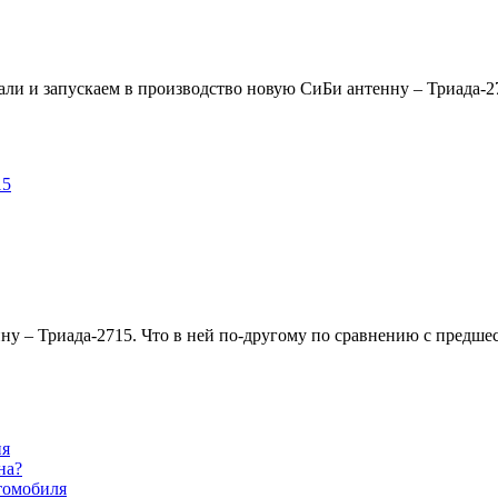
тали и запускаем в производство новую СиБи антенну – Триада-
ну – Триада-2715. Что в ней по-другому по сравнению с предше
ия
на?
томобиля