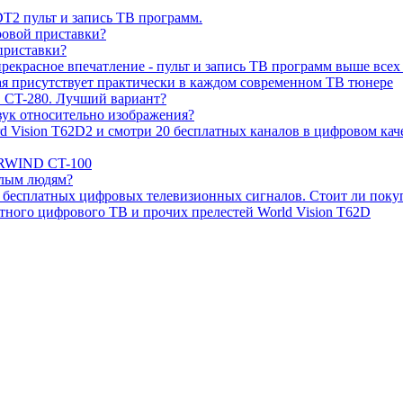
2 пульт и запись ТВ программ.
ровой приставки?
риставки?
екрасное впечатление - пульт и запись ТВ программ выше всех
рая присутствует практически в каждом современном ТВ тюнере
CT-280. Лучший вариант?
звук относительно изображения?
Vision T62D2 и смотри 20 бесплатных каналов в цифровом каче
ARWIND CT-100
илым людям?
 бесплатных цифровых телевизионных сигналов. Стоит ли поку
тного цифрового ТВ и прочих прелестей World Vision T62D