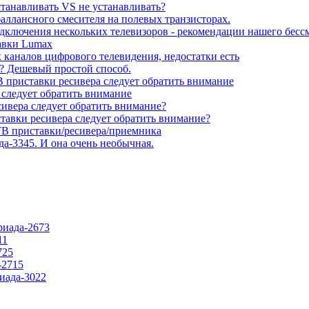
станавливать VS не устанавливать?
баллансного смесителя на полевых транзисторах.
подключения нескольких телевизоров - рекомендации нашего бесс
тавки Lumax
каналов цифрового телевидения, недостатки есть
до? Дешевый простой способ.
 приставки ресивера следует обратить внимание
 следует обратить внимание
сивера следует обратить внимание?
тавки ресивера следует обратить внимание?
В приставки/ресивера/приемника
да-3345. И она очень необычная.
риада-2673
11
725
-2715
риада-3022