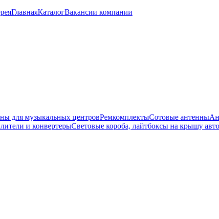
рея
Главная
Каталог
Вакансии компании
ны для музыкальных центров
Ремкомплекты
Сотовые антенны
Ан
лители и конвертеры
Световые короба, лайтбоксы на крышу авт