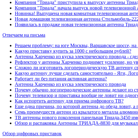
Компания "Триада" приступила к выпуску антенны Триа
Компания "Триада" начала выпуск новой телевизионной 
Новинка! Выпущена новая комнатная телевизионная анте
Новая домашняя телевизионная антенна Стильмобиль-222
Появилась в продаже новая телевизионная антенна Триад
Отвечаем на письма
Решаем проблему: на юге Москвы, Варшавское шоссе, н
Какую приставку купить за 1000 с небольшим рублей?
Антенна Харченко из куска электрического провода - сде
Рефлектор у антенны Харченко поднимет усиление, но у
Сложно ли изготовить логопериодическую ТВ антенну с
Какую антенну лучше сделать самостоятельно - Яги, Ло
Работает ли без питания активная антенна?
Антенна Харченко из куска электрического провода
Почему обычно логопериодические антенны делают из с
Почему телевизор и приставка вообще не ловит ни одн
Как испортить антенну для приема цифрового ТВ?
Еще одна причина, по которой антенна до обеда ловит, а п
Семь преимуществ антенн из крылатого металла алюмин
ТВ антенны нового поколения панельная Триада-3450 им
Обзор и распаковка Антенны ТРИАДА-8830 для музыкал
Обзор цифровых приставок