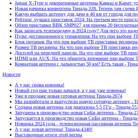
Jaguar X-Type и декоративные антенны Кавказ и Карат: у
Новая начинка конвертера Триада-328. Теперь там схема 
Какую выбрать антенну для дачи в 40 км от города для 
Рейтинг лучших приставок 2024: На третьем месте прис
Обзор приставки BBK SMP027 для приема 20 бесплатных 
Как записать телепередачу в 2024 году? Для чего это на
Пульт дистанционного управления: На что при выборе ТВ
Блок питания: На что при выборе ТВ приставки ресивера
Размер ТВ ресивера: На что при выборе ТВ приставки ре
Дисплей на передней панели. На что при выборе ТВ прис
HDMI или AUX: На что обратить внимание при выборе Т
Комнатная антенна с дальностью 50 км? Есть такая - Триа
Новости
А у нас снова новинка!
Новый год еще только начался, а у нас уже новинка!
Уже в продаже новая сотовая антенна Триада-2674
Мы разработали и выпустили новую сотовую антенну - Т
Создана новая антенна для диапазона 5,5 ГГц - Триада-55
Запущена в производство новая СиБи антенна - Триада-2
Запускается в производство новая СиБи антенна - Триада
Новинка 2024 года - телевизионная пассивная антенна Т
А у нас новая антенна! Триада-4340!
Выставочные итоги этой весны