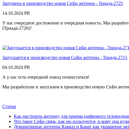
Запущена в производство новая СиБи антенна - Триада-2725
14.10.2024
PR
У нас очередное достижение и очередная новость. Мы разрабо
(Триада-2720)?
Запускается в производство новая СиБи антенна - Триада-2715
04.10.2024
PR
А у нас есть очередной повод похвастаться!
Мы разработали и запускаем в производство новую СиБи антен
Статьи
Как настроить антенну для приема цифрового телевиден
Что такое СиБи связь, как ею пользуются, и кому она нуж
Декоративные антенны Кавказ и Карат как украшение ав