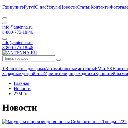
Где купить
Рутуб
О нас
Услуги
Новости
Статьи
Контакты
Фотогале
info@antenna.ru
8-800-775-18-46
info@antenna.ru
8-800-775-18-46
ТВ-антенны для дома
Автомобильные антенны
FM и УКВ антен
Зарядные устройства
Удлинители, переходники
Кронштейны
Уси
Главная
Новости
27МГц
Новости