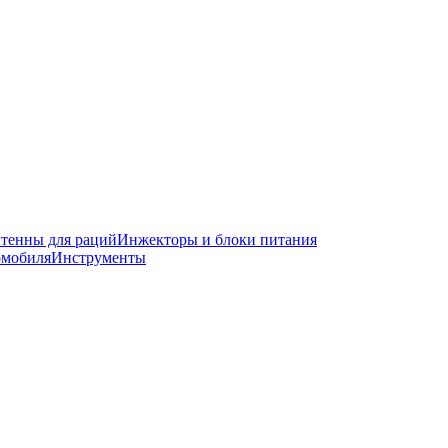
тенны для раций
Инжекторы и блоки питания
омобиля
Инструменты