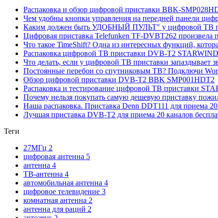
Распаковка и обзор цифровой приставки BBK-SMP028HDT
Чем удобны кнопки управления на передней панели циф
Каким должен быть УДОБНЫЙ ПУЛЬТ" у цифровой ТВ п
Цифровая приставка Telefunken TF-DVBT262 произвела пр
Что такое TimeShift? Одна из интересных функций, кото
Распаковка цифровой ТВ приставки DVB-T2 STARWIND 
Что делать, если у цифровой ТВ приставки запаздывает 
Постоянные перебои со спутниковым ТВ? Подключи Word 
Обзор цифровой приставки DVB-T2 BBK SMP001HDT2
Распаковка и тестирование цифровой ТВ приставки ST
Почему нельзя покупать самую дешевую приставку пож
Наша распаковка. Приставка Denn DDT111 для приема 20
Лучшая приставка DVB-T2 для приема 20 каналов беспла
Теги
27МГц
2
цифровая антенна
5
антенна
4
ТВ-антенна
4
автомобильная антенна
4
цифровое телевидение
3
комнатная антенна
2
антенна для раций
2
автозвук
2