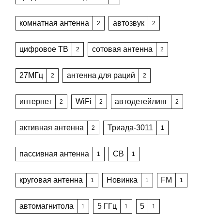
комнатная антенна
автозвук
2
2
цифровое ТВ
сотовая антенна
2
2
27МГц
антенна для раций
2
2
интернет
WiFi
автодетейлинг
2
2
2
активная антенна
Триада-3011
2
1
пассивная антенна
CB
1
1
круговая антенна
Новинка
FM
1
1
1
автомагнитола
5 ГГц
5
1
1
1