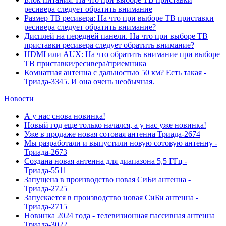
ресивера следует обратить внимание
Размер ТВ ресивера: На что при выборе ТВ приставки
ресивера следует обратить внимание?
Дисплей на передней панели. На что при выборе ТВ
приставки ресивера следует обратить внимание?
HDMI или AUX: На что обратить внимание при выборе
ТВ приставки/ресивера/приемника
Комнатная антенна с дальностью 50 км? Есть такая -
Триада-3345. И она очень необычная.
Новости
А у нас снова новинка!
Новый год еще только начался, а у нас уже новинка!
Уже в продаже новая сотовая антенна Триада-2674
Мы разработали и выпустили новую сотовую антенну -
Триада-2673
Создана новая антенна для диапазона 5,5 ГГц -
Триада-5511
Запущена в производство новая СиБи антенна -
Триада-2725
Запускается в производство новая СиБи антенна -
Триада-2715
Новинка 2024 года - телевизионная пассивная антенна
Триада-3022