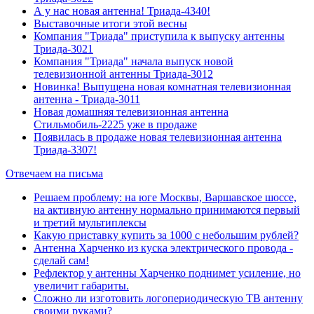
А у нас новая антенна! Триада-4340!
Выставочные итоги этой весны
Компания "Триада" приступила к выпуску антенны
Триада-3021
Компания "Триада" начала выпуск новой
телевизионной антенны Триада-3012
Новинка! Выпущена новая комнатная телевизионная
антенна - Триада-3011
Новая домашняя телевизионная антенна
Стильмобиль-2225 уже в продаже
Появилась в продаже новая телевизионная антенна
Триада-3307!
Отвечаем на письма
Решаем проблему: на юге Москвы, Варшавское шоссе,
на активную антенну нормально принимаются первый
и третий мультиплексы
Какую приставку купить за 1000 с небольшим рублей?
Антенна Харченко из куска электрического провода -
сделай сам!
Рефлектор у антенны Харченко поднимет усиление, но
увеличит габариты.
Сложно ли изготовить логопериодическую ТВ антенну
своими руками?