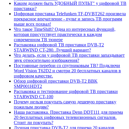
Каким должен быть УДОБНЫЙ ПУЛЬТ" у цифровой ТВ
приставки?
Цифровая приставка Telefunken TF-DVBT262 произвела
прекрасное впечатление - пульт и запись ТВ программ
выше всех похвал!
Что такое TimeShift? Одна из интересных функций,
которая присутствует практически в каждом
современном ТВ тюнере
Распаковка цифровой ТВ приставки DVB-T2
STARWIND CT-280. Лучший вариант?
Что делать, если у цифровой ТВ приставки запаздывает
звук относительно изображения?
Постоянные перебои со спутниковым ТВ? Подключи
Word Vision T62D2 и смотри 20 бесплатных каналов в
цифровом качестве.
Обзор цифровой приставки DVB-T2 BBK
SMP001HDT2
Распаковка и тестирование цифровой ТВ приставки
STARWIND CT-100
Почему нельзя покупать самую дешевую приставку
пожилым людям?
Наша распаковка. Приставка Denn DDT111 для приема
20 бесплатных цифровых телевизионных сигналов.
Стоит ли покупать?
Лучшая приставка DVB-T2 для приема 20 каналов