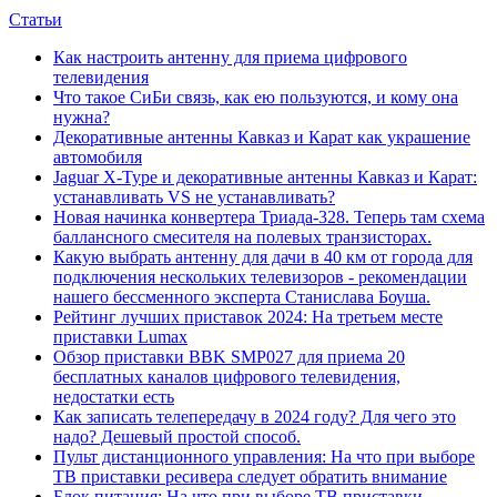
Статьи
Как настроить антенну для приема цифрового
телевидения
Что такое СиБи связь, как ею пользуются, и кому она
нужна?
Декоративные антенны Кавказ и Карат как украшение
автомобиля
Jaguar X-Type и декоративные антенны Кавказ и Карат:
устанавливать VS не устанавливать?
Новая начинка конвертера Триада-328. Теперь там схема
баллансного смесителя на полевых транзисторах.
Какую выбрать антенну для дачи в 40 км от города для
подключения нескольких телевизоров - рекомендации
нашего бессменного эксперта Станислава Боуша.
Рейтинг лучших приставок 2024: На третьем месте
приставки Lumax
Обзор приставки BBK SMP027 для приема 20
бесплатных каналов цифрового телевидения,
недостатки есть
Как записать телепередачу в 2024 году? Для чего это
надо? Дешевый простой способ.
Пульт дистанционного управления: На что при выборе
ТВ приставки ресивера следует обратить внимание
Блок питания: На что при выборе ТВ приставки