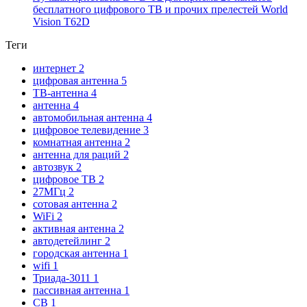
бесплатного цифрового ТВ и прочих прелестей World
Vision T62D
Теги
интернет
2
цифровая антенна
5
ТВ-антенна
4
антенна
4
автомобильная антенна
4
цифровое телевидение
3
комнатная антенна
2
антенна для раций
2
автозвук
2
цифровое ТВ
2
27МГц
2
сотовая антенна
2
WiFi
2
активная антенна
2
автодетейлинг
2
городская антенна
1
wifi
1
Триада-3011
1
пассивная антенна
1
CB
1