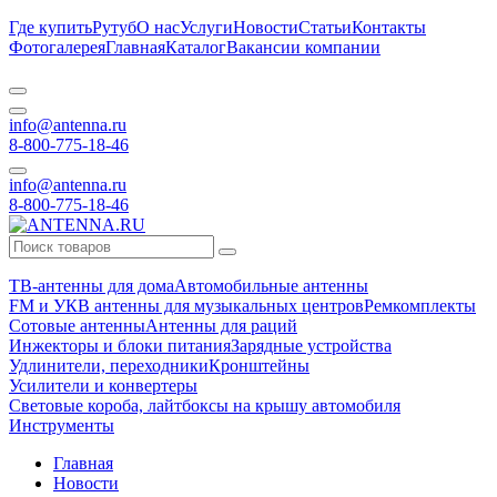
Где купить
Рутуб
О нас
Услуги
Новости
Статьи
Контакты
Фотогалерея
Главная
Каталог
Вакансии компании
info@antenna.ru
8-800-775-18-46
info@antenna.ru
8-800-775-18-46
ТВ-антенны для дома
Автомобильные антенны
FM и УКВ антенны для музыкальных центров
Ремкомплекты
Сотовые антенны
Антенны для раций
Инжекторы и блоки питания
Зарядные устройства
Удлинители, переходники
Кронштейны
Усилители и конвертеры
Световые короба, лайтбоксы на крышу автомобиля
Инструменты
Главная
Новости