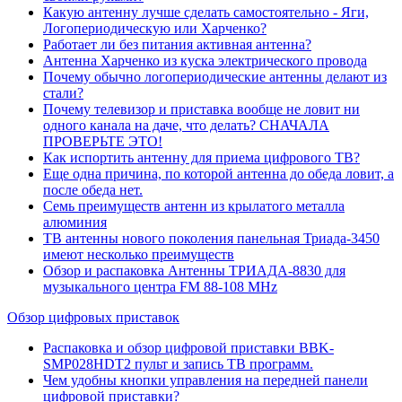
Какую антенну лучше сделать самостоятельно - Яги,
Логопериодическую или Харченко?
Работает ли без питания активная антенна?
Антенна Харченко из куска электрического провода
Почему обычно логопериодические антенны делают из
стали?
Почему телевизор и приставка вообще не ловит ни
одного канала на даче, что делать? СНАЧАЛА
ПРОВЕРЬТЕ ЭТО!
Как испортить антенну для приема цифрового ТВ?
Еще одна причина, по которой антенна до обеда ловит, а
после обеда нет.
Семь преимуществ антенн из крылатого металла
алюминия
ТВ антенны нового поколения панельная Триада-3450
имеют несколько преимуществ
Обзор и распаковка Антенны ТРИАДА-8830 для
музыкального центра FM 88-108 MHz
Обзор цифровых приставок
Распаковка и обзор цифровой приставки BBK-
SMP028HDT2 пульт и запись ТВ программ.
Чем удобны кнопки управления на передней панели
цифровой приставки?