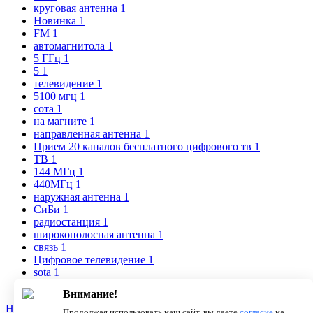
круговая антенна
1
Новинка
1
FM
1
автомагнитола
1
5 ГГц
1
5
1
телевидение
1
5100 мгц
1
сота
1
на магните
1
направленная антенна
1
Прием 20 каналов бесплатного цифрового тв
1
ТВ
1
144 МГц
1
440МГц
1
наружная антенна
1
СиБи
1
радиостанция
1
широкополосная антенна
1
связь
1
Цифровое телевидение
1
sota
1
УКВ
1
Внимание!
Новости
О компании
Статьи
Продолжая использовать наш сайт, вы даете
согласие
на