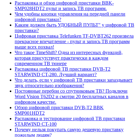
Распаковка и обзор цифровой приставки BBK-
SMP028HDT2 пульт и запись ТВ программ.
Чем удобны кнопки управления на передней панели
цифровой приставки?
Каким должен быть УДОБНЫЙ ПУЛЬТ" у цифровой ТВ
приставки?
Цифровая приставка Telefunken TF-DVBT262 произвела
прекрасное впечатление - пульт и запись ТВ программ
выше всех похвал!
Что такое TimeShift? Одна из интересных функций,
которая присутствует практически в каждом
современном ТВ тюнере
Распаковка цифровой ТВ приставки DVB-T2
STARWIND CT-280. Лучший вариант?
Что делать, если у цифровой ТВ приставки запаздывает
звук относительно изображения?
Постоянные перебои со спутниковым ТВ? Подключи
Word Vision T62D2 и смотри 20 бесплатных каналов в
цифровом качестве.
Обзор цифровой приставки DVB-T2 BBK
SMP001HDT2
Распаковка и тестирование цифровой ТВ приставки
STARWIND CT-100
Почему нельзя покупать самую дешевую приставку
пожилым людям?