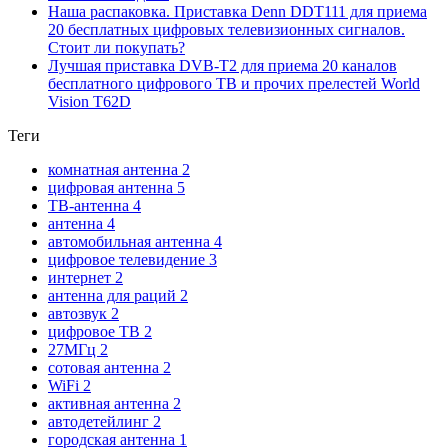
Наша распаковка. Приставка Denn DDT111 для приема
20 бесплатных цифровых телевизионных сигналов.
Стоит ли покупать?
Лучшая приставка DVB-T2 для приема 20 каналов
бесплатного цифрового ТВ и прочих прелестей World
Vision T62D
Теги
комнатная антенна
2
цифровая антенна
5
ТВ-антенна
4
антенна
4
автомобильная антенна
4
цифровое телевидение
3
интернет
2
антенна для раций
2
автозвук
2
цифровое ТВ
2
27МГц
2
сотовая антенна
2
WiFi
2
активная антенна
2
автодетейлинг
2
городская антенна
1