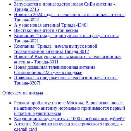
Запускается в производство новая СиБи антенна -
Триада-2715
Новинка 2024 года - телевизионная пассивная антенна
Триада-3022
А у нас новая антенна! Триада-4340!
Выставочные итоги этой весны
Компания "Триада" приступила к выпуску антенны
Триада-3021
Компания "Триада" начала выпуск новой
телевизионной антенны Триада-3012
Новинка! Выпущена новая комнатная телевизионная
антенна - Триада-3011
Новая домашняя телевизионная антенна
Стильмобиль-2225 уже в продаже
Появилась в продаже новая телевизионная антенна
Триада-3307!
Отвечаем на письма
Решаем проблему: на юге Москвы, Варшавское шоссе,
на активную антенну нормально принимаются первый
и третий мультиплексы
Какую приставку купить за 1000 с небольшим рублей?
Антенна Харченко из куска электрического провода -
сделай сам!