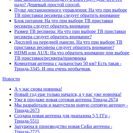
надо? Дешевый простой способ.
Пульт дистанционного управления: На что при выборе
ТВ приставки ресивера следует обратить внимание
Блок питания: На что при выборе ТВ приставки
ресивера следует обратить внимание
Размер ТВ ресивера: На что при выборе ТВ приставки
ресивера следует обратить внимание?
Дисплей на передней панели. На что при выборе ТВ
приставки ресивера следует обратить внимание?
HDMI или AUX: На что обратить внимание при выборе
ТВ приставки/ресивера/приемника
Комнатная антенна с дальностью 50 км? Есть такая -
Триада-3345. И она очень необычная.
Новости
А у нас снова новинка!
Новый год еще только начался, а у нас уже новинка!
Уже в продаже новая сотовая антенна Триада-2674
Мы разработали и выпустили новую сотовую антенну -
Триада-2673
Создана новая антенна для диапазона 5,5 ГГц -
Триада-5511
Запущена в производство новая СиБи антенна -
Триада-2725