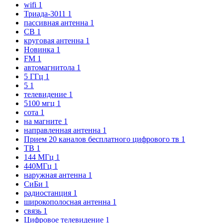
wifi
1
Триада-3011
1
пассивная антенна
1
CB
1
круговая антенна
1
Новинка
1
FM
1
автомагнитола
1
5 ГГц
1
5
1
телевидение
1
5100 мгц
1
сота
1
на магните
1
направленная антенна
1
Прием 20 каналов бесплатного цифрового тв
1
ТВ
1
144 МГц
1
440МГц
1
наружная антенна
1
СиБи
1
радиостанция
1
широкополосная антенна
1
связь
1
Цифровое телевидение
1