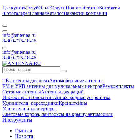
Где купить
Рутуб
О нас
Услуги
Новости
Статьи
Контакты
Фотогалерея
Главная
Каталог
Вакансии компании
info@antenna.ru
8-800-775-18-46
info@antenna.ru
8-800-775-18-46
ТВ-антенны для дома
Автомобильные антенны
FM и УКВ антенны для музыкальных центров
Ремкомплекты
Сотовые антенны
Антенны для раций
Инжекторы и блоки питания
Зарядные устройства
Удлинители, переходники
Кронштейны
Усилители и конвертеры
Световые короба, лайтбоксы на крышу автомобиля
Инструменты
Главная
Новости