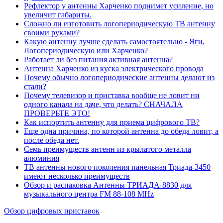
Рефлектор у антенны Харченко поднимет усиление, но
увеличит габариты.
Сложно ли изготовить логопериодическую ТВ антенну
своими руками?
Какую антенну лучше сделать самостоятельно - Яги,
Логопериодическую или Харченко?
Работает ли без питания активная антенна?
Антенна Харченко из куска электрического провода
Почему обычно логопериодические антенны делают из
стали?
Почему телевизор и приставка вообще не ловит ни
одного канала на даче, что делать? СНАЧАЛА
ПРОВЕРЬТЕ ЭТО!
Как испортить антенну для приема цифрового ТВ?
Еще одна причина, по которой антенна до обеда ловит, а
после обеда нет.
Семь преимуществ антенн из крылатого металла
алюминия
ТВ антенны нового поколения панельная Триада-3450
имеют несколько преимуществ
Обзор и распаковка Антенны ТРИАДА-8830 для
музыкального центра FM 88-108 MHz
Обзор цифровых приставок