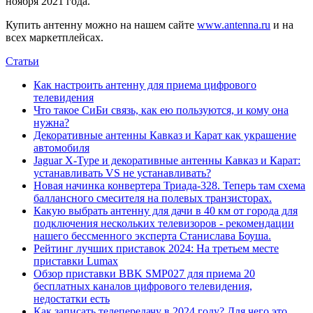
ноября 2021 года.
Купить антенну можно на нашем сайте
www.antenna.ru
и на
всех маркетплейсах.
Статьи
Как настроить антенну для приема цифрового
телевидения
Что такое СиБи связь, как ею пользуются, и кому она
нужна?
Декоративные антенны Кавказ и Карат как украшение
автомобиля
Jaguar X-Type и декоративные антенны Кавказ и Карат:
устанавливать VS не устанавливать?
Новая начинка конвертера Триада-328. Теперь там схема
баллансного смесителя на полевых транзисторах.
Какую выбрать антенну для дачи в 40 км от города для
подключения нескольких телевизоров - рекомендации
нашего бессменного эксперта Станислава Боуша.
Рейтинг лучших приставок 2024: На третьем месте
приставки Lumax
Обзор приставки BBK SMP027 для приема 20
бесплатных каналов цифрового телевидения,
недостатки есть
Как записать телепередачу в 2024 году? Для чего это