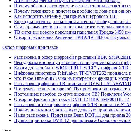
Антенна Харченко из куска электрического провода
Почему обычно логопериодические антенны делают из с
Почему телевизор и приставка вообще не ловит ни одн
Как испортить антенну для приема цифрового ТВ?
Еще одна причина, по которой антенна до обеда ловит, а п
Семь преимуществ антенн из крылатого металла алюмин
ТВ антенны нового поколения панельная Триада-3450 им
Обзор и распаковка Антенны ТРИАДА-8830 для музыкал
Обзор цифровых приставок
Распаковка и обзор цифровой приставки BBK-SMP028HDT
Чем удобны кнопки управления на передней панели циф
Каким должен быть УДОБНЫЙ ПУЛЬТ" у цифровой ТВ п
Цифровая приставка Telefunken TF-DVBT262 произвела пр
Что такое TimeShift? Одна из интересных функций, кото
Распаковка цифровой ТВ приставки DVB-T2 STARWIND 
Что делать, если у цифровой ТВ приставки запаздывает 
Постоянные перебои со спутниковым ТВ? Подключи Word 
Обзор цифровой приставки DVB-T2 BBK SMP001HDT2
Распаковка и тестирование цифровой ТВ приставки ST
Почему нельзя покупать самую дешевую приставку пож
Наша распаковка. Приставка Denn DDT111 для приема 20
Лучшая приставка DVB-T2 для приема 20 каналов беспла
Теги