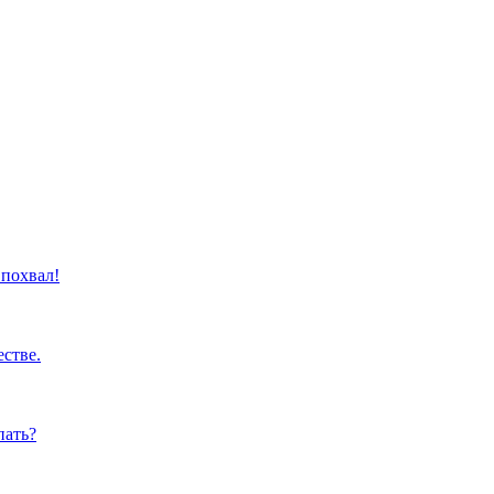
 похвал!
стве.
пать?