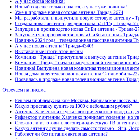
А у нас снова новинка!
Новый год еще только начался, а у нас уже новинка!
Уже в продаже новая сотовая антенна Триада-2674
Мы разработали и выпустили новую сотовую антенну - Т
Создана новая антенна для диапазона 5,5 ГГц - Триада-55
Запущена в производство новая СиБи антенна - Триада-2
Запускается в производство новая СиБи антенна - Триада
Новинка 2024 года - телевизионная пассивная антенна Т
А у нас новая антенна! Триада-4340!
Выставочные итоги этой весны
Компания "Триада" приступила к выпуску антенны Триа
Компания "Триада" начала выпуск новой телевизионной 
Новинка! Выпущена новая комнатная телевизионная анте
Новая домашняя телевизионная антенна Стильмобиль-222
Появилась в продаже новая телевизионная антенна Триад
Отвечаем на письма
Решаем проблему: на юге Москвы, Варшавское шоссе, н
Какую приставку купить за 1000 с небольшим рублей?
Антенна Харченко из куска электрического провода - сде
Рефлектор у антенны Харченко поднимет усиление, но у
Сложно ли изготовить логопериодическую ТВ антенну с
Какую антенну лучше сделать самостоятельно - Яги, Ло
Работает ли без питания активная антенна?