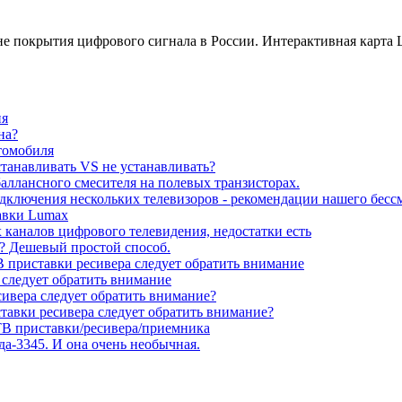
оне покрытия цифрового сигнала в России. Интерактивная карта
ия
на?
томобиля
станавливать VS не устанавливать?
баллансного смесителя на полевых транзисторах.
подключения нескольких телевизоров - рекомендации нашего бесс
тавки Lumax
каналов цифрового телевидения, недостатки есть
до? Дешевый простой способ.
 приставки ресивера следует обратить внимание
 следует обратить внимание
сивера следует обратить внимание?
тавки ресивера следует обратить внимание?
В приставки/ресивера/приемника
да-3345. И она очень необычная.