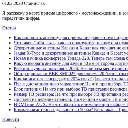
01.02.2020
Станислав
Я расскажу о карте приема цифрового - местонахождении, и з
передатчик цифры.
Статьи
Как настроить антенну для приема цифрового телевиден
Что такое СиБи связь, как ею пользуются, и кому она нуж
Декоративные антенны Кавказ и Карат как украшение ав
Jaguar X-Type и декоративные антенны Кавказ и Карат: у
Новая начинка конвертера Триада-328. Теперь там схема 
Какую выбрать антенну для дачи в 40 км от города для 
Рейтинг лучших приставок 2024: На третьем месте прис
Обзор приставки BBK SMP027 для приема 20 бесплатных 
Как записать телепередачу в 2024 году? Для чего это на
Пульт дистанционного управления: На что при выборе ТВ
Блок питания: На что при выборе ТВ приставки ресивера
Размер ТВ ресивера: На что при выборе ТВ приставки ре
Дисплей на передней панели. На что при выборе ТВ прис
HDMI или AUX: На что обратить внимание при выборе Т
Комнатная антенна с дальностью 50 км? Есть такая - Триа
Новости