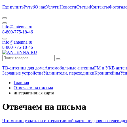
Где купить
Рутуб
О нас
Услуги
Новости
Статьи
Контакты
Фотогале
info@antenna.ru
8-800-775-18-46
info@antenna.ru
8-800-775-18-46
ТВ-антенны для дома
Автомобильные антенны
FM и УКВ антен
Зарядные устройства
Удлинители, переходники
Кронштейны
Уси
Главная
Отвечаем на письма
интерактивная карта
Отвечаем на письма
Что можно узнать на интерактивной карте цифрового телевиде