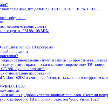
тали?
ого канала на даче, что делать? СНАЧАЛА ПРОВЕРЬТЕ ЭТО!
осле обеда нет.
ия
еют несколько преимуществ
ьного центра FM 88-108 MHz
2 пульт и запись ТВ программ.
ровой приставки?
риставки?
екрасное впечатление - пульт и запись ТВ программ выше всех
рая присутствует практически в каждом современном ТВ тюнере
CT-280. Лучший вариант?
звук относительно изображения?
Vision T62D2 и смотри 20 бесплатных каналов в цифровом каче
ARWIND CT-100
илым людям?
 бесплатных цифровых телевизионных сигналов. Стоит ли поку
тного цифрового ТВ и прочих прелестей World Vision T62D