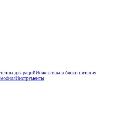
тенны для раций
Инжекторы и блоки питания
омобиля
Инструменты