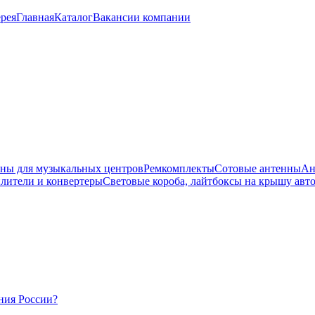
рея
Главная
Каталог
Вакансии компании
ны для музыкальных центров
Ремкомплекты
Сотовые антенны
Ан
лители и конвертеры
Световые короба, лайтбоксы на крышу авт
ния России?