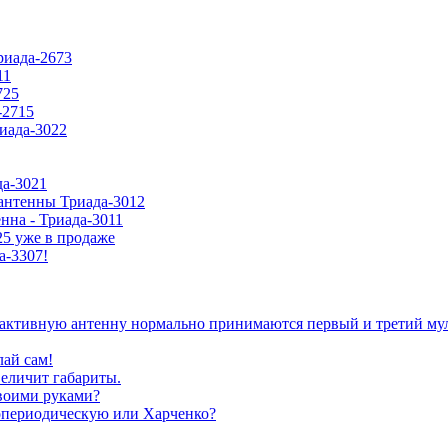
риада-2673
11
725
-2715
риада-3022
да-3021
антенны Триада-3012
нна - Триада-3011
5 уже в продаже
а-3307!
а активную антенну нормально принимаются первый и третий му
лай сам!
величит габариты.
воими руками?
гопериодическую или Харченко?