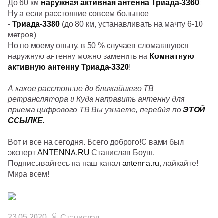
До 60 км
наружная активная антенна Триада-3360
;
Ну а если расстояние совсем большое
-
Триада-3380
(до 80 км, устанавливать на мачту 6-10
метров)
Но по моему опыту, в 50 % случаев сломавшуюся
наружную антенну можно заменить на
Комнатную
активную антенну Триада-3320
!
А какое расстояние до ближайшего ТВ
ретранслятора и Куда направить антенну для
приема цифрового ТВ Вы узнаете, перейдя по
ЭТОЙ
ССЫЛКЕ.
Вот и все на сегодня. Всего доброго!С вами был
эксперт
ANTENNA.RU
Станислав Боуш.
Подписывайтесь на наш канал
antenna.ru
, лайкайте!
Мира всем!
23.05.2020
Станислав