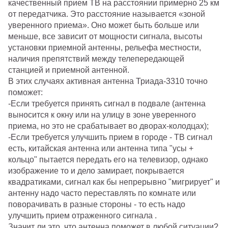
качественный прием ТВ на расстоянии примерно 25 км
от передатчика. Это расстояние называется «зоной
уверенного приема». Оно может быть больше или
меньше, все зависит от
мощности сигнала, высоты
установки приемной антенны, рельефа местности,
наличия препятствий между телепередающей
станцией и приемной антенной.
В этих случаях активная антенна Триада-3310 точно
поможет:
-Если требуется
принять сигнал в подвале
(антенна
выносится к окну или на улицу в зоне уверенного
приема, но это не срабатывает во дворах-колодцах);
-Если требуется улучшить прием в городе - ТВ сигнал
есть, китайская антенна или антенна типа "усы +
кольцо" пытается передать его на телевизор, однако
изображение то и дело замирает, покрывается
квадратиками, сигнал как бы непрерывно "мигрирует" и
антенну надо часто переставлять по комнате или
поворачивать в разные стороны - то есть надо
улучшить прием отраженного сигнала
.
Значит ли это, что антенна поможет в любой ситуации?