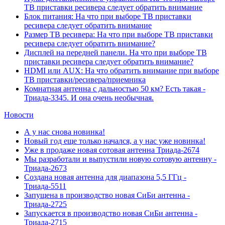
ТВ приставки ресивера следует обратить внимание
Блок питания: На что при выборе ТВ приставки
ресивера следует обратить внимание
Размер ТВ ресивера: На что при выборе ТВ приставки
ресивера следует обратить внимание?
Дисплей на передней панели. На что при выборе ТВ
приставки ресивера следует обратить внимание?
HDMI или AUX: На что обратить внимание при выборе
ТВ приставки/ресивера/приемника
Комнатная антенна с дальностью 50 км? Есть такая -
Триада-3345. И она очень необычная.
Новости
А у нас снова новинка!
Новый год еще только начался, а у нас уже новинка!
Уже в продаже новая сотовая антенна Триада-2674
Мы разработали и выпустили новую сотовую антенну -
Триада-2673
Создана новая антенна для диапазона 5,5 ГГц -
Триада-5511
Запущена в производство новая СиБи антенна -
Триада-2725
Запускается в производство новая СиБи антенна -
Триада-2715