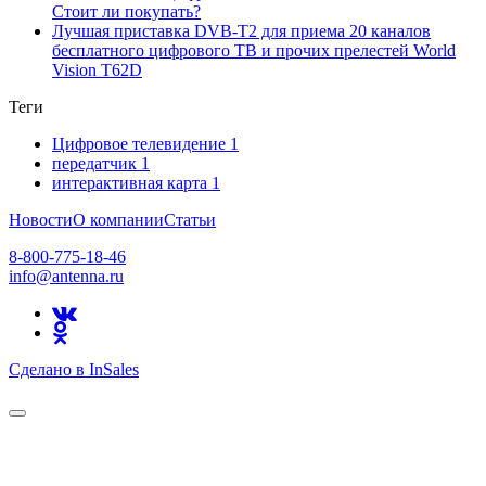
Стоит ли покупать?
Лучшая приставка DVB-T2 для приема 20 каналов
бесплатного цифрового ТВ и прочих прелестей World
Vision T62D
Теги
Цифровое телевидение
1
передатчик
1
интерактивная карта
1
Новости
О компании
Статьи
8-800-775-18-46
info@antenna.ru
Сделано в InSales