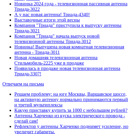
Новинка 2024 года - телевизионная пассивная антенна
Триада-3022
А у нас новая антенна! Триада-4340!
Выставочные итоги этой весны
Компания "Триада" приступила к выпуску антенны
Триада-3021
Компания "Триада" начала выпуск новой
телевизионной антенны Триада-3012
Новинка! Выпущена новая комнатная телевизионная
антенна - Триада-3011
Новая домашняя телевизионная антенна
Стильмобиль-2225 уже в продаже
Появилась в продаже новая телевизионная антенна
Триада-3307!
Отвечаем на письма
Решаем проблему: на юге Москвы, Варшавское шоссе,
на активную антенну нормально принимаются первый
и третий мультиплексы
Какую приставку купить за 1000 с небольшим рублей?
Антенна Харченко из куска электрического провода -
сделай сам!
Рефлектор у антенны Харченко поднимет усиление, но
увеличит габариты.