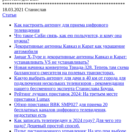
****************************************************
18.03.2021
Станислав
Статьи
Как настроить антенну для приема цифрового
телевидения
Что такое СиБи связь, как ею пользуются, и кому она
нужна?
Декоративные антенны Кавказ и Карат как украшение
автомобиля
Jaguar X-Type и декоративные антенны Кавказ и Карат:
устанавливать VS не устанавливать?
Новая начинка конвертера Триада-328. Теперь там схема
баллансного смесителя на полевых транзисторах.
Какую выбрать антенну для дачи в 40 км от города для
подключения нескольких телевизоров - рекомендации
нашего бессменного эксперта Станислава Боуша.
Рейтинг лучших приставок 2024: На третьем месте
приставки Lumax
Обзор приставки BBK SMP027 для приема 20
бесплатных каналов цифрового телевидения,
недостатки есть
Как записать телепередачу в 2024 году? Для чего это
надо? Дешевый простой способ.
Пульт дистанционного управления: На что при выборе