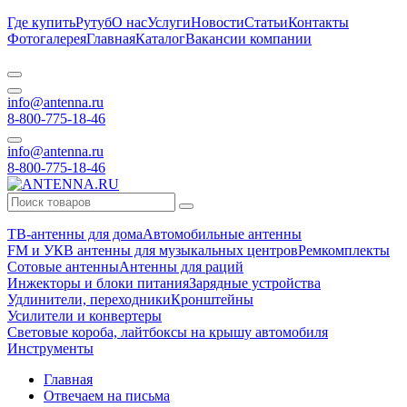
Где купить
Рутуб
О нас
Услуги
Новости
Статьи
Контакты
Фотогалерея
Главная
Каталог
Вакансии компании
info@antenna.ru
8-800-775-18-46
info@antenna.ru
8-800-775-18-46
ТВ-антенны для дома
Автомобильные антенны
FM и УКВ антенны для музыкальных центров
Ремкомплекты
Сотовые антенны
Антенны для раций
Инжекторы и блоки питания
Зарядные устройства
Удлинители, переходники
Кронштейны
Усилители и конвертеры
Световые короба, лайтбоксы на крышу автомобиля
Инструменты
Главная
Отвечаем на письма