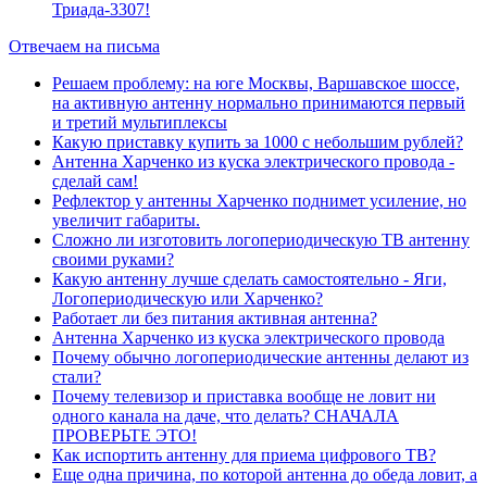
Триада-3307!
Отвечаем на письма
Решаем проблему: на юге Москвы, Варшавское шоссе,
на активную антенну нормально принимаются первый
и третий мультиплексы
Какую приставку купить за 1000 с небольшим рублей?
Антенна Харченко из куска электрического провода -
сделай сам!
Рефлектор у антенны Харченко поднимет усиление, но
увеличит габариты.
Сложно ли изготовить логопериодическую ТВ антенну
своими руками?
Какую антенну лучше сделать самостоятельно - Яги,
Логопериодическую или Харченко?
Работает ли без питания активная антенна?
Антенна Харченко из куска электрического провода
Почему обычно логопериодические антенны делают из
стали?
Почему телевизор и приставка вообще не ловит ни
одного канала на даче, что делать? СНАЧАЛА
ПРОВЕРЬТЕ ЭТО!
Как испортить антенну для приема цифрового ТВ?
Еще одна причина, по которой антенна до обеда ловит, а