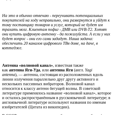
На это я обычно отвечаю - переучивать потенциальных
покупателей на ходу неправильно, они развернутся и уйдут к
тому поставщику товаров и услуг, который не будет им
трахать мозг. Клиентам пофиг - ДМВ или DVB-T2. Хотят
они купить цифровую антенну - да пожалуйста. А если у них
будет вопрос - они его сами зададут. Наша задача:
обеспечить 20 каналов цифрового ТВв доме, на даче, в
коттедже.
Антенна «волновой канал»
, известная также
как
антенна
Яги-Уда
, или
антенна Яги
(англ.
Yagi
antenna
), — антенна, состоящая из расположенных вдоль
линии излучения параллельно друг другу активного и
нескольких пассивных вибраторов. Волновой канал
относится к классу антенн бегущей волны. В советской
литературе применялось название «волновой канал», которое
и осталось распространённым в русскоязычной литературе; в
англоязычной литературе используют названия по именам
изобретателей (Цитата из википедии).