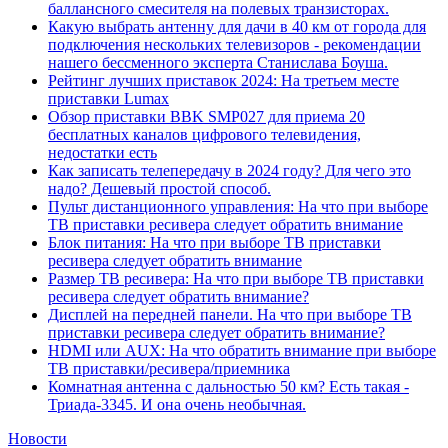
баллансного смесителя на полевых транзисторах.
Какую выбрать антенну для дачи в 40 км от города для
подключения нескольких телевизоров - рекомендации
нашего бессменного эксперта Станислава Боуша.
Рейтинг лучших приставок 2024: На третьем месте
приставки Lumax
Обзор приставки BBK SMP027 для приема 20
бесплатных каналов цифрового телевидения,
недостатки есть
Как записать телепередачу в 2024 году? Для чего это
надо? Дешевый простой способ.
Пульт дистанционного управления: На что при выборе
ТВ приставки ресивера следует обратить внимание
Блок питания: На что при выборе ТВ приставки
ресивера следует обратить внимание
Размер ТВ ресивера: На что при выборе ТВ приставки
ресивера следует обратить внимание?
Дисплей на передней панели. На что при выборе ТВ
приставки ресивера следует обратить внимание?
HDMI или AUX: На что обратить внимание при выборе
ТВ приставки/ресивера/приемника
Комнатная антенна с дальностью 50 км? Есть такая -
Триада-3345. И она очень необычная.
Новости