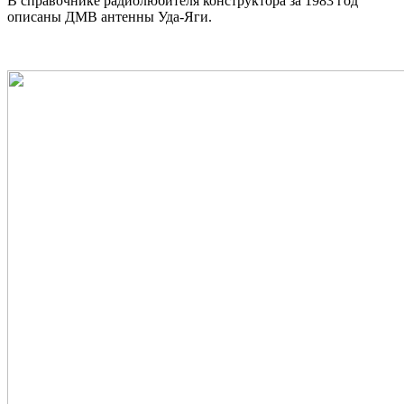
В справочнике радиолюбителя конструктора за 1983 год
описаны ДМВ антенны Уда-Яги.