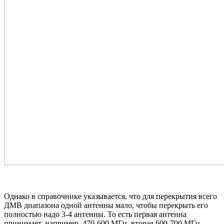
Однако в справочнике указывается, что для перекрытия всего
ДМВ диапазона одной антенны мало, чтобы перекрыть его
полностью надо 3-4 антенны. То есть первая антенна
принимает, например, 470-600 МГц, вторая 600-700 МГц,