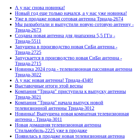
А у нас снова новинка!
Новый год еще только начался, а у нас уже новинка!
Уже в продаже новая сотовая антенна Триада-2674
Мы разработали и выпустили новую сотовую антенну -
Триада-2673
Создана новая антенна для диапазона 5,5 ГГц -
Триада-5511
Запущена в производство новая СиБи антенна -
Триада-2725
Запускается в производство новая СиБи антенна -
Триада-2715
Новинка 2024 года - телевизионная пассивная антенна
Триада-3022
А у нас новая антенна! Триада-4340!
Выставочные итоги этой весны
Компания "Триада" приступила к выпуску антенны
Триада-3021
Компания "Триада" начала выпуск новой
телевизионной антенны Триада-3012
Новинка! Выпущена новая комнатная телевизионная
антенна - Триада-3011
Новая домашняя телевизионная антенна
Стильмобиль-2225 уже в продаже
Появилась в продаже новая телевизионная антенна