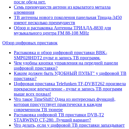
после обеда нет.
Семь преимуществ антенн из крылатого металла
алюминия
ТВ антенны нового поколения панельная Триада-3450
имеют несколько преимуществ
Обзор и распаковка Антенны ТРИАДА-8830 для
музыкального центра FM 88-108 MHz
Обзор цифровых приставок
Распаковка и обзор цифровой приставки BBK-
SMP028HDT2 пульт и запись ТВ программ.
Чем удобны кнопки управления на передней панели
цифровой приставки?
Каким должен быть УДОБНЫЙ ПУЛЬТ" у цифровой ТВ
приставки?
Цифровая приставка Telefunken TF-DVBT262 произвела
прекрасное впечатление - пульт и запись ТВ программ
выше всех похвал!
Что такое TimeShift? Одна из интересных функций,
которая присутствует практически в каждом
современном ТВ тюнере
Распаковка цифровой ТВ приставки DVB-T2
STARWIND CT-280. Лучший вариант?
Что делать, если у цифровой ТВ приставки запаздывает