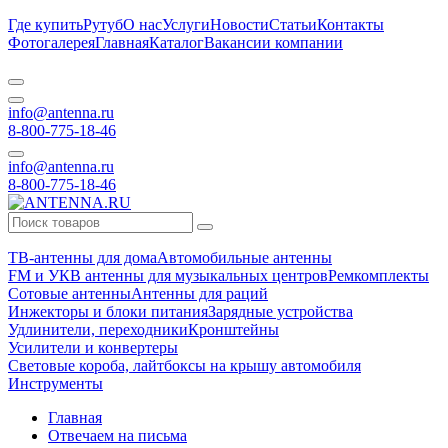
Где купить
Рутуб
О нас
Услуги
Новости
Статьи
Контакты
Фотогалерея
Главная
Каталог
Вакансии компании
info@antenna.ru
8-800-775-18-46
info@antenna.ru
8-800-775-18-46
ТВ-антенны для дома
Автомобильные антенны
FM и УКВ антенны для музыкальных центров
Ремкомплекты
Сотовые антенны
Антенны для раций
Инжекторы и блоки питания
Зарядные устройства
Удлинители, переходники
Кронштейны
Усилители и конвертеры
Световые короба, лайтбоксы на крышу автомобиля
Инструменты
Главная
Отвечаем на письма