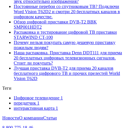
звук относительно изображения?
Постоянные перебои со спутниковым ТВ? Подключи
Word Vision T62D2 и смотри 20 бесплатных каналов в
цифровом качестве.
Обзор цифровой приставки DVB-T2 BBK
SMP001HDT2
Распаковка и тестирование цифровой ТВ приставки
STARWIND CT-100
Почему нельзя покупать самую дешевую приставку
пожилым людям?
Наша распаковка. Приставка Denn DDT111 для приема
20 бесплатных цифровых телевизионных сигналов.
Стоит ли покупать?
Лучшая приставка DVB-T2 для приема 20 каналов
бесплатного цифрового ТВ и прочих прелестей World
Vision T62D
Теги
Цифровое телевидение
1
передатчик
1
интерактивная карта
1
Новости
О компании
Статьи
8-800-775-18-46