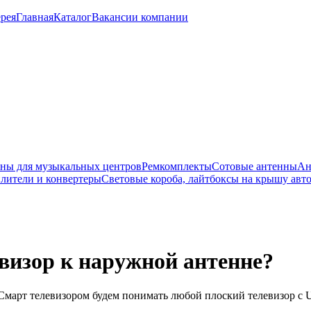
рея
Главная
Каталог
Вакансии компании
ны для музыкальных центров
Ремкомплекты
Сотовые антенны
Ан
лители и конвертеры
Световые короба, лайтбоксы на крышу авт
изор к наружной антенне?
Смарт телевизором будем понимать любой плоский телевизор с 