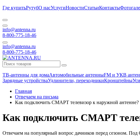
Где купить
Рутуб
О нас
Услуги
Новости
Статьи
Контакты
Фотогале
info@antenna.ru
8-800-775-18-46
info@antenna.ru
8-800-775-18-46
ТВ-антенны для дома
Автомобильные антенны
FM и УКВ антен
Зарядные устройства
Удлинители, переходники
Кронштейны
Уси
Главная
Отвечаем на письма
Как подключить СМАРТ телевизор к наружной антенне?
Как подключить СМАРТ телев
Отвечаем на популярный вопрос дачников перед сезоном. Под 