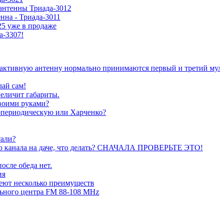
антенны Триада-3012
нна - Триада-3011
5 уже в продаже
а-3307!
а активную антенну нормально принимаются первый и третий му
лай сам!
величит габариты.
воими руками?
гопериодическую или Харченко?
тали?
ого канала на даче, что делать? СНАЧАЛА ПРОВЕРЬТЕ ЭТО!
осле обеда нет.
ия
еют несколько преимуществ
ьного центра FM 88-108 MHz