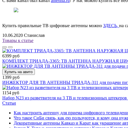
С вами канал был канал
antenna.ru
! У нас можно купить все н
Купить правильные ТВ цифровые антенны можно
ЗДЕСЬ
,
на с
10.06.2020
Станислав
Товары к статье
6399 руб
КОМПЛЕКТ ТРИАДА-3365: ТВ АНТЕННА НАРУЖНАЯ Ц
Купить на авито
1399 руб
ИНЖЕКТОР ДЛЯ ТВ АНТЕННЫ ТРИАДА-311 для подачи питани
1154 руб
Набор N23 из разветвителя на 3 ТВ и телевизионных штекеров 
Статьи
Как настроить антенну для приема цифрового телевиден
Что такое СиБи связь, как ею пользуются, и кому она нуж
Декоративные антенны Кавказ и Карат как украшение ав