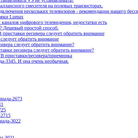
станавливать VS не устанавливать?
баллансного смесителя на полевых транзисторах.
подключения нескольких телевизоров - рекомендации нашего бесс
тавки Lumax
каналов цифрового телевидения, недостатки есть
до? Дешевый простой способ.
 приставки ресивера следует обратить внимание
 следует обратить внимание
сивера следует обратить внимание?
тавки ресивера следует обратить внимание?
В приставки/ресивера/приемника
да-3345. И она очень необычная.
риада-2673
11
725
-2715
риада-3022
да-3021