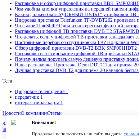
Распаковка и обзор цифровой приставки BBK-SMP028HDT
Чем удобны кнопки управления на передней панели циф
Каким должен быть УДОБНЫЙ ПУЛЬТ" у цифровой ТВ п
Цифровая приставка Telefunken TF-DVBT262 произвела пр
Что такое TimeShift? Одна из интересных функций, кото
Распаковка цифровой ТВ приставки DVB-T2 STARWIND 
Что делать, если у цифровой ТВ приставки запаздывает 
Постоянные перебои со спутниковым ТВ? Подключи Word 
Обзор цифровой приставки DVB-T2 BBK SMP001HDT2
Распаковка и тестирование цифровой ТВ приставки ST
Почему нельзя покупать самую дешевую приставку пож
Наша распаковка. Приставка Denn DDT111 для приема 20
Лучшая приставка DVB-T2 для приема 20 каналов беспла
Теги
Цифровое телевидение
1
передатчик
1
интерактивная карта
1
Новости
О компании
Статьи
Внимание!
8-800-775-18-46
info@antenna.ru
Продолжая использовать наш сайт, вы даете
соглас