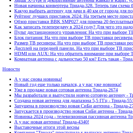
Jaguar X-Type и декоративные антенны Кавказ и Карат: у
Новая начинка конвертера Триада-328. Теперь там схема 
Какую выбрать антенну для дачи в 40 км от города для 
Рейтинг лучших приставок 2024: На третьем месте прис
Обзор приставки BBK SMP027 для приема 20 бесплатных 
Как записать телепередачу в 2024 году? Для чего это на
Пульт дистанционного управления: На что при выборе ТВ
Блок питания: На что при выборе ТВ приставки ресивера
Размер ТВ ресивера: На что при выборе ТВ приставки ре
Дисплей на передней панели. На что при выборе ТВ прис
HDMI или AUX: На что обратить внимание при выборе Т
Комнатная антенна с дальностью 50 км? Есть такая - Триа
Новости
А у нас снова новинка!
Новый год еще только начался, а у нас уже новинка!
Уже в продаже новая сотовая антенна Триада-2674
Мы разработали и выпустили новую сотовую антенну - Т
Создана новая антенна для диапазона 5,5 ГГц - Триада-55
Запущена в производство новая СиБи антенна - Триада-2
Запускается в производство новая СиБи антенна - Триада
Новинка 2024 года - телевизионная пассивная антенна Т
А у нас новая антенна! Триада-4340!
Выставочные итоги этой весны
Компания "Триада" приступила к выпуску антенны Триа