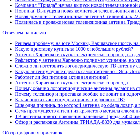
Компания "Триада" начала выпуск новой телевизионной 
Новинка! Выпущена новая комнатная телевизионная анте
Новая домашняя телевизионная антенна Стильмобиль-222
Появилась в продаже новая телевизионная антенна Триад
Отвечаем на письма
Решаем проблему: на юге Москвы, Варшавское шоссе, н
Какую приставку купить за 1000 с небольшим рублей?
Антенна Харченко из куска электрического провода - сде
Рефлектор у антенны Харченко поднимет усиление, но у
Сложно ли изготовить логопериодическую ТВ антенну с
Какую антенну лучше сделать самостоятельно - Яги, Ло
Работает ли без питания активная антенна?
Антенна Харченко из куска электрического провода
Почему обычно логопериодические антенны делают из с
Почему телевизор и приставка вообще не ловит ни одн
Как испортить антенну для приема цифрового ТВ?
Еще одна причина, по которой антенна до обеда ловит, а п
Семь преимуществ антенн из крылатого металла алюмин
ТВ антенны нового поколения панельная Триада-3450 им
Обзор и распаковка Антенны ТРИАДА-8830 для музыкал
Обзор цифровых приставок