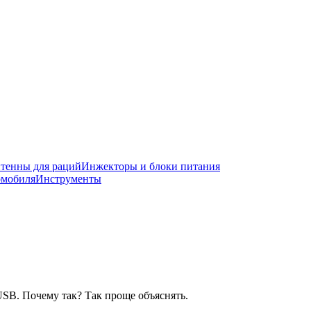
тенны для раций
Инжекторы и блоки питания
омобиля
Инструменты
USB. Почему так? Так проще объяснять.