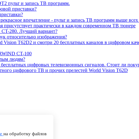
2 пульт и запись ТВ программ.
ровой приставки?
риставки?
екрасное впечатление - пульт и запись ТВ программ выше всех
рая присутствует практически в каждом современном ТВ тюнере
CT-280. Лучший вариант?
звук относительно изображения?
Vision T62D2 и смотри 20 бесплатных каналов в цифровом каче
ARWIND CT-100
илым людям?
 бесплатных цифровых телевизионных сигналов. Стоит ли поку
тного цифрового ТВ и прочих прелестей World Vision T62D
ие
на обработку файлов