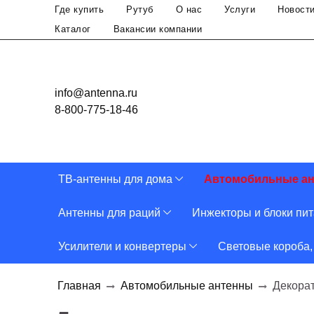
Где купить
Рутуб
О нас
Услуги
Новост
Каталог
Вакансии компании
info@antenna.ru
8-800-775-18-46
ТВ-антенны для дома
Автомобильные а
Антенны для раций
Инжекторы и блоки пи
Усилители и конвертеры
Световые короба,
Главная
Автомобильные антенны
Декора