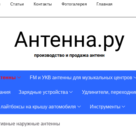
и
Статьи
Контакты
Фотогалерея
Главная
нтенны
FM и УКВ антенны для музыкальных центров
тания
Зарядные устройства
Удлинители, переходни
 лайтбоксы на крышу автомобиля
Инструменты
тивные наружные антенны