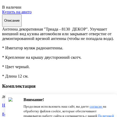
В наличии
Купить на авито
Описание
Антенна декоративная "Триада - 8130 ДЕКОР". Улучшает
внешний вид кузова автомобиля или закрывает отверстие от
демонтированной врезной антенны (чтобы не попадала вода).
* Имитатор муляж радиоантенны.
* Крепление на крышу двусторонний скотч.
* Цвет черный.
* Длина 12 см.
Комплектация
декоративная антенна Триада-8130 - 1 шт.
Внимание!
Новости
О компании
Статьи
Продолжая использовать наш сайт, вы даете
согласие
на
обработку файлов cookie, которые обеспечивают
8-800-775-18-46
правильную работу сайта и соглашаетесь с нашей
Политикой