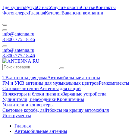
Где купить
Рутуб
О нас
Услуги
Новости
Статьи
Контакты
Фотогалерея
Главная
Каталог
Вакансии компании
info@antenna.ru
8-800-775-18-46
info@antenna.ru
8-800-775-18-46
ТВ-антенны для дома
Автомобильные антенны
FM и УКВ антенны для музыкальных центров
Ремкомплекты
Сотовые антенны
Антенны для раций
Инжекторы и блоки питания
Зарядные устройства
Удлинители, переходники
Кронштейны
Усилители и конвертеры
Световые короба, лайтбоксы на крышу автомобиля
Инструменты
Главная
Автомобильные антенны