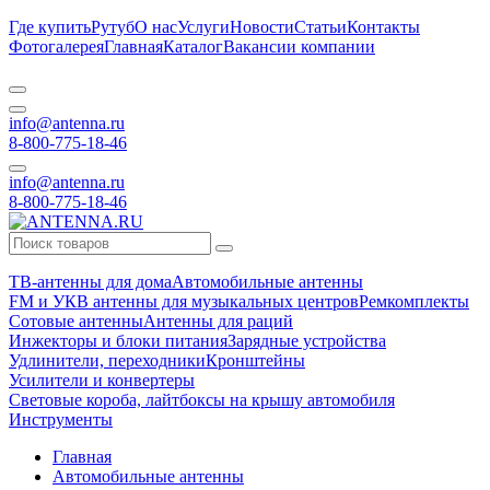
Где купить
Рутуб
О нас
Услуги
Новости
Статьи
Контакты
Фотогалерея
Главная
Каталог
Вакансии компании
info@antenna.ru
8-800-775-18-46
info@antenna.ru
8-800-775-18-46
ТВ-антенны для дома
Автомобильные антенны
FM и УКВ антенны для музыкальных центров
Ремкомплекты
Сотовые антенны
Антенны для раций
Инжекторы и блоки питания
Зарядные устройства
Удлинители, переходники
Кронштейны
Усилители и конвертеры
Световые короба, лайтбоксы на крышу автомобиля
Инструменты
Главная
Автомобильные антенны