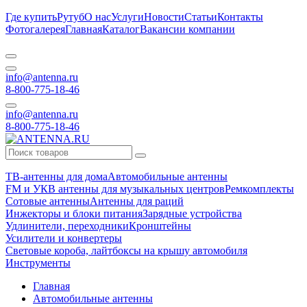
Где купить
Рутуб
О нас
Услуги
Новости
Статьи
Контакты
Фотогалерея
Главная
Каталог
Вакансии компании
info@antenna.ru
8-800-775-18-46
info@antenna.ru
8-800-775-18-46
ТВ-антенны для дома
Автомобильные антенны
FM и УКВ антенны для музыкальных центров
Ремкомплекты
Сотовые антенны
Антенны для раций
Инжекторы и блоки питания
Зарядные устройства
Удлинители, переходники
Кронштейны
Усилители и конвертеры
Световые короба, лайтбоксы на крышу автомобиля
Инструменты
Главная
Автомобильные антенны