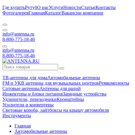
Где купить
Рутуб
О нас
Услуги
Новости
Статьи
Контакты
Фотогалерея
Главная
Каталог
Вакансии компании
info@antenna.ru
8-800-775-18-46
info@antenna.ru
8-800-775-18-46
ТВ-антенны для дома
Автомобильные антенны
FM и УКВ антенны для музыкальных центров
Ремкомплекты
Сотовые антенны
Антенны для раций
Инжекторы и блоки питания
Зарядные устройства
Удлинители, переходники
Кронштейны
Усилители и конвертеры
Световые короба, лайтбоксы на крышу автомобиля
Инструменты
Главная
Автомобильные антенны