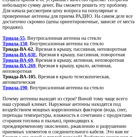
небольшую сумму денег, Вы сможете решить эту проблему.
Для начала рассмотрим цену вопроса на популярные и
проверенные антенны для приема РАДИО. На самом деле все
достаточно скромно (цены ориентировочные, зависят от места
продажи).
Триада-55
, Внутрисалонная антенна на стекло
Триада-150
, Внутрисалонная антенна на стекло
Триада-ВА-62
, Врезная в крышу, пассивная, неповоротная
Триада-ВА-63Е
, Врезная в крышу, пассивная, поворотная
Триада-ВА-69
, Врезная в крышу, активная, неповоротная
Триада-ВА-269
, Врезная в крышу, крыло, активная,
неповоротная
Триада-ВА-105
, Врезная в крыло телескопическая,
автоматическая
Триада-190
, Внутрисалонная антенна на стекло
Почему антенны выходят из строя? Виной тому чаще всего
наш суровый климат. Наружные антенны находятся под
воздействием мощных коррозионных факторов (вода, снег,
перепады температуры, влажность в сочетании с продуктами
сгорания топлива и пылью), приводящих к
преждевременному окислению, ржавлению и разрушению
приемных элементов и соединительного кабеля. Это вам не