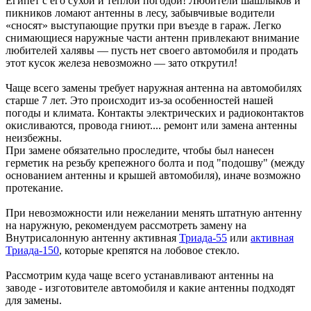
Египет с его сухой и теплой погодой! Любители шашлыков и
пикников ломают антенны в лесу, забывчивые водители
«сносят» выступающие прутки при въезде в гараж. Легко
снимающиеся наружные части антенн привлекают внимание
любителей халявы — пусть нет своего автомобиля и продать
этот кусок железа невозможно — зато открутил!
Чаще всего замены требует наружная антенна на автомобилях
старше 7 лет. Это происходит из-за особенностей нашей
погоды и климата. Контакты электрических и радиоконтактов
окисливаются, провода гниют.... ремонт или замена антенны
неизбежны.
При замене обязательно проследите, чтобы был нанесен
герметик на резьбу крепежного болта и под "подошву" (между
основанием антенны и крышей автомобиля), иначе возможно
протекание.
При невозможности или нежелании менять штатную антенну
на наружную, рекомендуем рассмотреть замену на
Внутрисалонную антенну активная
Триада-55
или
активная
Триада-150
, которые крепятся на лобовое стекло.
Рассмотрим куда чаще всего устанавливают антенны на
заводе - изготовителе автомобиля и какие антенны подходят
для замены.