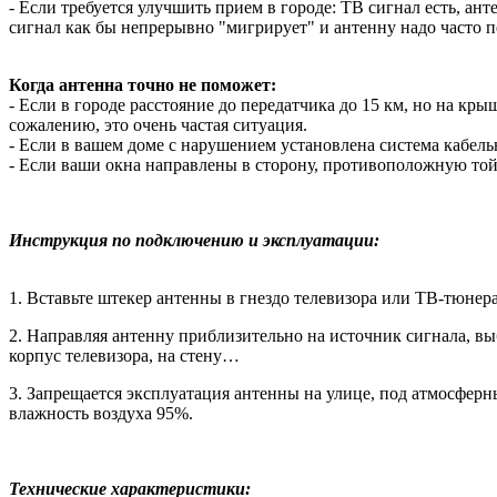
- Если требуется улучшить прием в городе: ТВ сигнал есть, ан
сигнал как бы непрерывно "мигрирует" и антенну надо часто п
Когда антенна точно не поможет:
- Если в городе расстояние до передатчика до 15 км, но на к
сожалению, это очень частая ситуация.
- Если в вашем доме с нарушением установлена система кабель
- Если ваши окна направлены в сторону, противоположную той,
Инструкция по подключению и эксплуатации:
1. Вставьте штекер антенны в гнездо телевизора или ТВ-тюнера
2. Направляя антенну приблизительно на источник сигнала, в
корпус телевизора, на стену…
3. Запрещается эксплуатация антенны на улице, под атмосферн
влажность воздуха 95%.
Технические характеристики: