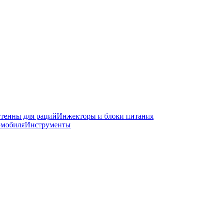
тенны для раций
Инжекторы и блоки питания
омобиля
Инструменты