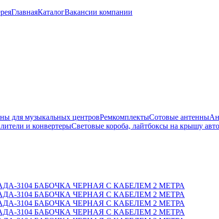
рея
Главная
Каталог
Вакансии компании
ны для музыкальных центров
Ремкомплекты
Сотовые антенны
Ан
лители и конвертеры
Световые короба, лайтбоксы на крышу авт