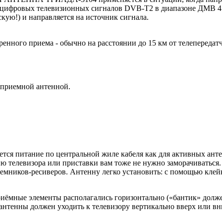
а цифровых телевизионных сигналов DVB-T2 в диапазоне ДМВ 4
кую!) и направляется на источник сигнала.
енного приема - обычно на расстоянии до 15 км от телепередат
 приемной антенной.
уется питание по центральной жиле кабеля как для активных ант
ю телевизора или приставки вам тоже не нужно заморачиваться
ников-ресиверов. Антенну легко установить: с помощью клейко
приёмные элементы располагались горизонтально («бантик» долж
 антенны должен уходить к телевизору вертикально вверх или вн