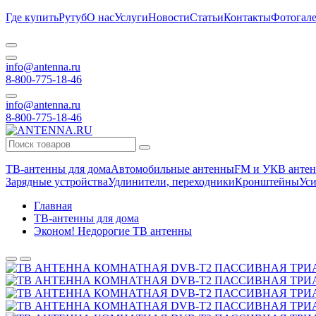
Где купить
Рутуб
О нас
Услуги
Новости
Статьи
Контакты
Фотогале
info@antenna.ru
8-800-775-18-46
info@antenna.ru
8-800-775-18-46
ТВ-антенны для дома
Автомобильные антенны
FM и УКВ антен
Зарядные устройства
Удлинители, переходники
Кронштейны
Уси
Главная
ТВ-антенны для дома
Эконом! Недорогие ТВ антенны