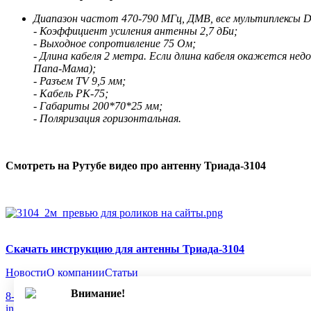
Диапазон частот 470-790 МГц, ДМВ, все мультиплексы 
- Коэффициент усиления антенны 2,7 дБи;
- Выходное сопротивление 75 Ом;
- Длина кабеля 2 метра. Если длина кабеля окажется н
Папа-Мама);
- Разъем TV 9,5 мм;
- Кабель РК-75;
- Габариты 200*70*25 мм;
- Поляризация горизонтальная.
Смотреть на Рутубе видео про антенну Триада-3104
Скачать инструкцию для антенны Триада-3104
Новости
О компании
Статьи
Внимание!
8-800-775-18-46
info@antenna.ru