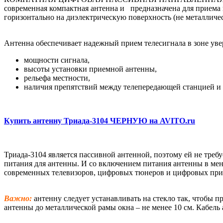
современная компактная антенна и предназначена для прием
горизонтально на диэлектрическую поверхность (не металличес
Антенна обеспечивает надежный прием телесигнала в зоне увер
мощности сигнала,
высоты установки приемной антенны,
рельефа местности,
наличия препятствий между телепередающей станцией и
Купить антенну Триада-3104 ЧЕРНУЮ на AVITO.ru
Триада-3104 является пассивной антенной, поэтому ей не треб
питания для антенны. И со включением питания антенны в мен
современных телевизоров, цифровых тюнеров и цифровых прием
Важно:
антенну следует устанавливать на стекло так, чтобы 
антенны до металлической рамы окна – не менее 10 см. Кабель