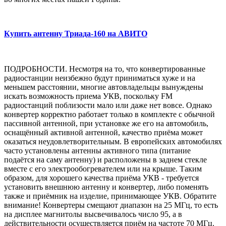
Купить антенну Триада-160 на АВИТО
ПОДРОБНОСТИ. Несмотря на то, что конвертированные
радиостанции неизбежно будут приниматься хуже и на
меньшем расстоянии, многие автовладельцы вынуждены
искать возможность приема УКВ, поскольку FM
радиостанций поблизости мало или даже нет вовсе. Однако
конвертер корректно работает только в комплекте с обычной
пассивной антенной, при установке же его на автомобиль,
оснащённый активной антенной, качество приёма может
оказаться неудовлетворительным. В европейских автомобилях
часто установлены антенны активного типа (питание
подаётся на саму антенну) и расположены в заднем стекле
вместе с его электрообогревателем или на крыше. Таким
образом, для хорошего качества приёма УКВ - требуется
установить внешнюю антенну и конвертер, либо поменять
также и приёмник на изделие, принимающее УКВ. Обратите
внимание! Конвертеры смещают диапазон на 25 МГц, то есть
на дисплее магнитолы высвечивалось число 95, а в
действительности осуществляется приём на частоте 70 МГц.