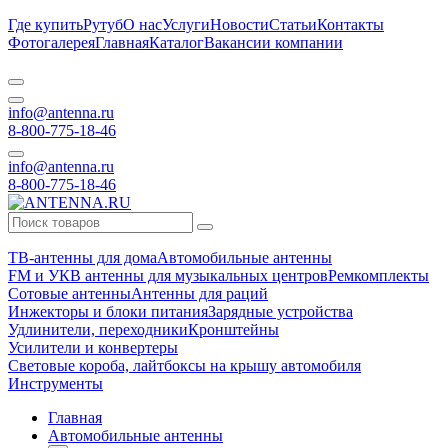
Где купить
Рутуб
О нас
Услуги
Новости
Статьи
Контакты
Фотогалерея
Главная
Каталог
Вакансии компании
info@antenna.ru
8-800-775-18-46
info@antenna.ru
8-800-775-18-46
ТВ-антенны для дома
Автомобильные антенны
FM и УКВ антенны для музыкальных центров
Ремкомплекты
Сотовые антенны
Антенны для раций
Инжекторы и блоки питания
Зарядные устройства
Удлинители, переходники
Кронштейны
Усилители и конвертеры
Световые короба, лайтбоксы на крышу автомобиля
Инструменты
Главная
Автомобильные антенны