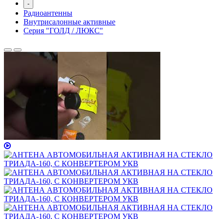
-
Радиоантенны
Внутрисалонные активные
Серия "ГОЛД / ЛЮКС"